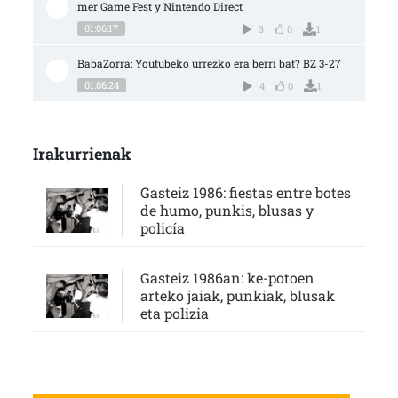
mer Game Fest y Nintendo Direct
01:06:17
3
0
1
BabaZorra: Youtubeko urrezko era berri bat? BZ 3-27
01:06:24
4
0
1
Irakurrienak
Gasteiz 1986: fiestas entre botes
de humo, punkis, blusas y
policía
Gasteiz 1986an: ke-potoen
arteko jaiak, punkiak, blusak
eta polizia