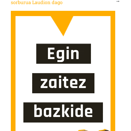
→
sorburua Laudion dago