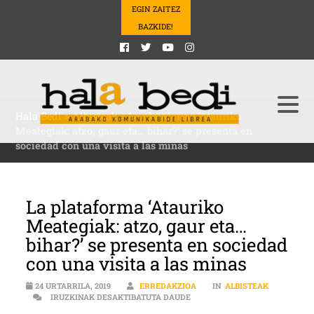
EGIN ZAITEZ
BAZKIDE!
Hala Bedi
>
Albisteak
>
La plataforma ‘Atauriko
Meategiak: atzo, gaur eta… bihar?’ se presenta en
sociedad con una visita a las minas
La plataforma ‘Atauriko
Meategiak: atzo, gaur eta…
bihar?’ se presenta en sociedad
con una visita a las minas
24 URTARRILA, 2019
ERREDAKZIOA
IN
ALBISTEAK
LA PLATAFORMA ‘ATAURIKO MEA
IRUZKINAK DESAKTIBATUTA DAUDE