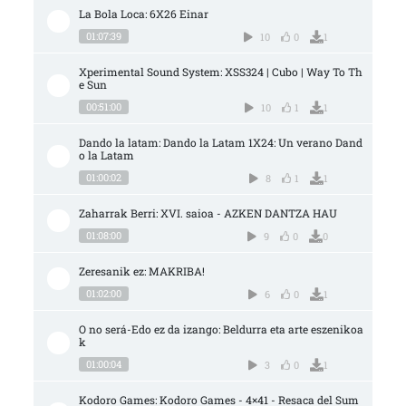
La Bola Loca: 6X26 Einar
01:07:39
10
0
1
Xperimental Sound System: XSS324 | Cubo | Way To Th
e Sun
00:51:00
10
1
1
Dando la latam: Dando la Latam 1X24: Un verano Dand
o la Latam
01:00:02
8
1
1
Zaharrak Berri: XVI. saioa - AZKEN DANTZA HAU
01:08:00
9
0
0
Zeresanik ez: MAKRIBA!
01:02:00
6
0
1
O no será-Edo ez da izango: Beldurra eta arte eszenikoa
k
01:00:04
3
0
1
Kodoro Games: Kodoro Games - 4×41 - Resaca del Sum