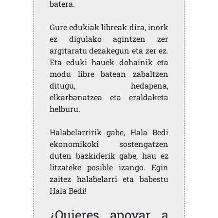
batera.
Gure edukiak libreak dira, inork
ez digulako agintzen zer
argitaratu dezakegun eta zer ez.
Eta eduki hauek dohainik eta
modu libre batean zabaltzen
ditugu, hedapena,
elkarbanatzea eta eraldaketa
helburu.
Halabelarririk gabe, Hala Bedi
ekonomikoki sostengatzen
duten bazkiderik gabe, hau ez
litzateke posible izango. Egin
zaitez halabelarri eta babestu
Hala Bedi!
¿Quieres apoyar a