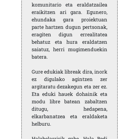
komunitario eta eraldatzailea
eraikitzen ari gara. Egunero,
ehundaka gara proiektuan
parte hartzen dugun pertsonak,
eragiten digun errealitatea
behatuz eta hura eraldatzen
saiatuz, herri mugimenduekin
batera.
Gure edukiak libreak dira, inork
ez digulako agintzen zer
argitaratu dezakegun eta zer ez.
Eta eduki hauek dohainik eta
modu libre batean zabaltzen
ditugu, hedapena,
elkarbanatzea eta eraldaketa
helburu.
Halabelarririk gabe, Hala Bedi