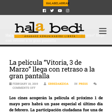
HALABELARRIAK
Hala Bedi
>
Press
>
La película “Vitoria, 3 de Marzo” llega
con retraso a la gran pantalla
La película “Vitoria, 3 de
Marzo” llega con retraso a la
gran pantalla
FEBRUARY 18, 2019
ERREDAKZIOA
IN
PRESS
ON LA PELÍCULA “VITORIA, 3 DE MARZO” LLEGA CON R
COMMENTS OFF
Los cines acogerán la película el próximo 1 de
mayo pero habrá un pase especial el último día
de febrero. La participación ciudadana fue una de