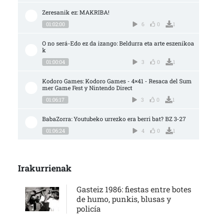
Zeresanik ez: MAKRIBA!
01:02:00
6
0
1
O no será-Edo ez da izango: Beldurra eta arte eszenikoa
k
01:00:04
3
0
1
Kodoro Games: Kodoro Games - 4×41 - Resaca del Sum
mer Game Fest y Nintendo Direct
01:06:17
3
0
1
BabaZorra: Youtubeko urrezko era berri bat? BZ 3-27
01:06:24
4
0
1
Irakurrienak
Gasteiz 1986: fiestas entre botes
de humo, punkis, blusas y
policía