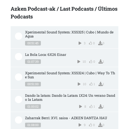
Azken Podcast-ak / Last Podcasts / Últimos
Podcasts
Xperimental Sound System: XSS325 | Cubo | Mundo de 
Agua
00:51:45
3
0
0
La Bola Loca: 6X26 Einar
01:07:39
10
0
1
Xperimental Sound System: XSS324 | Cubo | Way To Th
e Sun
00:51:00
10
1
1
Dando la latam: Dando la Latam 1X24: Un verano Dand
o la Latam
01:00:02
8
1
1
Zaharrak Berri: XVI. saioa - AZKEN DANTZA HAU
01:08:00
9
0
0