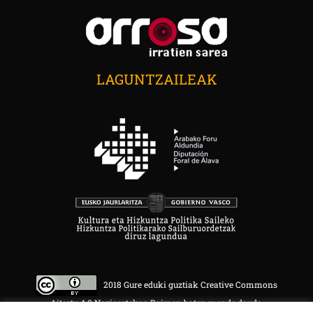
LAGUNTZAILEAK
2018 Gure eduki guztiak Creative Commons
Aitortu 4.0 Nazioartekoa Baimen baten mende daude.