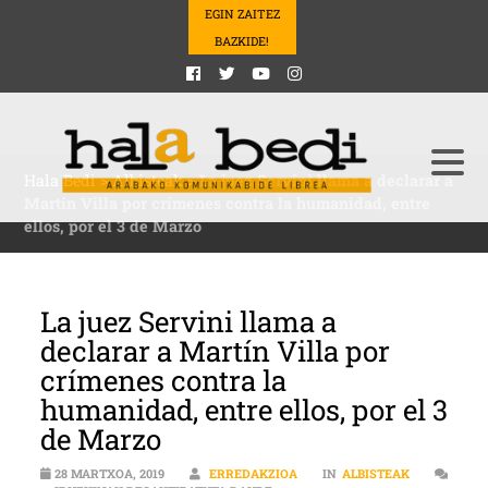
EGIN ZAITEZ
BAZKIDE!
Hala Bedi
>
Albisteak
>
La juez Servini llama a declarar a
Martín Villa por crímenes contra la humanidad, entre
ellos, por el 3 de Marzo
La juez Servini llama a
declarar a Martín Villa por
crímenes contra la
humanidad, entre ellos, por el 3
de Marzo
28 MARTXOA, 2019
ERREDAKZIOA
IN
ALBISTEAK