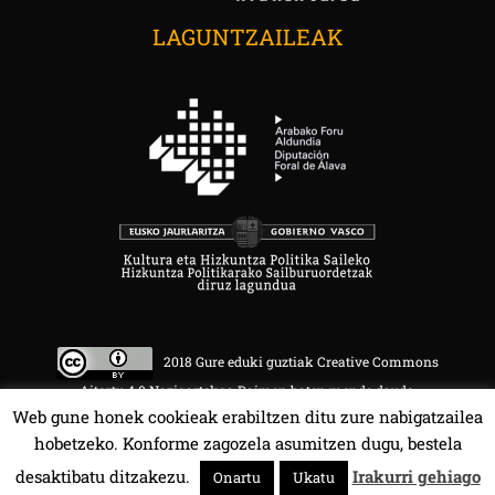
LAGUNTZAILEAK
2018 Gure eduki guztiak Creative Commons
Aitortu 4.0 Nazioartekoa Baimen baten mende daude.
Web gune honek cookieak erabiltzen ditu zure nabigatzailea
hobetzeko. Konforme zagozela asumitzen dugu, bestela
desaktibatu ditzakezu.
Irakurri gehiago
Onartu
Ukatu
HALA BEDI BAT 107.4 MHz.