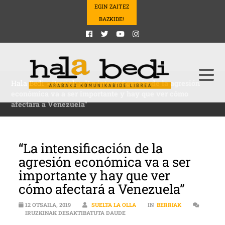
EGIN ZAITEZ
BAZKIDE!
Hala Bedi
>
Berriak
>
“La intensificación de la agresión
económica va a ser importante y hay que ver cómo
afectará a Venezuela”
“La intensificación de la
agresión económica va a ser
importante y hay que ver
cómo afectará a Venezuela”
12 OTSAILA, 2019
SUELTA LA OLLA
IN
BERRIAK
“LA INTENSIFICACIÓN DE LA AGR
IRUZKINAK DESAKTIBATUTA DAUDE