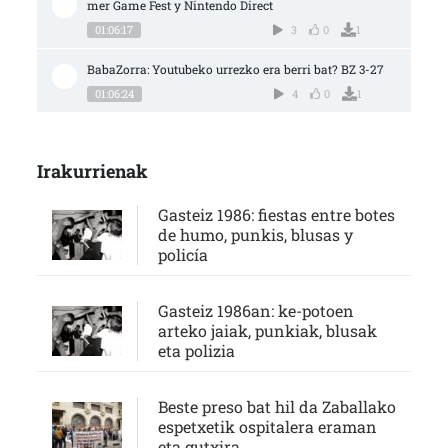
mer Game Fest y Nintendo Direct
01:06:17
3
0
1
BabaZorra: Youtubeko urrezko era berri bat? BZ 3-27
01:06:24
4
0
1
Irakurrienak
Gasteiz 1986: fiestas entre botes
de humo, punkis, blusas y
policía
Gasteiz 1986an: ke-potoen
arteko jaiak, punkiak, blusak
eta polizia
Beste preso bat hil da Zaballako
espetxetik ospitalera eraman
eta gutxira