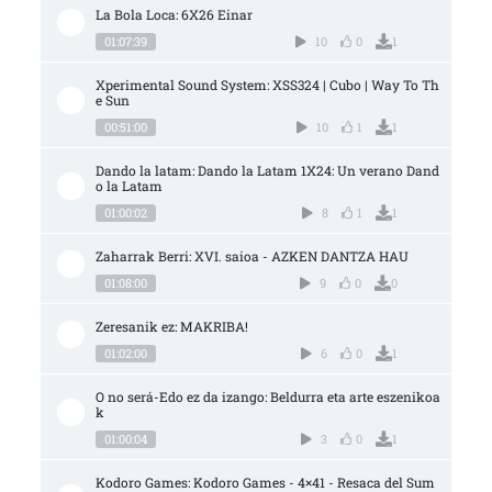
La Bola Loca: 6X26 Einar
01:07:39
10
0
1
Xperimental Sound System: XSS324 | Cubo | Way To Th
e Sun
00:51:00
10
1
1
Dando la latam: Dando la Latam 1X24: Un verano Dand
o la Latam
01:00:02
8
1
1
Zaharrak Berri: XVI. saioa - AZKEN DANTZA HAU
01:08:00
9
0
0
Zeresanik ez: MAKRIBA!
01:02:00
6
0
1
O no será-Edo ez da izango: Beldurra eta arte eszenikoa
k
01:00:04
3
0
1
Kodoro Games: Kodoro Games - 4×41 - Resaca del Sum