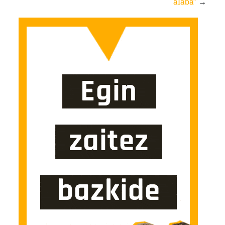
alaba”
→