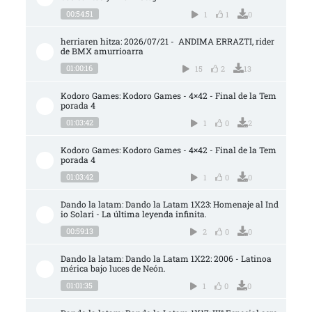
00:54:51
1
1
0
herriaren hitza: 2026/07/21 -  ANDIMA ERRAZTI, rider 
de BMX amurrioarra
01:00:16
15
2
13
Kodoro Games: Kodoro Games - 4×42 - Final de la Tem
porada 4
01:03:42
1
0
2
Kodoro Games: Kodoro Games - 4×42 - Final de la Tem
porada 4
01:03:42
1
0
0
Dando la latam: Dando la Latam 1X23: Homenaje al Ind
io Solari - La última leyenda infinita.
00:59:13
2
0
0
Dando la latam: Dando la Latam 1X22: 2006 - Latinoa
mérica bajo luces de Neón.
01:01:35
1
0
0