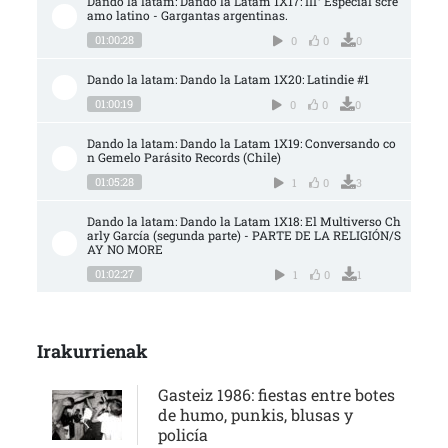
Dando la latam: Dando la Latam 1X17: III° Especial scre
amo latino - Gargantas argentinas.
01:00:28
0
0
0
Dando la latam: Dando la Latam 1X20: Latindie #1
01:00:19
0
0
0
Dando la latam: Dando la Latam 1X19: Conversando co
n Gemelo Parásito Records (Chile)
01:05:28
1
0
3
Dando la latam: Dando la Latam 1X18: El Multiverso Ch
arly García (segunda parte) - PARTE DE LA RELIGIÓN/S
AY NO MORE
01:02:27
1
0
1
Irakurrienak
Gasteiz 1986: fiestas entre botes
de humo, punkis, blusas y
policía