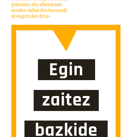
pobreen eta aberatsen
arteko ezberdintasunak
areagotuko dira»