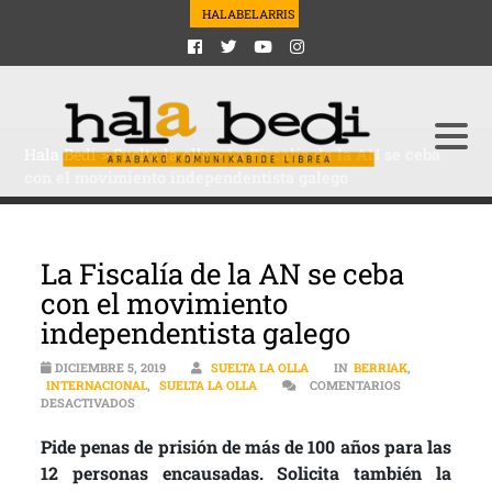
HALABELARRIS
Hala Bedi
>
Suelta la olla
>
La Fiscalía de la AN se ceba
con el movimiento independentista galego
La Fiscalía de la AN se ceba
con el movimiento
independentista galego
DICIEMBRE 5, 2019
SUELTA LA OLLA
IN
BERRIAK
,
INTERNACIONAL
,
SUELTA LA OLLA
COMENTARIOS
EN LA FISCALÍA DE LA AN SE CEBA CON EL MOVIMIENTO 
DESACTIVADOS
Pide penas de prisión de más de 100 años para las
12 personas encausadas. Solicita también la