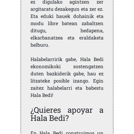
ez digulako agintzen zer
argitaratu dezakegun eta zer ez.
Eta eduki hauek dohainik eta
modu libre batean zabaltzen
ditugu, hedapena,
elkarbanatzea eta eraldaketa
helburu.
Halabelarririk gabe, Hala Bedi
ekonomikoki sostengatzen
duten bazkiderik gabe, hau ez
litzateke posible izango. Egin
zaitez halabelarri eta babestu
Hala Bedi!
¿Quieres apoyar a
Hala Bedi?
En Hala Bedi construimos un