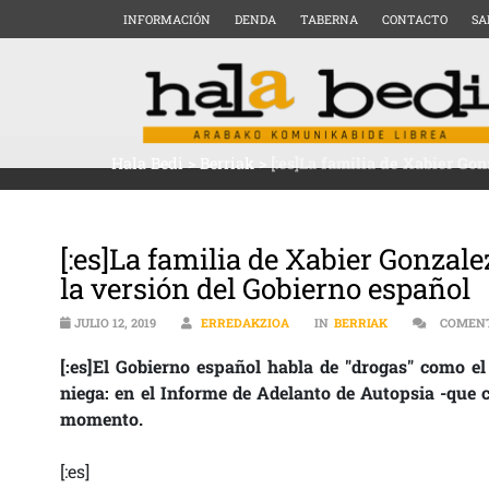
INFORMACIÓN
DENDA
TABERNA
CONTACTO
SA
Hala Bedi
>
Berriak
>
[:es]La familia de Xabier Gon
[:es]La familia de Xabier Gonzalez
la versión del Gobierno español
JULIO 12, 2019
ERREDAKZIOA
IN
BERRIAK
COMENT
[:es]El Gobierno español habla de "drogas" como el
niega: en el Informe de Adelanto de Autopsia -que 
momento.
[:es]