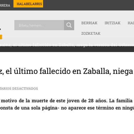
HALABELARRIS
RRERA
BERRIAK
IRITZIAK
HA
ZOZKETAK
zalez, el último fallecido en Zaballa, niega la versión del Gobier
, el último fallecido en Zaballa, niega
EN [:ES]LA FAMILIA DE XABIER GONZALEZ, EL ÚLTIMO FA
ARIOS DESACTIVADOS
 motivo de la muerte de este joven de 28 años. La familia 
consta de una sola página- no aparece ese término en ning