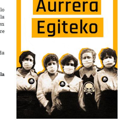
lo
la
en
re
da
la