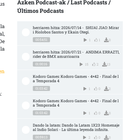
Azken Podcast-ak / Last Podcasts /
us
Últimos Podcasts
la
herriaren hitza: 2026/07/14 -  SHUAI JIAO: Mirar
i Riolobos Santos y Ekain Otegi.
l,
00:54:51
1
1
0
De
la
herriaren hitza: 2026/07/21 -  ANDIMA ERRAZTI, 
rider de BMX amurrioarra
01:00:16
15
2
13
en
Kodoro Games: Kodoro Games - 4×42 - Final de l
a Temporada 4
01:03:42
1
0
2
n
:
Kodoro Games: Kodoro Games - 4×42 - Final de l
a Temporada 4
01:03:42
1
0
0
Dando la latam: Dando la Latam 1X23: Homenaje 
al Indio Solari - La última leyenda infinita.
00:59:13
2
0
0