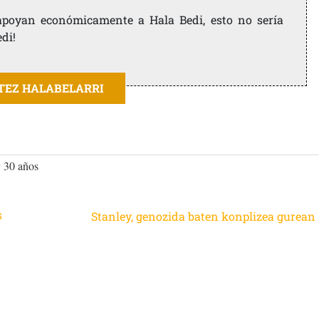
e apoyan económicamente a Hala Bedi, esto no sería
edi!
ITEZ HALABELARRI
y 30 años
s
Stanley, genozida baten konplizea gurean