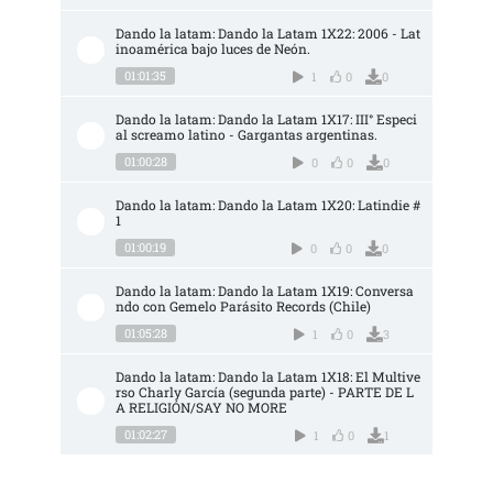
Dando la latam: Dando la Latam 1X22: 2006 - Lat
inoamérica bajo luces de Neón.
01:01:35
1
0
0
Dando la latam: Dando la Latam 1X17: III° Especi
al screamo latino - Gargantas argentinas.
01:00:28
0
0
0
Dando la latam: Dando la Latam 1X20: Latindie #
1
01:00:19
0
0
0
Dando la latam: Dando la Latam 1X19: Conversa
ndo con Gemelo Parásito Records (Chile)
01:05:28
1
0
3
Dando la latam: Dando la Latam 1X18: El Multive
rso Charly García (segunda parte) - PARTE DE L
A RELIGIÓN/SAY NO MORE
01:02:27
1
0
1