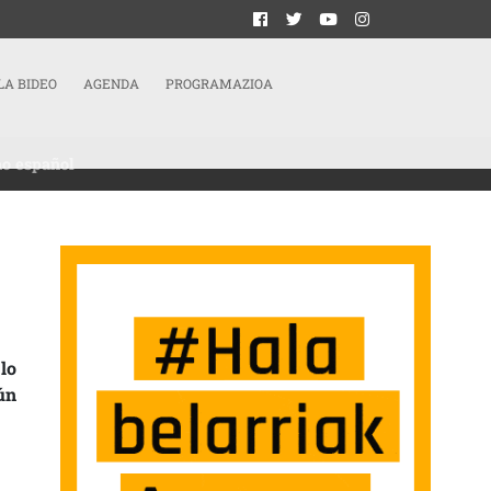
LA BIDEO
AGENDA
PROGRAMAZIOA
no español
LLECIDO EN ZABALLA, NIEGA LA VERSIÓN DEL GOBIERNO ESPAÑOL
lo
ún