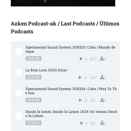
Azken Podcast-ak / Last Podcasts / Últimos
Podcasts
Xperimental Sound System: XSS325 | Cubo | Mundo de 
Agua
00:51:45
3
0
0
La Bola Loca: 6X26 Einar
01:07:39
10
0
1
Xperimental Sound System: XSS324 | Cubo | Way To Th
e Sun
00:51:00
10
1
1
Dando la latam: Dando la Latam 1X24: Un verano Dand
o la Latam
01:00:02
8
1
1