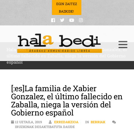
EGIN ZAITEZ
BAZKIDE!
Hala Bedi
>
Berriak
>
[:es]La familia de Xabier Gonzalez, el
último fallecido en Zaballa, niega la versión del Gobierno
español
[:es]La familia de Xabier
Gonzalez, el último fallecido en
Zaballa, niega la versión del
Gobierno español
12 UZTAILA, 2019
ERREDAKZIOA
IN
BERRIAK
[:ES]LA FAMILIA DE XABIER GONZA
IRUZKINAK DESAKTIBATUTA DAUDE