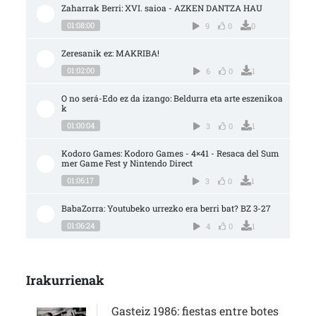
Zaharrak Berri: XVI. saioa - AZKEN DANTZA HAU
01:08:00
9
0
0
Zeresanik ez: MAKRIBA!
01:02:00
6
0
1
O no será-Edo ez da izango: Beldurra eta arte eszenikoa
k
01:00:04
3
0
1
Kodoro Games: Kodoro Games - 4×41 - Resaca del Sum
mer Game Fest y Nintendo Direct
01:06:17
3
0
1
BabaZorra: Youtubeko urrezko era berri bat? BZ 3-27
01:06:24
4
0
1
Irakurrienak
Gasteiz 1986: fiestas entre botes