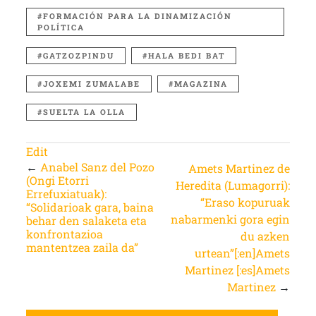
FORMACIÓN PARA LA DINAMIZACIÓN
POLÍTICA
GATZOZPINDU
HALA BEDI BAT
JOXEMI ZUMALABE
MAGAZINA
SUELTA LA OLLA
Edit
←
Anabel Sanz del Pozo
Amets Martinez de
(Ongi Etorri
Heredita (Lumagorri):
Errefuxiatuak):
“Eraso kopuruak
“Solidarioak gara, baina
nabarmenki gora egin
behar den salaketa eta
konfrontazioa
du azken
mantentzea zaila da”
urtean”[:en]Amets
Martinez [:es]Amets
Martinez
→