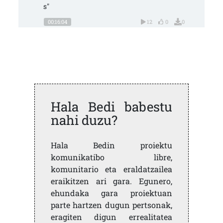
s"
00:16:04
12
0
0
Hala Bedi babestu
nahi duzu?
Hala Bedin proiektu
komunikatibo libre,
komunitario eta eraldatzailea
eraikitzen ari gara. Egunero,
ehundaka gara proiektuan
parte hartzen dugun pertsonak,
eragiten digun errealitatea