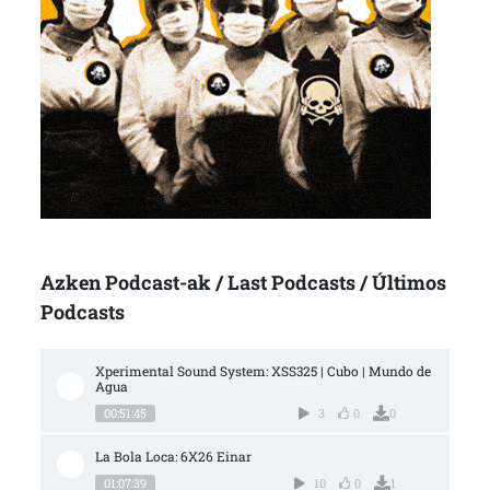
Azken Podcast-ak / Last Podcasts / Últimos
Podcasts
Xperimental Sound System: XSS325 | Cubo | Mundo de 
Agua
00:51:45
3
0
0
La Bola Loca: 6X26 Einar
01:07:39
10
0
1