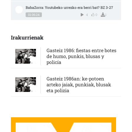
BabaZorra: Youtubeko urrezko era berri bat? BZ 3-27
01:06:24
4
0
1
Irakurrienak
Gasteiz 1986: fiestas entre botes
de humo, punkis, blusas y
policía
Gasteiz 1986an: ke-potoen
arteko jaiak, punkiak, blusak
eta polizia