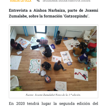
“LA FACILI
SUELTA LA OLLA
IRUZKINAK DESAKTIBATUTA DAUDE
Entrevista a Ainhoa Narbaiza, parte de Joxemi
Zumalabe, sobre la formación 'Gatzozpindu'.
Fuente: Joxemi Zumalabe/ Fotos de la 1.ª edición.
En 2020 tendrá lugar la segunda edición del