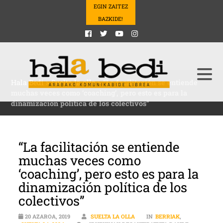
EGIN ZAITEZ
BAZKIDE!
Hala Bedi
>
Suelta la olla
>
“La facilitación se entiende
muchas veces como ‘coaching’, pero esto es para la
dinamización política de los colectivos”
“La facilitación se entiende
muchas veces como
‘coaching’, pero esto es para la
dinamización política de los
colectivos”
20 AZAROA, 2019
SUELTA LA OLLA
IN
BERRIAK
,