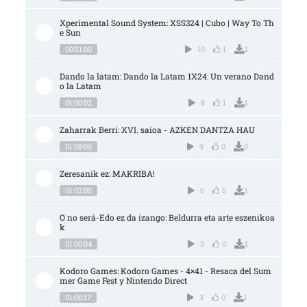
Xperimental Sound System: XSS324 | Cubo | Way To Th
e Sun
00:51:00
10
1
1
Dando la latam: Dando la Latam 1X24: Un verano Dand
o la Latam
01:00:02
8
1
1
Zaharrak Berri: XVI. saioa - AZKEN DANTZA HAU
01:08:00
9
0
0
Zeresanik ez: MAKRIBA!
01:02:00
6
0
1
O no será-Edo ez da izango: Beldurra eta arte eszenikoa
k
01:00:04
3
0
1
Kodoro Games: Kodoro Games - 4×41 - Resaca del Sum
mer Game Fest y Nintendo Direct
01:06:17
3
0
1