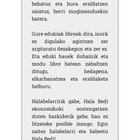
behatuz eta hura eraldatzen
saiatuz, herri mugimenduekin
batera.
Gure edukiak libreak dira, inork
ez digulako agintzen zer
argitaratu dezakegun eta zer ez.
Eta eduki hauek dohainik eta
modu libre batean zabaltzen
ditugu, hedapena,
elkarbanatzea eta eraldaketa
helburu.
Halabelarririk gabe, Hala Bedi
ekonomikoki sostengatzen
duten bazkiderik gabe, hau ez
litzateke posible izango. Egin
zaitez halabelarri eta babestu
Hala Bedi!