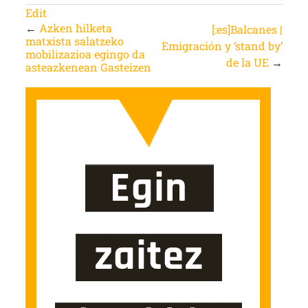
Edit
←
Azken hilketa
[:es]Balcanes |
matxista salatzeko
Emigración y ‘stand by’
mobilizazioa egingo da
de la UE
→
asteazkenean Gasteizen