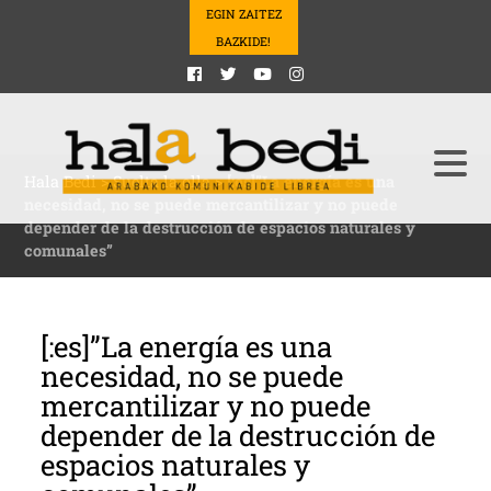
EGIN ZAITEZ
BAZKIDE!
Hala Bedi
>
Suelta la olla
>
[:es]”La energía es una
necesidad, no se puede mercantilizar y no puede
depender de la destrucción de espacios naturales y
comunales”
[:es]”La energía es una
necesidad, no se puede
mercantilizar y no puede
depender de la destrucción de
espacios naturales y