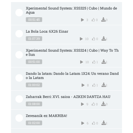
Xperimental Sound System: XSS325 | Cubo | Mundo de 
Agua
00:51:45
3
0
0
La Bola Loca: 6X26 Einar
01:07:39
10
0
1
Xperimental Sound System: XSS324 | Cubo | Way To Th
e Sun
00:51:00
10
1
1
Dando la latam: Dando la Latam 1X24: Un verano Dand
o la Latam
01:00:02
8
1
1
Zaharrak Berri: XVI. saioa - AZKEN DANTZA HAU
01:08:00
9
0
0
Zeresanik ez: MAKRIBA!
01:02:00
6
0
1