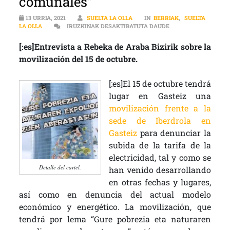
comunales”
13 URRIA, 2021
SUELTA LA OLLA
IN
BERRIAK
,
SUELTA
[:ES]”LA ENERGÍA E
LA OLLA
IRUZKINAK DESAKTIBATUTA DAUDE
[:es]Entrevista a Rebeka de Araba Bizirik sobre la
movilización del 15 de octubre.
[:es]El 15 de octubre tendrá
lugar en Gasteiz una
movilización frente a la
sede de Iberdrola en
Gasteiz
para denunciar la
subida de la tarifa de la
electricidad, tal y como se
Detalle del cartel.
han venido desarrollando
en otras fechas y lugares,
así como en denuncia del actual modelo
económico y energético. La movilización, que
tendrá por lema “Gure pobrezia eta naturaren