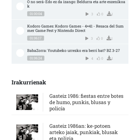
O no será-Edo ez da izango: Beldurra eta arte eszenikoa
k
01:00:04
3
0
1
Kodoro Games: Kodoro Games - 4×41 - Resaca del Sum
mer Game Fest y Nintendo Direct
01:06:17
3
0
1
BabaZorra: Youtubeko urrezko era berri bat? BZ 3-27
01:06:24
4
0
1
Irakurrienak
Gasteiz 1986: fiestas entre botes
de humo, punkis, blusas y
policía
Gasteiz 1986an: ke-potoen
arteko jaiak, punkiak, blusak
eta polizia