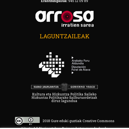
Erantzungailua:
945 12 09 89
LAGUNTZAILEAK
2018 Gure eduki guztiak Creative Commons
Aitortu 4.0 Nazioartekoa Baimen baten mende daude.