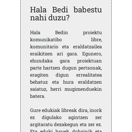
Hala Bedi babestu
nahi duzu?
Hala Bedin proiektu
komunikatibo libre,
komunitario eta eraldatzailea
eraikitzen ari gara. Egunero,
ehundaka gara proiektuan
parte hartzen dugun pertsonak,
eragiten digun errealitatea
behatuz eta hura eraldatzen
saiatuz, herri mugimenduekin
batera.
Gure edukiak libreak dira, inork
ez digulako agintzen zer
argitaratu dezakegun eta zer ez.
Eta eduki hauek dohainik eta