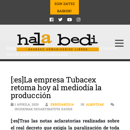
EGIN ZAITEZ
BAZKIDE!
Hala Bedi
>
Albisteak
>
[:es]La empresa Tubacex retoma
hoy al mediodía la producción
[:es]La empresa Tubacex
retoma hoy al mediodía la
producción
1 APIRILA, 2020
ERREDAKZIOA
IN
ALBISTEAK
[:ES]LA EMPRESA TUBACEX RETOM
IRUZKINAK DESAKTIBATUTA DAUDE
[:es]Tras las notas aclaratorias realizadas sobre
el real decreto que exigía la paralización de toda