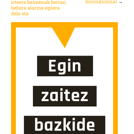
Incondicional
→
irteera baimenak bertan
behera alarma egoera
dela eta