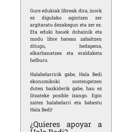
Gure edukiak libreak dira, inork
ez digulako agintzen zer
argitaratu dezakegun eta zer ez.
Eta eduki hauek dohainik eta
modu libre batean zabaltzen
ditugu, hedapena,
elkarbanatzea eta eraldaketa
helburu.
Halabelarririk gabe, Hala Bedi
ekonomikoki sostengatzen
duten bazkiderik gabe, hau ez
litzateke posible izango. Egin
zaitez halabelarri eta babestu
Hala Bedi!
¿Quieres apoyar a
Hala Bedi?