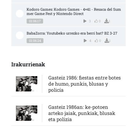
Kodoro Games: Kodoro Games - 4×41 - Resaca del Sum
mer Game Fest y Nintendo Direct
01:06:17
3
0
1
BabaZorra: Youtubeko urrezko era berri bat? BZ 3-27
01:06:24
4
0
1
Irakurrienak
Gasteiz 1986: fiestas entre botes
de humo, punkis, blusas y
policía
Gasteiz 1986an: ke-potoen
arteko jaiak, punkiak, blusak
eta polizia