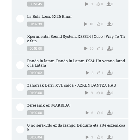
00:51:45
3
0
0
La Bola Loca: 6X26 Einar
01:07:39
10
0
1
Xperimental Sound System: XSS324 | Cubo | Way To Th
e Sun
00:51:00
10
1
1
Dando la latam: Dando la Latam 1X24: Un verano Dand
o la Latam
01:00:02
8
1
1
Zaharrak Berri: XVI. saioa - AZKEN DANTZA HAU
01:08:00
9
0
0
Zeresanik ez: MAKRIBA!
01:02:00
6
0
1
O no será-Edo ez da izango: Beldurra eta arte eszenikoa
k
01:00:04
3
0
1