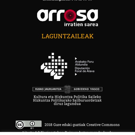
LAGUNTZAILEAK
2018 Gure eduki guztiak Creative Commons
Aitortu 4.0 Nazioartekoa Baimen baten mende daude.