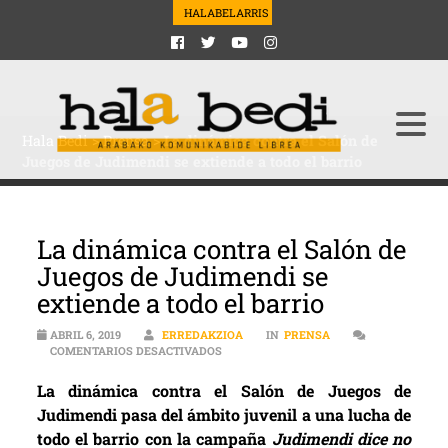
HALABELARRIS
Hala Bedi
>
Prensa
>
La dinámica contra el Salón de
Juegos de Judimendi se extiende a todo el barrio
La dinámica contra el Salón de
Juegos de Judimendi se
extiende a todo el barrio
ABRIL 6, 2019
ERREDAKZIOA
IN
PRENSA
EN LA DINÁMICA CONTRA EL SALÓN DE 
COMENTARIOS DESACTIVADOS
La dinámica contra el Salón de Juegos de
Judimendi pasa del ámbito juvenil a una lucha de
todo el barrio con la campaña
Judimendi dice no