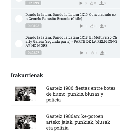
01:00:19
0
0
0
Dando la latam: Dando la Latam 1X19: Conversando co
n Gemelo Parásito Records (Chile)
01:05:28
1
0
3
Dando la latam: Dando la Latam 1X18: El Multiverso Ch
arly García (segunda parte) - PARTE DE LA RELIGIÓN/S
AY NO MORE
01:02:27
1
0
1
Irakurrienak
Gasteiz 1986: fiestas entre botes
de humo, punkis, blusas y
policía
Gasteiz 1986an: ke-potoen
arteko jaiak, punkiak, blusak
eta polizia