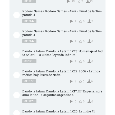
01:00:16
15
2
13
Kodoro Games: Kodoro Games - 4×42 - Final de la Tem
porada 4
01:03:42
1
0
2
Kodoro Games: Kodoro Games - 4×42 - Final de la Tem
porada 4
01:03:42
1
0
0
Dando la latam: Dando la Latam 1X23: Homenaje al Ind
io Solari - La última leyenda infinita.
00:59:13
2
0
0
Dando la latam: Dando la Latam 1X22: 2006 - Latinoa
mérica bajo luces de Neón.
01:01:35
1
0
0
Dando la latam: Dando la Latam 1X17: III° Especial scre
amo latino - Gargantas argentinas.
01:00:28
0
0
0
Dando la latam: Dando la Latam 1X20: Latindie #1