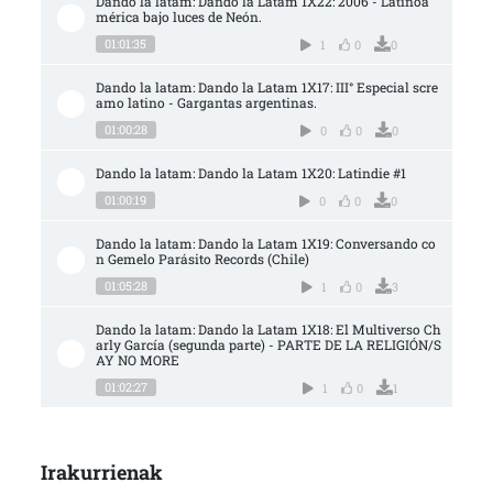
Dando la latam: Dando la Latam 1X22: 2006 - Latinoa
mérica bajo luces de Neón.
01:01:35
1
0
0
Dando la latam: Dando la Latam 1X17: III° Especial scre
amo latino - Gargantas argentinas.
01:00:28
0
0
0
Dando la latam: Dando la Latam 1X20: Latindie #1
01:00:19
0
0
0
Dando la latam: Dando la Latam 1X19: Conversando co
n Gemelo Parásito Records (Chile)
01:05:28
1
0
3
Dando la latam: Dando la Latam 1X18: El Multiverso Ch
arly García (segunda parte) - PARTE DE LA RELIGIÓN/S
AY NO MORE
01:02:27
1
0
1
Irakurrienak