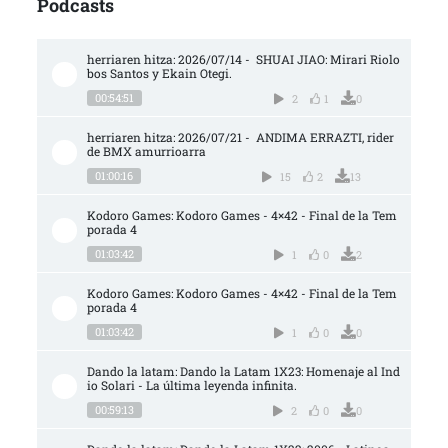
Podcasts
herriaren hitza: 2026/07/14 -  SHUAI JIAO: Mirari Riolo
bos Santos y Ekain Otegi.
00:54:51
2
1
0
herriaren hitza: 2026/07/21 -  ANDIMA ERRAZTI, rider 
de BMX amurrioarra
01:00:16
15
2
13
Kodoro Games: Kodoro Games - 4×42 - Final de la Tem
porada 4
01:03:42
1
0
2
Kodoro Games: Kodoro Games - 4×42 - Final de la Tem
porada 4
01:03:42
1
0
0
Dando la latam: Dando la Latam 1X23: Homenaje al Ind
io Solari - La última leyenda infinita.
00:59:13
2
0
0