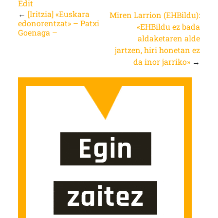
Edit
←
[Iritzia] «Euskara
Miren Larrion (EHBildu):
edonorentzat» – Patxi
«EHBildu ez bada
Goenaga –
aldaketaren alde
jartzen, hiri honetan ez
da inor jarriko»
→