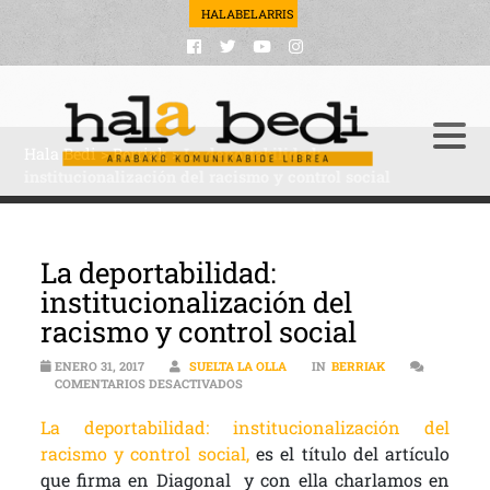
HALABELARRIS
Hala Bedi
>
Berriak
>
La deportabilidad:
institucionalización del racismo y control social
La deportabilidad:
institucionalización del
racismo y control social
ENERO 31, 2017
SUELTA LA OLLA
IN
BERRIAK
EN LA DEPORTABILIDAD: INSTITUCIONA
COMENTARIOS DESACTIVADOS
La deportabilidad: institucionalización del
racismo y control social,
es el título del artículo
que firma en Diagonal
y con ella charlamos en