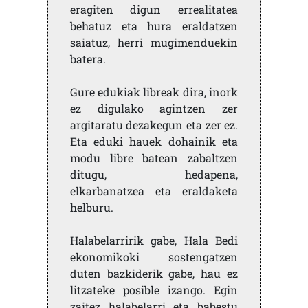
eragiten digun errealitatea
behatuz eta hura eraldatzen
saiatuz, herri mugimenduekin
batera.
Gure edukiak libreak dira, inork
ez digulako agintzen zer
argitaratu dezakegun eta zer ez.
Eta eduki hauek dohainik eta
modu libre batean zabaltzen
ditugu, hedapena,
elkarbanatzea eta eraldaketa
helburu.
Halabelarririk gabe, Hala Bedi
ekonomikoki sostengatzen
duten bazkiderik gabe, hau ez
litzateke posible izango. Egin
zaitez halabelarri eta babestu