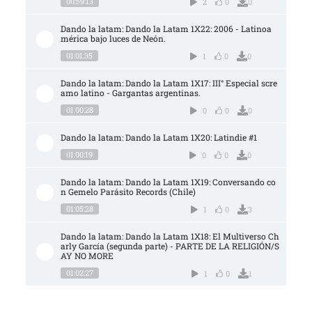
00:59:13
2
0
0
Dando la latam: Dando la Latam 1X22: 2006 - Latinoa
mérica bajo luces de Neón.
01:01:35
1
0
0
Dando la latam: Dando la Latam 1X17: III° Especial scre
amo latino - Gargantas argentinas.
01:00:28
0
0
0
Dando la latam: Dando la Latam 1X20: Latindie #1
01:00:19
0
0
0
Dando la latam: Dando la Latam 1X19: Conversando co
n Gemelo Parásito Records (Chile)
01:05:28
1
0
3
Dando la latam: Dando la Latam 1X18: El Multiverso Ch
arly García (segunda parte) - PARTE DE LA RELIGIÓN/S
AY NO MORE
01:02:27
1
0
1