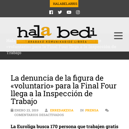
HALABELARRIS
Hala Bedi
>
Prensa
>
La denuncia de la figura de
«voluntario» para la Final Four llega a la Inspección de
Trabajo
La denuncia de la figura de
«voluntario» para la Final Four
llega a la Inspección de
Trabajo
ENERO 23, 2019
ERREDAKZIOA
IN
PRENSA
EN LA DENUNCIA DE LA FIGURA DE «VOL
COMENTARIOS DESACTIVADOS
La Euroliga busca 170 persona que trabajen gratis