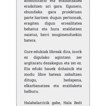
komunitario eta eraldatzailea
eraikitzen ari gara. Egunero,
ehundaka gara proiektuan
parte hartzen dugun pertsonak,
eragiten digun errealitatea
behatuz eta hura eraldatzen
saiatuz, herri mugimenduekin
batera.
Gure edukiak libreak dira, inork
ez digulako agintzen zer
argitaratu dezakegun eta zer ez.
Eta eduki hauek dohainik eta
modu libre batean zabaltzen
ditugu, hedapena,
elkarbanatzea eta eraldaketa
helburu.
Halabelarririk gabe, Hala Bedi