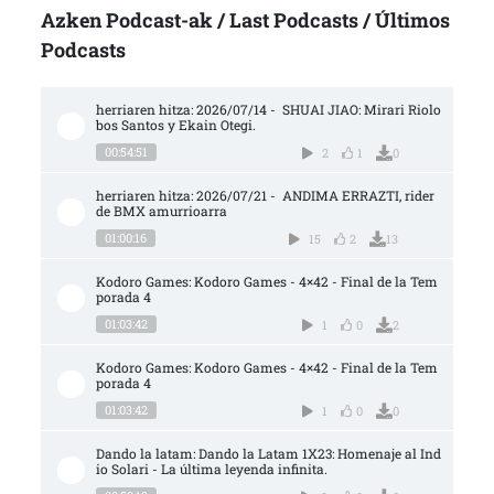
Azken Podcast-ak / Last Podcasts / Últimos
Podcasts
herriaren hitza: 2026/07/14 -  SHUAI JIAO: Mirari Riolo
bos Santos y Ekain Otegi.
00:54:51
2
1
0
herriaren hitza: 2026/07/21 -  ANDIMA ERRAZTI, rider 
de BMX amurrioarra
01:00:16
15
2
13
Kodoro Games: Kodoro Games - 4×42 - Final de la Tem
porada 4
01:03:42
1
0
2
Kodoro Games: Kodoro Games - 4×42 - Final de la Tem
porada 4
01:03:42
1
0
0
Dando la latam: Dando la Latam 1X23: Homenaje al Ind
io Solari - La última leyenda infinita.