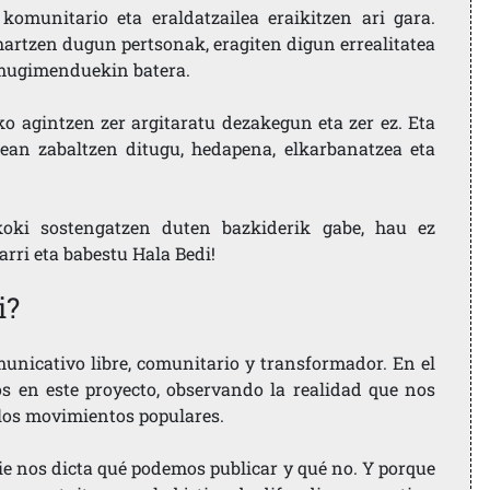
komunitario eta eraldatzailea eraikitzen ari gara.
artzen dugun pertsonak, eragiten digun errealitatea
i mugimenduekin batera.
ko agintzen zer argitaratu dezakegun eta zer ez. Eta
ean zabaltzen ditugu, hedapena, elkarbanatzea eta
koki sostengatzen duten bazkiderik gabe, hau ez
larri eta babestu Hala Bedi!
i?
nicativo libre, comunitario y transformador. En el
os en este proyecto, observando la realidad que nos
 los movimientos populares.
ie nos dicta qué podemos publicar y qué no. Y porque