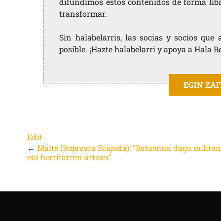
difundimos estos contenidos de forma libre
transformar.
Sin halabelarris, las socias y socios qu
posible. ¡Hazte halabelarri y apoya a Hala B
EGIN ZA
Edit
←
Maite (Rojavara Brigada): “Batasuna dago milita
eta herritarren artean”