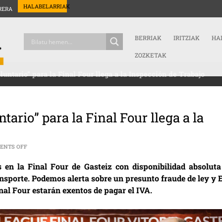
HALABELARRIAK
RERA
BERRIAK
IRITZIAK
HA
ZOZKETAK
luntario” para la Final Four llega a la Inspección de Trabajo
tario” para la Final Four llega a la
ON LA DENUNCIA DE LA FIGURA DE “VOLUNTARIO” PARA LA FINAL FOU
ENTS OFF
 en la Final Four de Gasteiz con disponibilidad absoluta
ansporte. Podemos alerta sobre un presunto fraude de ley y 
nal Four estarán exentos de pagar el IVA.