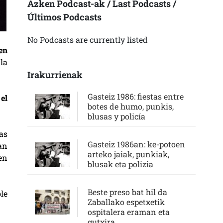
Azken Podcast-ak / Last Podcasts /
Últimos Podcasts
No Podcasts are currently listed
en
la
Irakurrienak
Gasteiz 1986: fiestas entre
,
el
botes de humo, punkis,
blusas y policía
as
Gasteiz 1986an: ke-potoen
an
arteko jaiak, punkiak,
en
blusak eta polizia
Beste preso bat hil da
le
Zaballako espetxetik
ospitalera eraman eta
gutxira