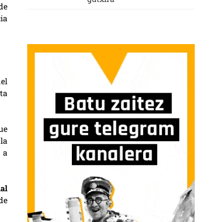
de
ia
el
ta
ue
la
e a
nal
de