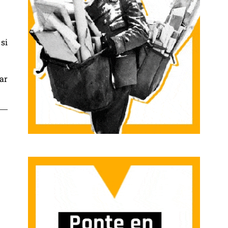
si
ar