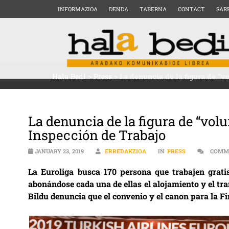
INFORMAZIOA
DENDA
TABERNA
CONTACT
SAR
Hala Bedi
>
Press
>
La denuncia de la figura de “vo
La denuncia de la figura de “volun
Inspección de Trabajo
JANUARY 23, 2019
ERREDAKZIOA
IN
PRESS
COMM
La Euroliga busca 170 persona que trabajen gratis
abonándose cada una de ellas el alojamiento y el tr
Bildu denuncia que el convenio y el canon para la Fi