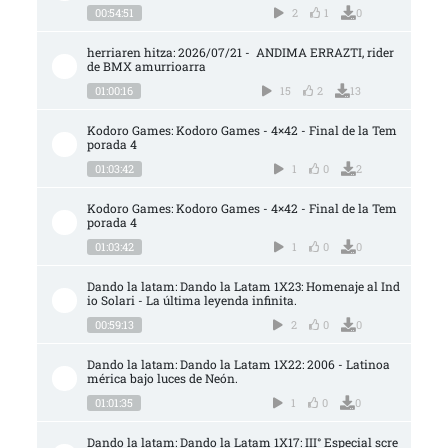
00:54:51
2
1
0
herriaren hitza: 2026/07/21 -  ANDIMA ERRAZTI, rider 
de BMX amurrioarra
01:00:16
15
2
13
Kodoro Games: Kodoro Games - 4×42 - Final de la Tem
porada 4
01:03:42
1
0
2
Kodoro Games: Kodoro Games - 4×42 - Final de la Tem
porada 4
01:03:42
1
0
0
Dando la latam: Dando la Latam 1X23: Homenaje al Ind
io Solari - La última leyenda infinita.
00:59:13
2
0
0
Dando la latam: Dando la Latam 1X22: 2006 - Latinoa
mérica bajo luces de Neón.
01:01:35
1
0
0
Dando la latam: Dando la Latam 1X17: III° Especial scre