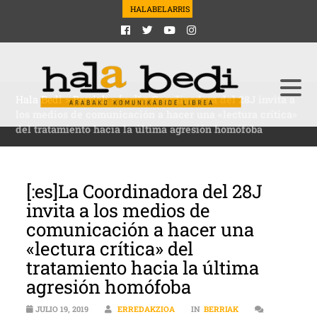
HALABELARRIS
Hala Bedi
>
Berriak
>
[:es]La Coordinadora del 28J invita a
los medios de comunicación a hacer una «lectura crítica»
del tratamiento hacia la última agresión homófoba
[:es]La Coordinadora del 28J
invita a los medios de
comunicación a hacer una
«lectura crítica» del
tratamiento hacia la última
agresión homófoba
JULIO 19, 2019
ERREDAKZIOA
IN
BERRIAK