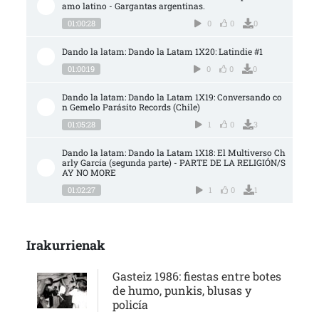
amo latino - Gargantas argentinas.
01:00:28
0
0
0
Dando la latam: Dando la Latam 1X20: Latindie #1
01:00:19
0
0
0
Dando la latam: Dando la Latam 1X19: Conversando co
n Gemelo Parásito Records (Chile)
01:05:28
1
0
3
Dando la latam: Dando la Latam 1X18: El Multiverso Ch
arly García (segunda parte) - PARTE DE LA RELIGIÓN/S
AY NO MORE
01:02:27
1
0
1
Irakurrienak
Gasteiz 1986: fiestas entre botes
de humo, punkis, blusas y
policía