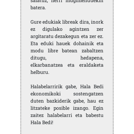
saiatuz, herri mugimenduekin
batera.
Gure edukiak libreak dira, inork
ez digulako agintzen zer
argitaratu dezakegun eta zer ez.
Eta eduki hauek dohainik eta
modu libre batean zabaltzen
ditugu, hedapena,
elkarbanatzea eta eraldaketa
helburu.
Halabelarririk gabe, Hala Bedi
ekonomikoki sostengatzen
duten bazkiderik gabe, hau ez
litzateke posible izango. Egin
zaitez halabelarri eta babestu
Hala Bedi!