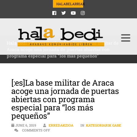
HALABELARRIAK
Hala Bedi
>
Kategoriarik gabe
>
[:es]La base militar de
Araca acoge una jornada de puertas abiertas con
programa especial para “los más pequeños”
[:es]La base militar de Araca
acoge una jornada de puertas
abiertas con programa
especial para “los más
pequeños”
JUNE 6, 2019
ERREDAKZIOA
IN
KATEGORIARIK GABE
ON [:ES]LA BASE MILITAR DE ARACA ACOGE UNA 
COMMENTS OFF