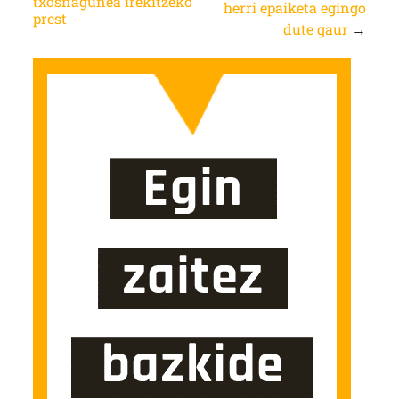
txosnagunea irekitzeko
herri epaiketa egingo
prest
dute gaur
→