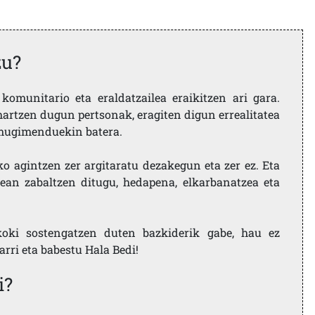
zu?
komunitario eta eraldatzailea eraikitzen ari gara.
artzen dugun pertsonak, eragiten digun errealitatea
i mugimenduekin batera.
ko agintzen zer argitaratu dezakegun eta zer ez. Eta
ean zabaltzen ditugu, hedapena, elkarbanatzea eta
koki sostengatzen duten bazkiderik gabe, hau ez
larri eta babestu Hala Bedi!
i?