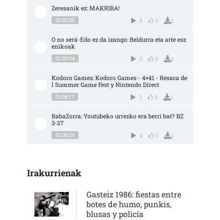
Zeresanik ez: MAKRIBA!
01:02:00
6
0
1
O no será-Edo ez da izango: Beldurra eta arte esz
enikoak
01:00:04
3
0
1
Kodoro Games: Kodoro Games - 4×41 - Resaca de
l Summer Game Fest y Nintendo Direct
01:06:17
3
0
1
BabaZorra: Youtubeko urrezko era berri bat? BZ 
3-27
01:06:24
4
0
1
Irakurrienak
Gasteiz 1986: fiestas entre
botes de humo, punkis,
blusas y policía