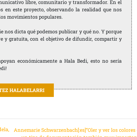
nicativo libre, comunitario y transformador. En el
os en este proyecto, observando la realidad que nos
 los movimientos populares.
ie nos dicta qué podemos publicar y qué no. Y porque
 y gratuita, con el objetivo de difundir, compartir y
e apoyan económicamente a Hala Bedi, esto no sería
edi!
ITEZ HALABELARRI
dela,
Annemarie Schwarzenbach[:es]”Oler y ver los colores 