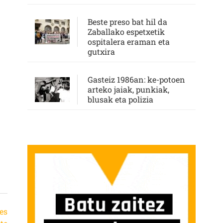
Beste preso bat hil da
Zaballako espetxetik
ospitalera eraman eta
gutxira
Gasteiz 1986an: ke-potoen
arteko jaiak, punkiak,
blusak eta polizia
es