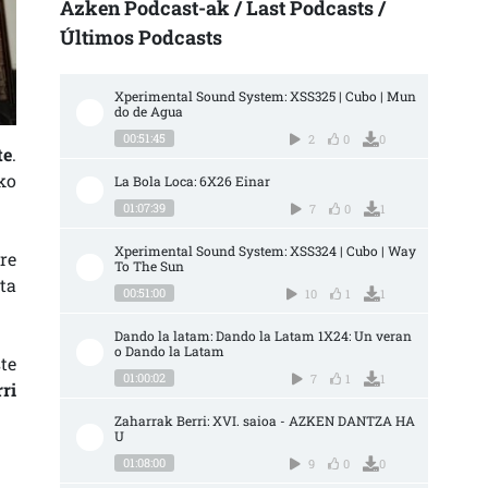
Azken Podcast-ak / Last Podcasts /
Últimos Podcasts
Xperimental Sound System: XSS325 | Cubo | Mun
do de Agua
00:51:45
2
0
0
te
.
ko
La Bola Loca: 6X26 Einar
01:07:39
7
0
1
Xperimental Sound System: XSS324 | Cubo | Way 
re
To The Sun
ta
00:51:00
10
1
1
Dando la latam: Dando la Latam 1X24: Un veran
o Dando la Latam
te
01:00:02
7
1
1
ri
Zaharrak Berri: XVI. saioa - AZKEN DANTZA HA
U
01:08:00
9
0
0