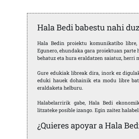
Hala Bedi babestu nahi du
Hala Bedin proiektu komunikatibo libre, 
Egunero, ehundaka gara proiektuan parte h
behatuz eta hura eraldatzen saiatuz, herr
Gure edukiak libreak dira, inork ez digula
eduki hauek dohainik eta modu libre bat
eraldaketa helburu.
Halabelarririk gabe, Hala Bedi ekonomi
litzateke posible izango. Egin zaitez halabe
¿Quieres apoyar a Hala Bed