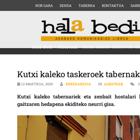
NOR GARA
DENDA
TABERNA
KONTAKTUA
SARR
Hala Bedi
>
Albisteak
>
Kutxi kaleko taskeroek ta
Kutxi kaleko taskeroek tabernak
13 MARTXOA, 2020
ERREDAKZIOA
IN
ALBISTEAK
Kutxi kaleko tabernariek eta zenbait hostalari
gaitzaren hedapena ekiditeko neurri gisa.