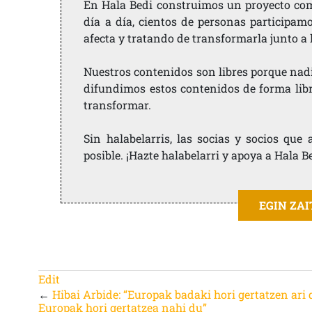
En Hala Bedi construimos un proyecto comu
día a día, cientos de personas participam
afecta y tratando de transformarla junto a
Nuestros contenidos son libres porque nad
difundimos estos contenidos de forma libre
transformar.
Sin halabelarris, las socias y socios qu
posible. ¡Hazte halabelarri y apoya a Hala B
EGIN ZA
Edit
←
Hibai Arbide: “Europak badaki hori gertatzen ari 
Europak hori gertatzea nahi du”