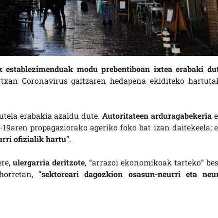
k establezimenduak modu prebentiboan ixtea erabaki du
txan Coronavirus gaitzaren hedapena ekiditeko hartuta
tela erabakia azaldu dute.
Autoritateen arduragabekeria
e
-19aren propagaziorako ageriko foko bat izan daitekeela; e
ri ofizialik hartu
“.
ere,
ulergarria deritzote
, “arrazoi ekonomikoak tarteko” bes
horretan, “
sektoreari dagozkion osasun-neurri eta neur