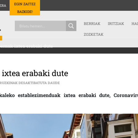
EGIN ZAITEZ
ERA
BAZKIDE!
BERRIAK
IRITZIAK
HA
ZOZKETAK
bernak ixtea erabaki dute
 ixtea erabaki dute
KUTXI KALEKO TASKEROEK TABERNAK IXTEA
IRUZKINAK DESAKTIBATUTA DAUDE
 kaleko establezimenduak ixtea erabaki dute, Coronavir