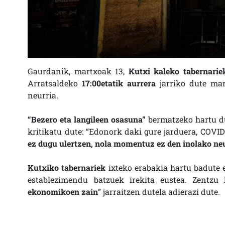
Gaurdanik, martxoak 13,
Kutxi kaleko tabernarie
Arratsaldeko
17:00etatik aurrera
jarriko dute mar
neurria.
“Bezero eta langileen osasuna”
bermatzeko hartu du
kritikatu dute: “Edonork daki gure jarduera, COVID
ez dugu ulertzen, nola momentuz ez den inolako neur
Kutxiko tabernariek
ixteko erabakia hartu badute 
establezimendu batzuek irekita eustea. Zentzu 
ekonomikoen zain
” jarraitzen dutela adierazi dute.