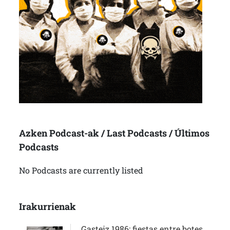
Azken Podcast-ak / Last Podcasts / Últimos
Podcasts
No Podcasts are currently listed
Irakurrienak
Gasteiz 1986: fiestas entre botes