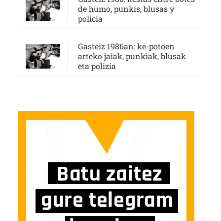
de humo, punkis, blusas y
policía
Gasteiz 1986an: ke-potoen
arteko jaiak, punkiak, blusak
eta polizia