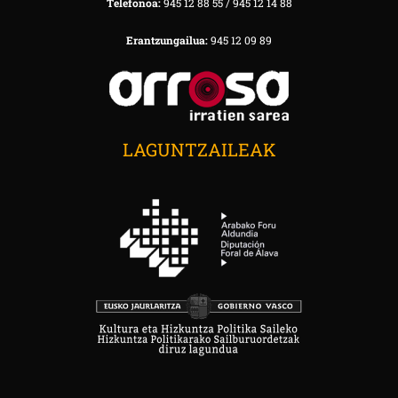
Telefonoa:
945 12 88 55 / 945 12 14 88
Erantzungailua:
945 12 09 89
LAGUNTZAILEAK