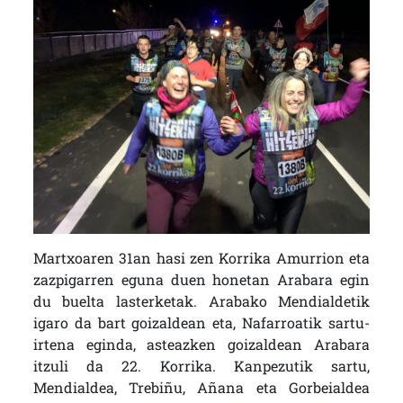
Martxoaren 31an hasi zen Korrika Amurrion eta
zazpigarren eguna duen honetan Arabara egin
du buelta lasterketak. Arabako Mendialdetik
igaro da bart goizaldean eta, Nafarroatik sartu-
irtena eginda, asteazken goizaldean Arabara
itzuli da 22. Korrika. Kanpezutik sartu,
Mendialdea, Trebiñu, Añana eta Gorbeialdea