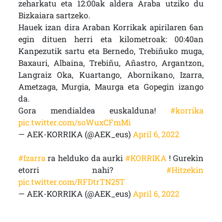
zeharkatu eta 12:00ak aldera Araba utziko du
Bizkaiara sartzeko.
Hauek izan dira Araban Korrikak apirilaren 6an
egin dituen herri eta kilometroak: 00:40an
Kanpezutik sartu eta Bernedo, Trebiñuko muga,
Baxauri, Albaina, Trebiñu, Añastro, Argantzon,
Langraiz Oka, Kuartango, Abornikano, Izarra,
Ametzaga, Murgia, Maurga eta Gopegin izango
da.
Gora mendialdea euskalduna!
#korrika
pic.twitter.com/soWuxCFmMi
— AEK-KORRIKA (@AEK_eus)
April 6, 2022
#Izarra
ra helduko da aurki
#KORRIKA
! Gurekin
etorri nahi?
#Hitzekin
pic.twitter.com/RFDtrTN25T
— AEK-KORRIKA (@AEK_eus)
April 6, 2022