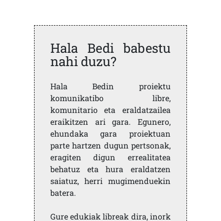
Hala Bedi babestu
nahi duzu?
Hala Bedin proiektu
komunikatibo libre,
komunitario eta eraldatzailea
eraikitzen ari gara. Egunero,
ehundaka gara proiektuan
parte hartzen dugun pertsonak,
eragiten digun errealitatea
behatuz eta hura eraldatzen
saiatuz, herri mugimenduekin
batera.
Gure edukiak libreak dira, inork