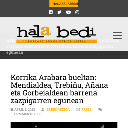
HALABELARRIAK
Hala Bedi
>
Press
>
Korrika Arabara bueltan: Mendialdea,
Trebiñu, Añana eta Gorbeialdean barrena zazpigarren
egunean
Korrika Arabara bueltan:
Mendialdea, Trebiñu, Añana
eta Gorbeialdean barrena
zazpigarren egunean
APRIL 6, 2022
ERREDAKZIOA
IN
PRESS
ON KORRIKA ARABARA BUELTAN: MENDIALDEA, TREBI
COMMENTS OFF