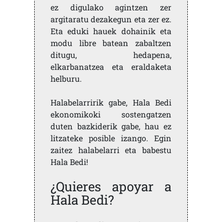
ez digulako agintzen zer
argitaratu dezakegun eta zer ez.
Eta eduki hauek dohainik eta
modu libre batean zabaltzen
ditugu, hedapena,
elkarbanatzea eta eraldaketa
helburu.
Halabelarririk gabe, Hala Bedi
ekonomikoki sostengatzen
duten bazkiderik gabe, hau ez
litzateke posible izango. Egin
zaitez halabelarri eta babestu
Hala Bedi!
¿Quieres apoyar a
Hala Bedi?