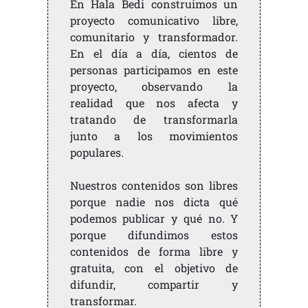
En Hala Bedi construimos un
proyecto comunicativo libre,
comunitario y transformador.
En el día a día, cientos de
personas participamos en este
proyecto, observando la
realidad que nos afecta y
tratando de transformarla
junto a los movimientos
populares.
Nuestros contenidos son libres
porque nadie nos dicta qué
podemos publicar y qué no. Y
porque difundimos estos
contenidos de forma libre y
gratuita, con el objetivo de
difundir, compartir y
transformar.