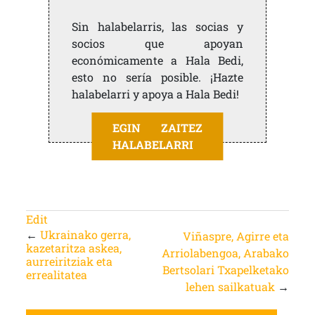
Sin halabelarris, las socias y
socios que apoyan
económicamente a Hala Bedi,
esto no sería posible. ¡Hazte
halabelarri y apoya a Hala Bedi!
EGIN ZAITEZ
HALABELARRI
Edit
←
Ukrainako gerra,
Viñaspre, Agirre eta
kazetaritza askea,
Arriolabengoa, Arabako
aurreiritziak eta
Bertsolari Txapelketako
errealitatea
lehen sailkatuak
→