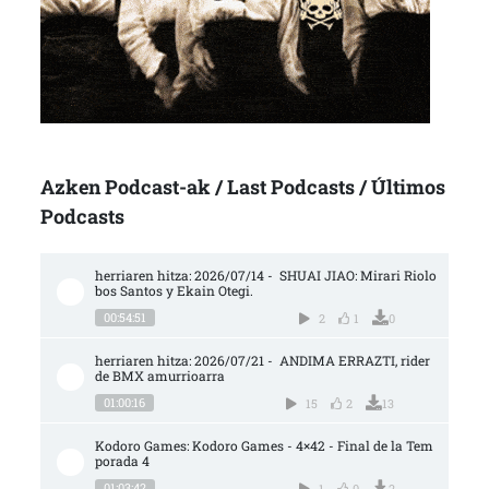
Azken Podcast-ak / Last Podcasts / Últimos
Podcasts
herriaren hitza: 2026/07/14 -  SHUAI JIAO: Mirari Riolo
bos Santos y Ekain Otegi.
00:54:51
2
1
0
herriaren hitza: 2026/07/21 -  ANDIMA ERRAZTI, rider 
de BMX amurrioarra
01:00:16
15
2
13
Kodoro Games: Kodoro Games - 4×42 - Final de la Tem
porada 4
01:03:42
1
0
2