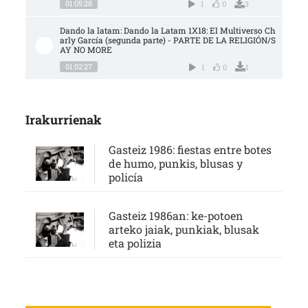
01:05:28
1
0
3
Dando la latam: Dando la Latam 1X18: El Multiverso Ch
arly García (segunda parte) - PARTE DE LA RELIGIÓN/S
AY NO MORE
01:02:27
1
0
1
Irakurrienak
Gasteiz 1986: fiestas entre botes
de humo, punkis, blusas y
policía
Gasteiz 1986an: ke-potoen
arteko jaiak, punkiak, blusak
eta polizia