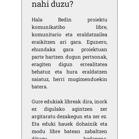
nahi duzu?
Hala Bedin proiektu
komunikatibo libre,
komunitario eta eraldatzailea
eraikitzen ari gara. Egunero,
ehundaka gara proiektuan
parte hartzen dugun pertsonak,
eragiten digun errealitatea
behatuz eta hura eraldatzen
saiatuz, herri mugimenduekin
batera.
Gure edukiak libreak dira, inork
ez digulako agintzen zer
argitaratu dezakegun eta zer ez.
Eta eduki hauek dohainik eta
modu libre batean zabaltzen
ditugu, hedapena,