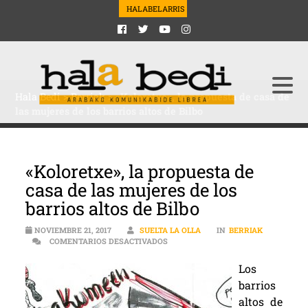
HALABELARRIS
Hala Bedi
>
Berriak
>
«Koloretxe», la propuesta de casa de
las mujeres de los barrios altos de Bilbo
«Koloretxe», la propuesta de
casa de las mujeres de los
barrios altos de Bilbo
NOVIEMBRE 21, 2017
SUELTA LA OLLA
IN
BERRIAK
EN «KOLORETXE», LA PROPUESTA DE
COMENTARIOS DESACTIVADOS
Los
barrios
altos de