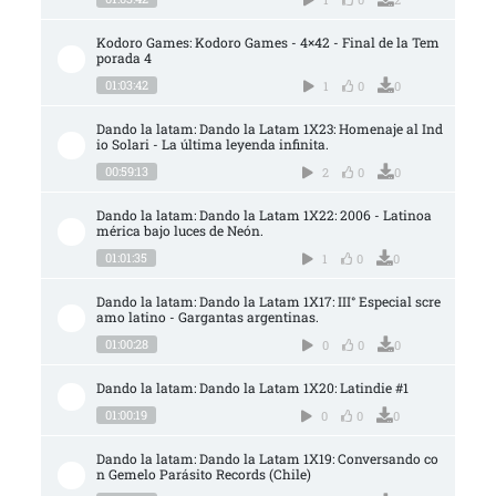
Kodoro Games: Kodoro Games - 4×42 - Final de la Tem
porada 4
01:03:42
1
0
0
Dando la latam: Dando la Latam 1X23: Homenaje al Ind
io Solari - La última leyenda infinita.
00:59:13
2
0
0
Dando la latam: Dando la Latam 1X22: 2006 - Latinoa
mérica bajo luces de Neón.
01:01:35
1
0
0
Dando la latam: Dando la Latam 1X17: III° Especial scre
amo latino - Gargantas argentinas.
01:00:28
0
0
0
Dando la latam: Dando la Latam 1X20: Latindie #1
01:00:19
0
0
0
Dando la latam: Dando la Latam 1X19: Conversando co
n Gemelo Parásito Records (Chile)