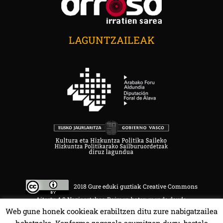
LAGUNTZAILEAK
2018 Gure eduki guztiak Creative Commons
Aitortu 4.0 Nazioartekoa Baimen baten mende daude.
Web gune honek cookieak erabiltzen ditu zure nabigatzailea