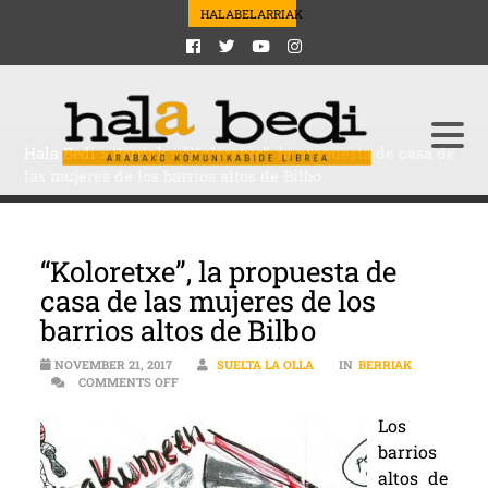
HALABELARRIAK
Hala Bedi
>
Berriak
>
“Koloretxe”, la propuesta de casa de
las mujeres de los barrios altos de Bilbo
“Koloretxe”, la propuesta de
casa de las mujeres de los
barrios altos de Bilbo
NOVEMBER 21, 2017
SUELTA LA OLLA
IN
BERRIAK
ON “KOLORETXE”, LA PROPUESTA DE CASA DE LAS 
COMMENTS OFF
Los
barrios
altos de