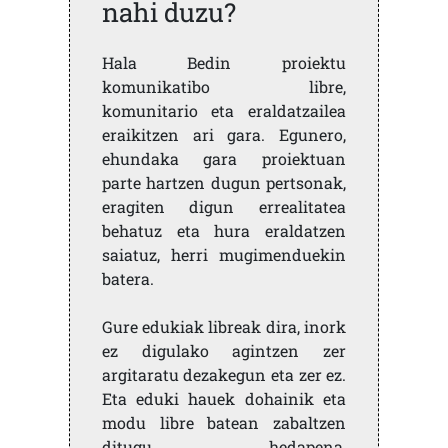
nahi duzu?
Hala Bedin proiektu
komunikatibo libre,
komunitario eta eraldatzailea
eraikitzen ari gara. Egunero,
ehundaka gara proiektuan
parte hartzen dugun pertsonak,
eragiten digun errealitatea
behatuz eta hura eraldatzen
saiatuz, herri mugimenduekin
batera.
Gure edukiak libreak dira, inork
ez digulako agintzen zer
argitaratu dezakegun eta zer ez.
Eta eduki hauek dohainik eta
modu libre batean zabaltzen
ditugu, hedapena,