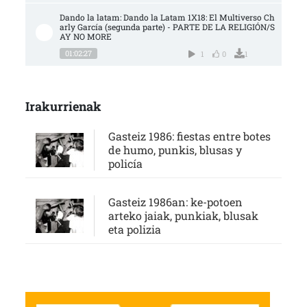
Dando la latam: Dando la Latam 1X18: El Multiverso Ch
arly García (segunda parte) - PARTE DE LA RELIGIÓN/S
AY NO MORE
01:02:27
1
0
1
Irakurrienak
Gasteiz 1986: fiestas entre botes
de humo, punkis, blusas y
policía
Gasteiz 1986an: ke-potoen
arteko jaiak, punkiak, blusak
eta polizia