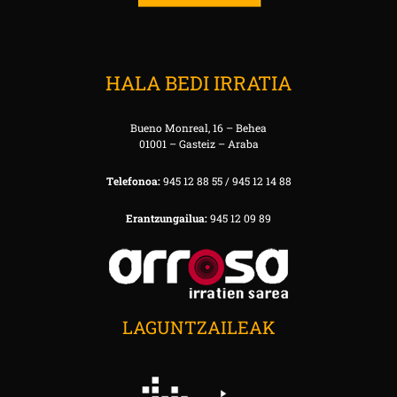
HALA BEDI IRRATIA
Bueno Monreal, 16 – Behea
01001 – Gasteiz – Araba
Telefonoa:
945 12 88 55 / 945 12 14 88
Erantzungailua:
945 12 09 89
LAGUNTZAILEAK