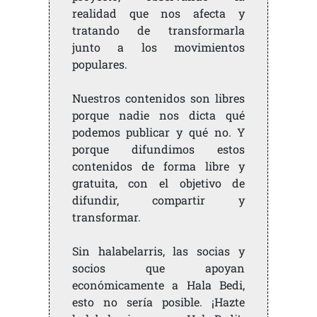
realidad que nos afecta y
tratando de transformarla
junto a los movimientos
populares.
Nuestros contenidos son libres
porque nadie nos dicta qué
podemos publicar y qué no. Y
porque difundimos estos
contenidos de forma libre y
gratuita, con el objetivo de
difundir, compartir y
transformar.
Sin halabelarris, las socias y
socios que apoyan
económicamente a Hala Bedi,
esto no sería posible. ¡Hazte