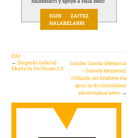
halabelarri y apoya a Hala Bedi!
EGIN ZAITEZ
HALABELARRI
Edit
←
[Argazki Galeria]
Lander García (Memoria
Ekaitz In Da House 2.0
– Gasteiz ekimena):
«Udalak, sei hilabete eta
gero, ez du lantaldean
adostutakoa bete»
→