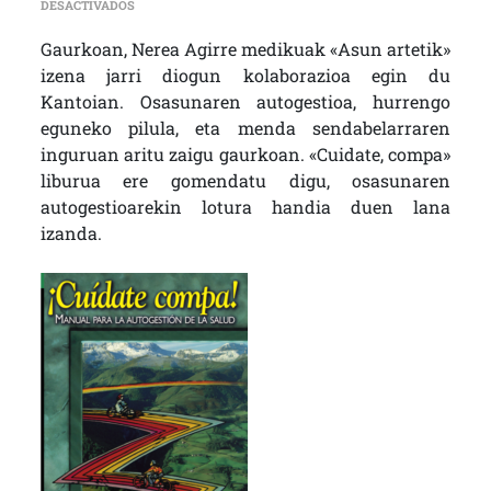
EN KOLABORAZIOA-ASUN ARTETIK (NEREA AGIRRE): «OS
DESACTIVADOS
Gaurkoan, Nerea Agirre medikuak «Asun artetik»
izena jarri diogun kolaborazioa egin du
Kantoian. Osasunaren autogestioa, hurrengo
eguneko pilula, eta menda sendabelarraren
inguruan aritu zaigu gaurkoan. «Cuidate, compa»
liburua ere gomendatu digu, osasunaren
autogestioarekin lotura handia duen lana
izanda.