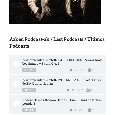
Azken Podcast-ak / Last Podcasts / Últimos
Podcasts
herriaren hitza: 2026/07/14 -  SHUAI JIAO: Mirari Riolo
bos Santos y Ekain Otegi.
00:54:51
2
1
0
herriaren hitza: 2026/07/21 -  ANDIMA ERRAZTI, rider 
de BMX amurrioarra
01:00:16
15
2
13
Kodoro Games: Kodoro Games - 4×42 - Final de la Tem
porada 4
01:03:42
1
0
2