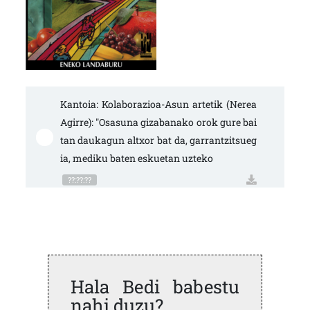
Kantoia: Kolaborazioa-Asun artetik (Nerea 
Agirre): "Osasuna gizabanako orok gure bai
tan daukagun altxor bat da, garrantzitsueg
ia, mediku baten eskuetan uzteko
??:??:??
Hala Bedi babestu
nahi duzu?