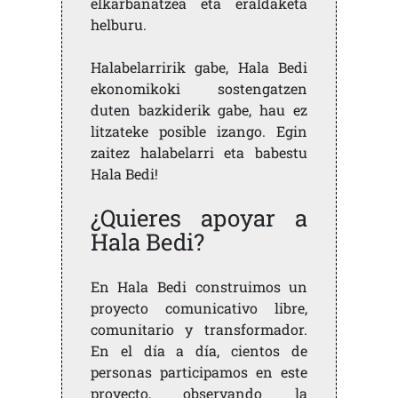
elkarbanatzea eta eraldaketa
helburu.
Halabelarririk gabe, Hala Bedi
ekonomikoki sostengatzen
duten bazkiderik gabe, hau ez
litzateke posible izango. Egin
zaitez halabelarri eta babestu
Hala Bedi!
¿Quieres apoyar a
Hala Bedi?
En Hala Bedi construimos un
proyecto comunicativo libre,
comunitario y transformador.
En el día a día, cientos de
personas participamos en este
proyecto, observando la