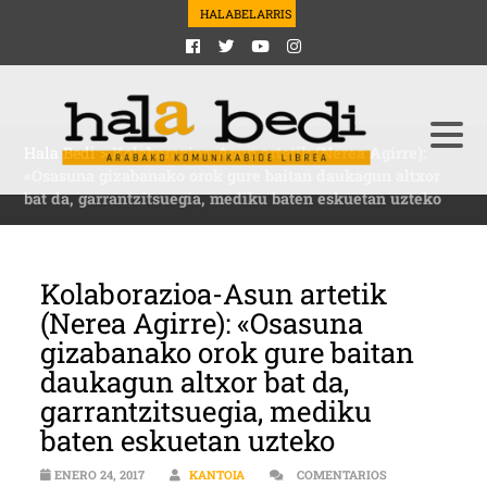
HALABELARRIS
Hala Bedi
>
Kolaborazioa-Asun artetik (Nerea Agirre):
«Osasuna gizabanako orok gure baitan daukagun altxor
bat da, garrantzitsuegia, mediku baten eskuetan uzteko
Kolaborazioa-Asun artetik
(Nerea Agirre): «Osasuna
gizabanako orok gure baitan
daukagun altxor bat da,
garrantzitsuegia, mediku
baten eskuetan uzteko
ENERO 24, 2017
KANTOIA
COMENTARIOS