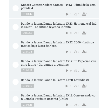
Kodoro Games: Kodoro Games - 4×42 - Final de la Tem
porada 4
01:03:42
1
0
0
Dando la latam: Dando la Latam 1X23: Homenaje al Ind
io Solari - La última leyenda infinita.
00:59:13
2
0
0
Dando la latam: Dando la Latam 1X22: 2006 - Latinoa
mérica bajo luces de Neón.
01:01:35
1
0
0
Dando la latam: Dando la Latam 1X17: III° Especial scre
amo latino - Gargantas argentinas.
01:00:28
0
0
0
Dando la latam: Dando la Latam 1X20: Latindie #1
01:00:19
0
0
0
Dando la latam: Dando la Latam 1X19: Conversando co
n Gemelo Parásito Records (Chile)
01:05:28
1
0
3