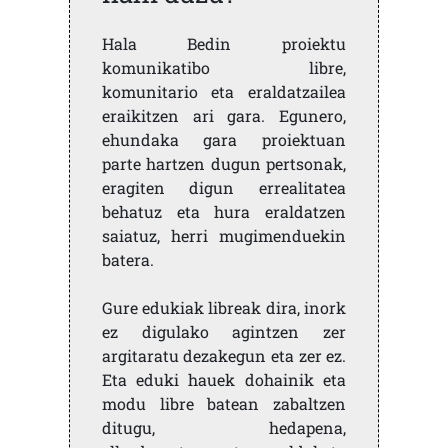
Hala Bedin proiektu
komunikatibo libre,
komunitario eta eraldatzailea
eraikitzen ari gara. Egunero,
ehundaka gara proiektuan
parte hartzen dugun pertsonak,
eragiten digun errealitatea
behatuz eta hura eraldatzen
saiatuz, herri mugimenduekin
batera.
Gure edukiak libreak dira, inork
ez digulako agintzen zer
argitaratu dezakegun eta zer ez.
Eta eduki hauek dohainik eta
modu libre batean zabaltzen
ditugu, hedapena,