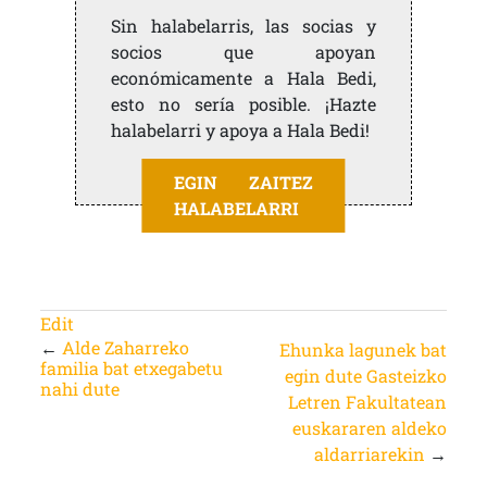
Sin halabelarris, las socias y
socios que apoyan
económicamente a Hala Bedi,
esto no sería posible. ¡Hazte
halabelarri y apoya a Hala Bedi!
EGIN ZAITEZ
HALABELARRI
Edit
←
Alde Zaharreko
Ehunka lagunek bat
familia bat etxegabetu
egin dute Gasteizko
nahi dute
Letren Fakultatean
euskararen aldeko
aldarriarekin
→