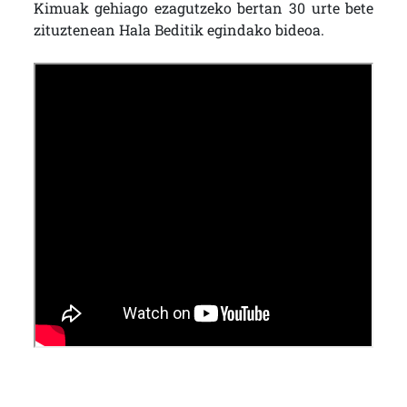
Kimuak gehiago ezagutzeko bertan 30 urte bete
zituztenean Hala Beditik egindako bideoa.