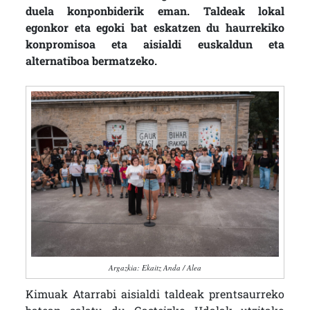
duela konponbiderik eman. Taldeak lokal
egonkor eta egoki bat eskatzen du haurrekiko
konpromisoa eta aisialdi euskaldun eta
alternatiboa bermatzeko.
Argazkia: Ekaitz Anda / Alea
Kimuak Atarrabi aisialdi taldeak prentsaurreko