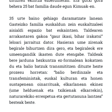
dituzten ekintza ezberdinetan. Eta gutxi gora
behera 25 bat familia daude egun Kimuak-en.
35 urte baino gehiago daramatzate lanean
Gasteizko familia euskaldun zein euskaltzaleei
aisialdi espazio bat eskaintzen. Taldearen
arrakastaren gakoa “gaur ikasi, bihar irakatsi”
leloari jarraituz dator. Hasieran ume zirenak
begirale bihurtzen dira gero, eta begiraleok ere
umeengandik ikasten dute etengabe. Taldeak
bere jarduna hezkuntza ez-formalean kokatzen
du eta balio batzuk transmititzen dituzte hezte
prozesu horretan: “balio berdinzale eta
transfeministak, euskal kulturan eta honen
sustapenean oinarrituak, elkarlanean ekinez
(ume helduenak eta txikienak elkarrekin),
naturarekiko errespetua eta gertutasuna lantzea”
besteak beste.