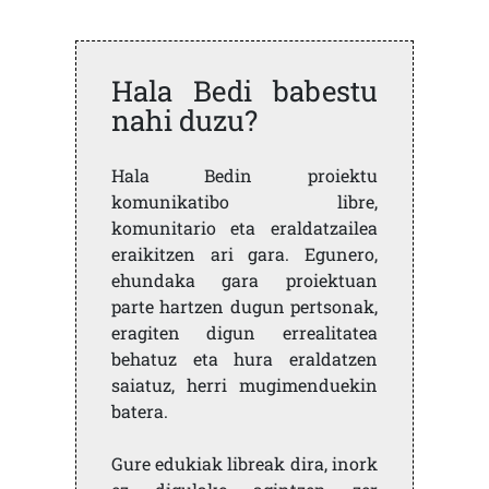
Hala Bedi babestu
nahi duzu?
Hala Bedin proiektu
komunikatibo libre,
komunitario eta eraldatzailea
eraikitzen ari gara. Egunero,
ehundaka gara proiektuan
parte hartzen dugun pertsonak,
eragiten digun errealitatea
behatuz eta hura eraldatzen
saiatuz, herri mugimenduekin
batera.
Gure edukiak libreak dira, inork