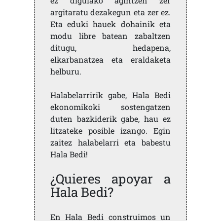
ez digulako agintzen zer
argitaratu dezakegun eta zer ez.
Eta eduki hauek dohainik eta
modu libre batean zabaltzen
ditugu, hedapena,
elkarbanatzea eta eraldaketa
helburu.
Halabelarririk gabe, Hala Bedi
ekonomikoki sostengatzen
duten bazkiderik gabe, hau ez
litzateke posible izango. Egin
zaitez halabelarri eta babestu
Hala Bedi!
¿Quieres apoyar a
Hala Bedi?
En Hala Bedi construimos un