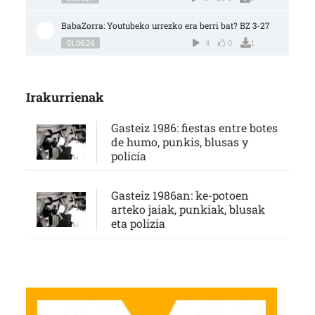
BabaZorra: Youtubeko urrezko era berri bat? BZ 3-27
01:06:24
4
0
1
Irakurrienak
Gasteiz 1986: fiestas entre botes
de humo, punkis, blusas y
policía
Gasteiz 1986an: ke-potoen
arteko jaiak, punkiak, blusak
eta polizia