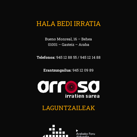
HALA BEDI IRRATIA
Bueno Monreal, 16 – Behea
01001 – Gasteiz – Araba
Telefonoa:
945 12 88 55 / 945 12 14 88
Erantzungailua:
945 12 09 89
LAGUNTZAILEAK