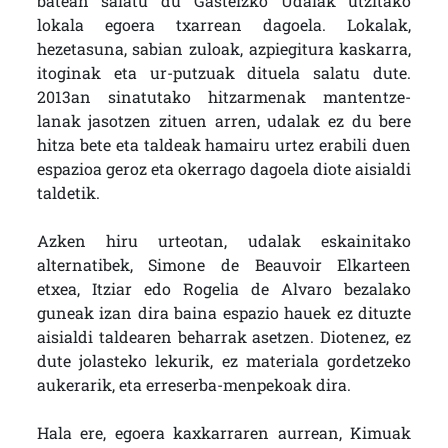
batean salatu du Gasteizko Udalak utzitako
lokala egoera txarrean dagoela. Lokalak,
hezetasuna, sabian zuloak, azpiegitura kaskarra,
itoginak eta ur-putzuak dituela salatu dute.
2013an sinatutako hitzarmenak mantentze-
lanak jasotzen zituen arren, udalak ez du bere
hitza bete eta taldeak hamairu urtez erabili duen
espazioa geroz eta okerrago dagoela diote aisialdi
taldetik.
Azken hiru urteotan, udalak eskainitako
alternatibek, Simone de Beauvoir Elkarteen
etxea, Itziar edo Rogelia de Alvaro bezalako
guneak izan dira baina espazio hauek ez dituzte
aisialdi taldearen beharrak asetzen. Diotenez, ez
dute jolasteko lekurik, ez materiala gordetzeko
aukerarik, eta erreserba-menpekoak dira.
Hala ere, egoera kaxkarraren aurrean, Kimuak