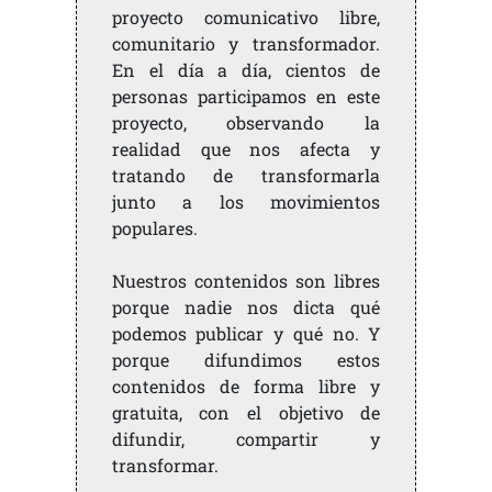
proyecto comunicativo libre,
comunitario y transformador.
En el día a día, cientos de
personas participamos en este
proyecto, observando la
realidad que nos afecta y
tratando de transformarla
junto a los movimientos
populares.
Nuestros contenidos son libres
porque nadie nos dicta qué
podemos publicar y qué no. Y
porque difundimos estos
contenidos de forma libre y
gratuita, con el objetivo de
difundir, compartir y
transformar.