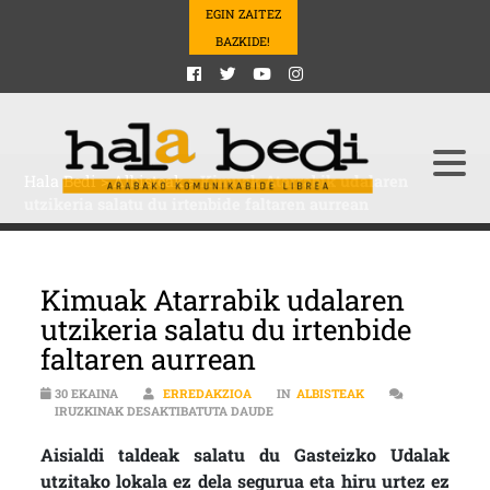
EGIN ZAITEZ
BAZKIDE!
Hala Bedi
>
Albisteak
>
Kimuak Atarrabik udalaren
utzikeria salatu du irtenbide faltaren aurrean
Kimuak Atarrabik udalaren
utzikeria salatu du irtenbide
faltaren aurrean
30 EKAINA
ERREDAKZIOA
IN
ALBISTEAK
KIMUAK ATARRABIK UDALAREN UTZ
IRUZKINAK DESAKTIBATUTA DAUDE
Aisialdi taldeak salatu du Gasteizko Udalak
utzitako lokala ez dela segurua eta hiru urtez ez