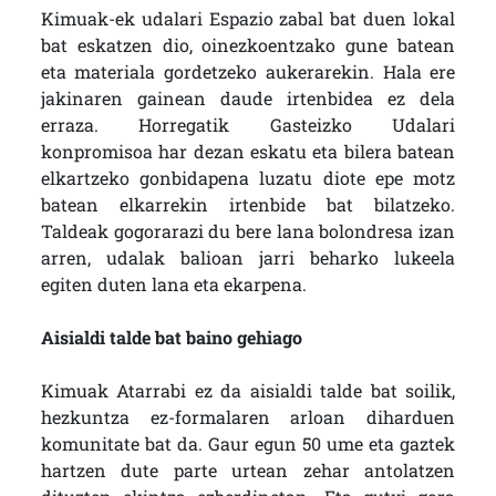
Kimuak-ek udalari Espazio zabal bat duen lokal
bat eskatzen dio, oinezkoentzako gune batean
eta materiala gordetzeko aukerarekin. Hala ere
jakinaren gainean daude irtenbidea ez dela
erraza. Horregatik Gasteizko Udalari
konpromisoa har dezan eskatu eta bilera batean
elkartzeko gonbidapena luzatu diote epe motz
batean elkarrekin irtenbide bat bilatzeko.
Taldeak gogorarazi du bere lana bolondresa izan
arren, udalak balioan jarri beharko lukeela
egiten duten lana eta ekarpena.
Aisialdi talde bat baino gehiago
Kimuak Atarrabi ez da aisialdi talde bat soilik,
hezkuntza ez-formalaren arloan diharduen
komunitate bat da. Gaur egun 50 ume eta gaztek
hartzen dute parte urtean zehar antolatzen