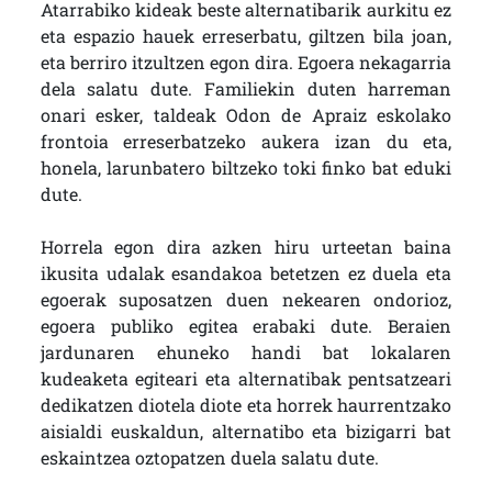
Atarrabiko kideak beste alternatibarik aurkitu ez
eta espazio hauek erreserbatu, giltzen bila joan,
eta berriro itzultzen egon dira. Egoera nekagarria
dela salatu dute. Familiekin duten harreman
onari esker, taldeak Odon de Apraiz eskolako
frontoia erreserbatzeko aukera izan du eta,
honela, larunbatero biltzeko toki finko bat eduki
dute.
Horrela egon dira azken hiru urteetan baina
ikusita udalak esandakoa betetzen ez duela eta
egoerak suposatzen duen nekearen ondorioz,
egoera publiko egitea erabaki dute. Beraien
jardunaren ehuneko handi bat lokalaren
kudeaketa egiteari eta alternatibak pentsatzeari
dedikatzen diotela diote eta horrek haurrentzako
aisialdi euskaldun, alternatibo eta bizigarri bat
eskaintzea oztopatzen duela salatu dute.