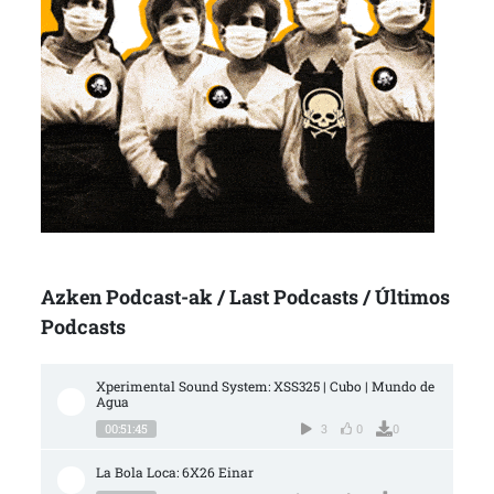
Azken Podcast-ak / Last Podcasts / Últimos
Podcasts
Xperimental Sound System: XSS325 | Cubo | Mundo de 
Agua
00:51:45
3
0
0
La Bola Loca: 6X26 Einar