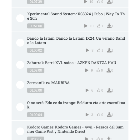
01:07:39
10
0
1
Xperimental Sound System: XSS324 | Cubo | Way To Th
e Sun
00:51:00
10
1
1
Dando la latam: Dando la Latam 1X24: Un verano Dand
o la Latam
01:00:02
8
1
1
Zaharrak Berri: XVI. saioa - AZKEN DANTZA HAU
01:08:00
9
0
0
Zeresanik ez: MAKRIBA!
01:02:00
6
0
1
O no será-Edo ez da izango: Beldurra eta arte eszenikoa
k
01:00:04
3
0
1
Kodoro Games: Kodoro Games - 4×41 - Resaca del Sum
mer Game Fest y Nintendo Direct
01:06:17
3
0
1