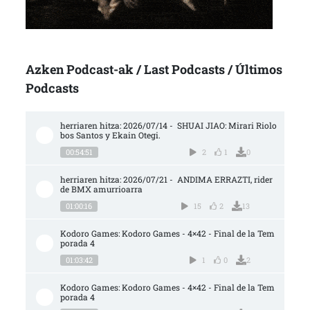
Azken Podcast-ak / Last Podcasts / Últimos
Podcasts
herriaren hitza: 2026/07/14 -  SHUAI JIAO: Mirari Riolo
bos Santos y Ekain Otegi.
00:54:51
2
1
0
herriaren hitza: 2026/07/21 -  ANDIMA ERRAZTI, rider 
de BMX amurrioarra
01:00:16
15
2
13
Kodoro Games: Kodoro Games - 4×42 - Final de la Tem
porada 4
01:03:42
1
0
2
Kodoro Games: Kodoro Games - 4×42 - Final de la Tem
porada 4