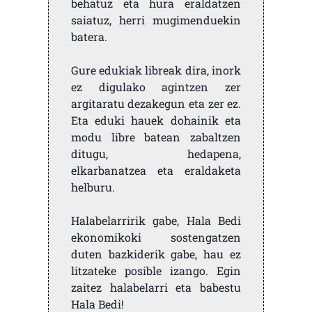
behatuz eta hura eraldatzen
saiatuz, herri mugimenduekin
batera.
Gure edukiak libreak dira, inork
ez digulako agintzen zer
argitaratu dezakegun eta zer ez.
Eta eduki hauek dohainik eta
modu libre batean zabaltzen
ditugu, hedapena,
elkarbanatzea eta eraldaketa
helburu.
Halabelarririk gabe, Hala Bedi
ekonomikoki sostengatzen
duten bazkiderik gabe, hau ez
litzateke posible izango. Egin
zaitez halabelarri eta babestu
Hala Bedi!