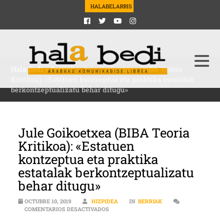
HALABELARRIS
Hala Bedi
>
Berriak
>
Jule Goikoetxea (BIBA Teoria
Kritikoa): «Estatuen kontzeptua eta praktika estatalak
berkontzeptualizatu behar ditugu»
Jule Goikoetxea (BIBA Teoria
Kritikoa): «Estatuen
kontzeptua eta praktika
estatalak berkontzeptualizatu
behar ditugu»
OCTUBRE 10, 2019
HIZPIDEA
IN
BERRIAK
EN JULE GOIKOETXEA (BIBA TEORIA KR
COMENTARIOS DESACTIVADOS