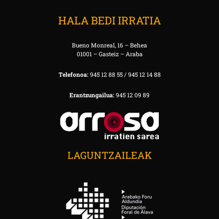
HALA BEDI IRRATIA
Bueno Monreal, 16 – Behea
01001 – Gasteiz – Araba
Telefonoa:
945 12 88 55 / 945 12 14 88
Erantzungailua:
945 12 09 89
LAGUNTZAILEAK