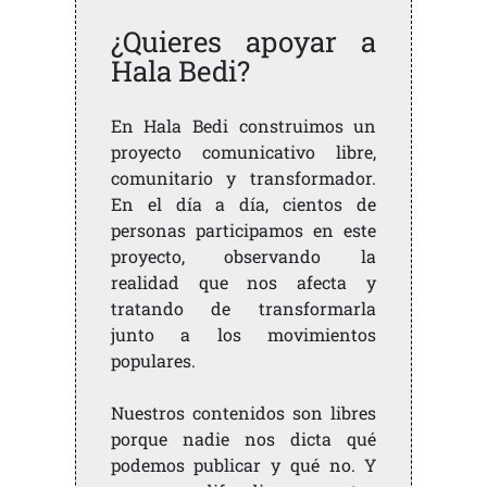
¿Quieres apoyar a
Hala Bedi?
En Hala Bedi construimos un
proyecto comunicativo libre,
comunitario y transformador.
En el día a día, cientos de
personas participamos en este
proyecto, observando la
realidad que nos afecta y
tratando de transformarla
junto a los movimientos
populares.
Nuestros contenidos son libres
porque nadie nos dicta qué
podemos publicar y qué no. Y