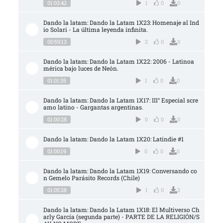
01:03:42
1
0
0
Dando la latam: Dando la Latam 1X23: Homenaje al Ind
io Solari - La última leyenda infinita.
00:59:13
2
0
0
Dando la latam: Dando la Latam 1X22: 2006 - Latinoa
mérica bajo luces de Neón.
01:01:35
1
0
0
Dando la latam: Dando la Latam 1X17: III° Especial scre
amo latino - Gargantas argentinas.
01:00:28
0
0
0
Dando la latam: Dando la Latam 1X20: Latindie #1
01:00:19
0
0
0
Dando la latam: Dando la Latam 1X19: Conversando co
n Gemelo Parásito Records (Chile)
01:05:28
1
0
3
Dando la latam: Dando la Latam 1X18: El Multiverso Ch
arly García (segunda parte) - PARTE DE LA RELIGIÓN/S