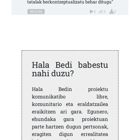
tatalak berkontzeptualizatu behar ditugu"
00:12:36
6
0
0
Hala Bedi babestu
nahi duzu?
Hala Bedin proiektu
komunikatibo libre,
komunitario eta eraldatzailea
eraikitzen ari gara. Egunero,
ehundaka gara proiektuan
parte hartzen dugun pertsonak,
eragiten digun errealitatea