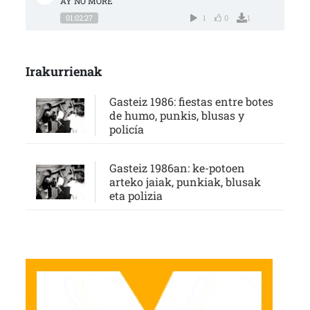
AY NO MORE
01:02:27
1
0
1
Irakurrienak
Gasteiz 1986: fiestas entre botes
de humo, punkis, blusas y
policía
Gasteiz 1986an: ke-potoen
arteko jaiak, punkiak, blusak
eta polizia