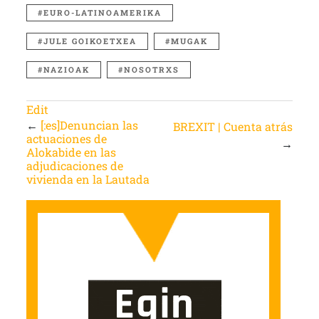
EURO-LATINOAMERIKA
JULE GOIKOETXEA
MUGAK
NAZIOAK
NOSOTRXS
Edit
←
[:es]Denuncian las
BREXIT | Cuenta atrás
actuaciones de
→
Alokabide en las
adjudicaciones de
vivienda en la Lautada