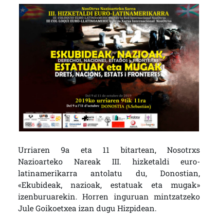
Urriaren 9a eta 11 bitartean, Nosotrxs
Nazioarteko Nareak III. hizketaldi euro-
latinamerikarra antolatu du, Donostian,
«Ekubideak, nazioak, estatuak eta mugak»
izenburuarekin. Horren inguruan mintzatzeko
Jule Goikoetxea izan dugu Hizpidean.