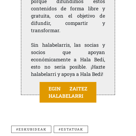
porque difundimos estos
contenidos de forma libre y
gratuita, con el objetivo de
difundir, compartir y
transformar.
Sin halabelarris, las socias y
socios que apoyan
económicamente a Hala Bedi,
esto no sería posible. ¡Hazte
halabelarri y apoya a Hala Bedi!
EGIN ZAITEZ
HALABELARRI
ESKUBIDEAK
ESTATUAK