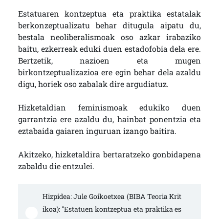
Estatuaren kontzeptua eta praktika estatalak
berkonzeptualizatu behar ditugula aipatu du,
bestala neoliberalismoak oso azkar irabaziko
baitu, ezkerreak eduki duen estadofobia dela ere.
Bertzetik, nazioen eta mugen
birkontzeptualizazioa ere egin behar dela azaldu
digu, horiek oso zabalak dire argudiatuz.
Hizketaldian feminismoak edukiko duen
garrantzia ere azaldu du, hainbat ponentzia eta
eztabaida gaiaren inguruan izango baitira.
Akitzeko, hizketaldira bertaratzeko gonbidapena
zabaldu die entzulei.
Hizpidea: Jule Goikoetxea (BIBA Teoria Krit
ikoa): "Estatuen kontzeptua eta praktika es