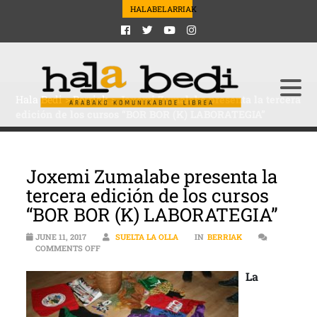
HALABELARRIAK
Hala Bedi
>
Berriak
>
Joxemi Zumalabe presenta la tercera
edición de los cursos “BOR BOR (K) LABORATEGIA”
Joxemi Zumalabe presenta la
tercera edición de los cursos
“BOR BOR (K) LABORATEGIA”
JUNE 11, 2017
SUELTA LA OLLA
IN
BERRIAK
ON JOXEMI ZUMALABE PRESENTA LA TERCERA EDICIÓN 
COMMENTS OFF
La