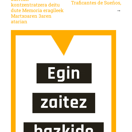
Traficantes de Sueños,
kontzentratzera deitu
→
dute Memoria eragileek
Martxoaren 3aren
atarian