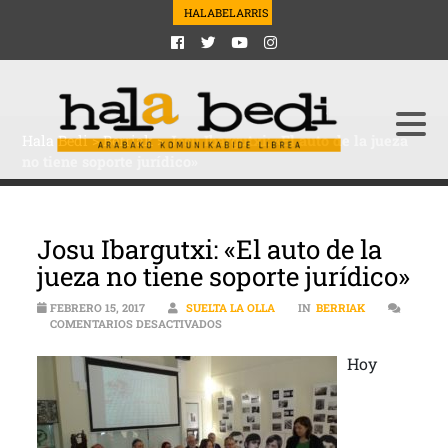
HALABELARRIS
Hala Bedi
>
Berriak
>
Josu Ibargutxi: «El auto de la jueza
no tiene soporte jurídico»
Josu Ibargutxi: «El auto de la
jueza no tiene soporte jurídico»
FEBRERO 15, 2017
SUELTA LA OLLA
IN
BERRIAK
EN JOSU IBARGUTXI: «EL AUTO DE LA JU
COMENTARIOS DESACTIVADOS
Hoy