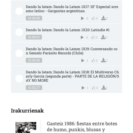
Dando la latam: Dando la Latam 1X17: III° Especial scre
amo latino - Gargantas argentinas.
01:00:28
0
0
0
Dando la latam: Dando la Latam 1X20: Latindie #1
01:00:19
0
0
0
Dando la latam: Dando la Latam 1X19: Conversando co
n Gemelo Parásito Records (Chile)
01:05:28
1
0
3
Dando la latam: Dando la Latam 1X18: El Multiverso Ch
arly García (segunda parte) - PARTE DE LA RELIGIÓN/S
AY NO MORE
01:02:27
1
0
1
Irakurrienak
Gasteiz 1986: fiestas entre botes
de humo, punkis, blusas y