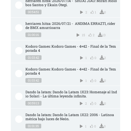
herriaren hitza: 2026/07/14 -  SHUAI JIAO: Mirari Riolo
bos Santos y Ekain Otegi.
00:54:51
2
1
0
herriaren hitza: 2026/07/21 -  ANDIMA ERRAZTI, rider 
de BMX amurrioarra
01:00:16
15
2
13
Kodoro Games: Kodoro Games - 4×42 - Final de la Tem
porada 4
01:03:42
1
0
2
Kodoro Games: Kodoro Games - 4×42 - Final de la Tem
porada 4
01:03:42
1
0
0
Dando la latam: Dando la Latam 1X23: Homenaje al Ind
io Solari - La última leyenda infinita.
00:59:13
2
0
0
Dando la latam: Dando la Latam 1X22: 2006 - Latinoa
mérica bajo luces de Neón.
01:01:35
1
0
0