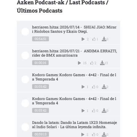
Azken Podcast-ak / Last Podcasts /
Últimos Podcasts
herriaren hitza: 2026/07/14 -  SHUAI JIAO: Mirar
i Riolobos Santos y Ekain Otegi.
00:54:51
2
1
0
herriaren hitza: 2026/07/21 -  ANDIMA ERRAZTI, 
rider de BMX amurrioarra
01:00:16
15
2
13
Kodoro Games: Kodoro Games - 4×42 - Final de l
a Temporada 4
01:03:42
1
0
2
Kodoro Games: Kodoro Games - 4×42 - Final de l
a Temporada 4
01:03:42
1
0
0
Dando la latam: Dando la Latam 1X23: Homenaje 
al Indio Solari - La última leyenda infinita.
00:59:13
2
0
0