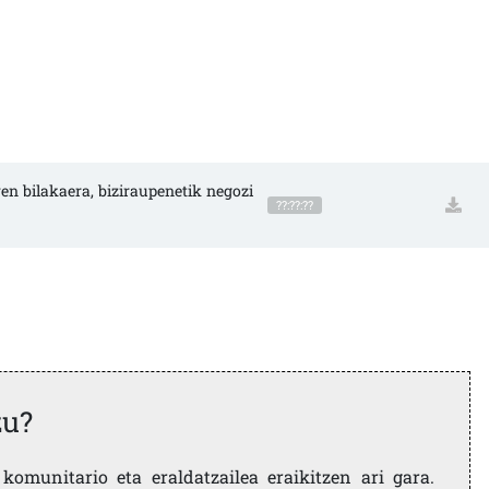
en bilakaera, biziraupenetik negozi
??:??:??
zu?
komunitario eta eraldatzailea eraikitzen ari gara.