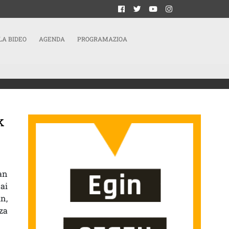
LA BIDEO
AGENDA
PROGRAMAZIOA
k
AERA, BIZIRAUPENETIK NEGOZIORA»
an
ai
n,
za