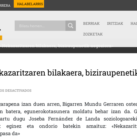
HALABELARRIS
RRERA
BERRIAK
IRITZIAK
HA
ZOZKETAK
«Nekazaritzaren bilakaera, biziraupenetik negoziora»
azaritzaren bilakaera, biziraupeneti
EN JOSEBA FERNÁNDEZ DE LANDA: «NEKAZARITZAREN BILAK
OS DESACTIVADOS
garapena izan duen arren, Bigarren Mundu Gerraren oste
kin batera, egunerokotasunera moldatu behar izan da. G
rtu dugu Joseba Fernández de Landa soziologoareki
at eginez eta ondorio batekin amaituz: «Nekazarit
 pasa da»