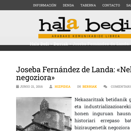
INFORMACIÓN
DENDA
TABERNA
CONTACTO
SA
Hala Bedi
>
Berriak
>
Joseba Fernández de Landa: 
Joseba Fernández de Landa: «Nek
negoziora»
JUNIO 21, 2016
HIZPIDEA
IN
BERRIAK
COMENTARI
Nekazaritzak betidanik 
eta industrializazioare
honen inguruan hausna
historiari errepaso b
biziraupenetik negoziora