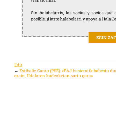
transformar.
Sin halabelarris, las socias y socios qu
posible. ¡Hazte halabelarri y apoya a Hala B
EGIN ZA
Edit
←
Estíbaliz Canto (PSE): «EAJ hasieratik babestu du
orain, Udalaren kudeaketan sartu gara»