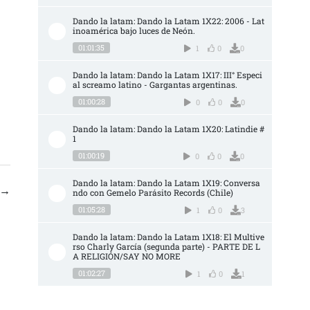
Dando la latam: Dando la Latam 1X22: 2006 - Lat
inoamérica bajo luces de Neón.
01:01:35
1
0
0
Dando la latam: Dando la Latam 1X17: III° Especi
al screamo latino - Gargantas argentinas.
01:00:28
0
0
0
Dando la latam: Dando la Latam 1X20: Latindie #
1
01:00:19
0
0
0
Dando la latam: Dando la Latam 1X19: Conversa
→
ndo con Gemelo Parásito Records (Chile)
01:05:28
1
0
3
Dando la latam: Dando la Latam 1X18: El Multive
rso Charly García (segunda parte) - PARTE DE L
A RELIGIÓN/SAY NO MORE
01:02:27
1
0
1