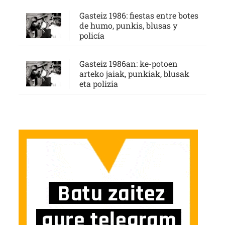
Gasteiz 1986: fiestas entre botes
de humo, punkis, blusas y
policía
Gasteiz 1986an: ke-potoen
arteko jaiak, punkiak, blusak
eta polizia