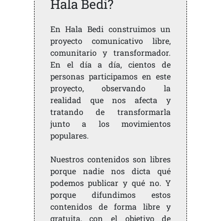
Hala Bedi?
En Hala Bedi construimos un
proyecto comunicativo libre,
comunitario y transformador.
En el día a día, cientos de
personas participamos en este
proyecto, observando la
realidad que nos afecta y
tratando de transformarla
junto a los movimientos
populares.
Nuestros contenidos son libres
porque nadie nos dicta qué
podemos publicar y qué no. Y
porque difundimos estos
contenidos de forma libre y
gratuita, con el objetivo de