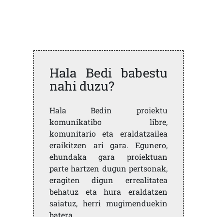
Hala Bedi babestu
nahi duzu?
Hala Bedin proiektu
komunikatibo libre,
komunitario eta eraldatzailea
eraikitzen ari gara. Egunero,
ehundaka gara proiektuan
parte hartzen dugun pertsonak,
eragiten digun errealitatea
behatuz eta hura eraldatzen
saiatuz, herri mugimenduekin
batera.