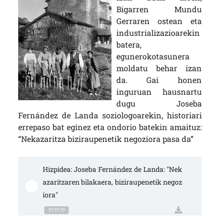
Bigarren Mundu
Gerraren ostean eta
industrializazioarekin
batera,
egunerokotasunera
moldatu behar izan
da. Gai honen
inguruan hausnartu
dugu Joseba
Fernández de Landa soziologoarekin, historiari
errepaso bat eginez eta ondorio batekin amaituz:
“Nekazaritza biziraupenetik negoziora pasa da”
Hizpidea: Joseba Fernández de Landa: "Nek
azaritzaren bilakaera, biziraupenetik negoz
iora"
??:??:??