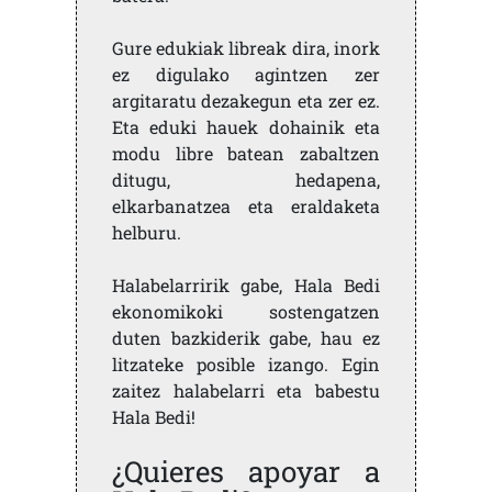
Gure edukiak libreak dira, inork
ez digulako agintzen zer
argitaratu dezakegun eta zer ez.
Eta eduki hauek dohainik eta
modu libre batean zabaltzen
ditugu, hedapena,
elkarbanatzea eta eraldaketa
helburu.
Halabelarririk gabe, Hala Bedi
ekonomikoki sostengatzen
duten bazkiderik gabe, hau ez
litzateke posible izango. Egin
zaitez halabelarri eta babestu
Hala Bedi!
¿Quieres apoyar a