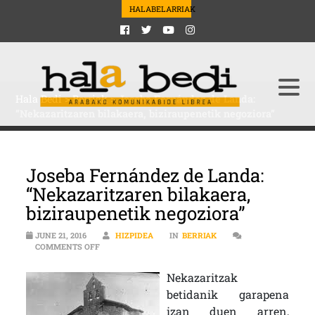
HALABELARRIAK
Hala Bedi
>
Berriak
>
Joseba Fernández de Landa:
“Nekazaritzaren bilakaera, biziraupenetik negoziora”
Joseba Fernández de Landa:
“Nekazaritzaren bilakaera,
biziraupenetik negoziora”
JUNE 21, 2016
HIZPIDEA
IN
BERRIAK
ON JOSEBA FERNÁNDEZ DE LANDA: “NEKAZARITZAREN
COMMENTS OFF
Nekazaritzak
betidanik garapena
izan duen arren,