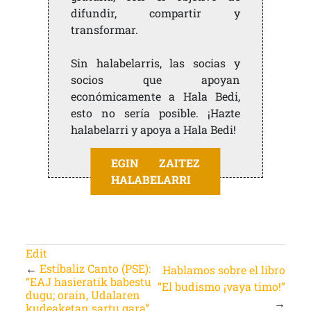
difundir, compartir y
transformar.
Sin halabelarris, las socias y
socios que apoyan
económicamente a Hala Bedi,
esto no sería posible. ¡Hazte
halabelarri y apoya a Hala Bedi!
EGIN ZAITEZ
HALABELARRI
Edit
←
Estíbaliz Canto (PSE):
Hablamos sobre el libro
“EAJ hasieratik babestu
“El budismo ¡vaya timo!”
dugu; orain, Udalaren
→
kudeaketan sartu gara”