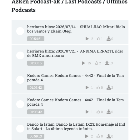
Azken Podcast-ak / Last Podcasts / Últimos
Podcasts
herriaren hitza: 2026/07/14 -  SHUAI JIAO: Mirari Riolo
bos Santos y Ekain Otegi.
00:54:51
2
1
0
herriaren hitza: 2026/07/21 -  ANDIMA ERRAZTI, rider 
de BMX amurrioarra
01:00:16
15
2
13
Kodoro Games: Kodoro Games - 4×42 - Final de la Tem
porada 4
01:03:42
1
0
2
Kodoro Games: Kodoro Games - 4×42 - Final de la Tem
porada 4
01:03:42
1
0
0
Dando la latam: Dando la Latam 1X23: Homenaje al Ind
io Solari - La última leyenda infinita.
00:59:13
2
0
0