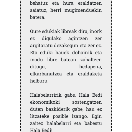
behatuz eta hura eraldatzen
saiatuz, herri mugimenduekin
batera.
Gure edukiak libreak dira, inork
ez digulako agintzen zer
argitaratu dezakegun eta zer ez.
Eta eduki hauek dohainik eta
modu libre batean zabaltzen
ditugu, hedapena,
elkarbanatzea eta eraldaketa
helburu.
Halabelarririk gabe, Hala Bedi
ekonomikoki sostengatzen
duten bazkiderik gabe, hau ez
litzateke posible izango. Egin
zaitez halabelarri eta babestu
Hala Bedi!