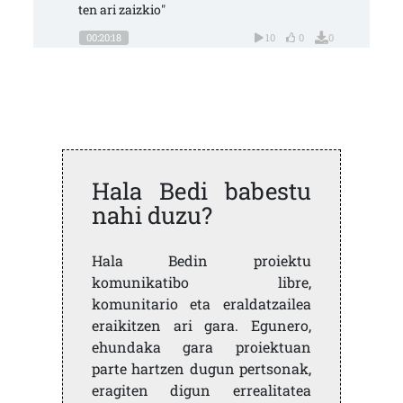
ten ari zaizkio"
00:20:18
10
0
0
Hala Bedi babestu
nahi duzu?
Hala Bedin proiektu
komunikatibo libre,
komunitario eta eraldatzailea
eraikitzen ari gara. Egunero,
ehundaka gara proiektuan
parte hartzen dugun pertsonak,
eragiten digun errealitatea