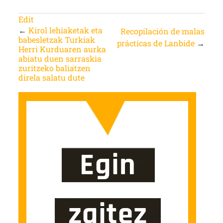
Edit
←
Kirol lehiaketak eta
Recopilación de malas
babesletzak Turkiak
prácticas de Lanbide
→
Herri Kurduaren aurka
abiatu duen sarraskia
zuritzeko baliatzen
direla salatu dute