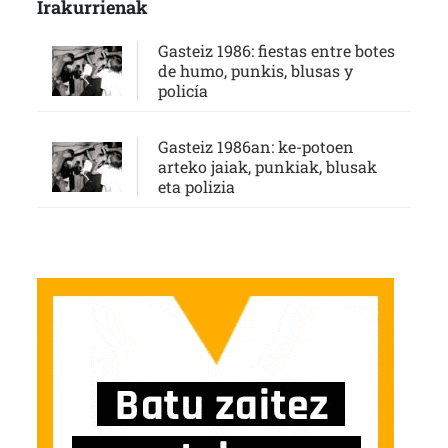
Irakurrienak
Gasteiz 1986: fiestas entre botes
de humo, punkis, blusas y
policía
Gasteiz 1986an: ke-potoen
arteko jaiak, punkiak, blusak
eta polizia