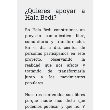
¿Quieres apoyar a
Hala Bedi?
En Hala Bedi construimos un
proyecto comunicativo libre,
comunitario y transformador.
En el día a día, cientos de
personas participamos en este
proyecto, observando la
realidad que nos afecta y
tratando de transformarla
junto a los movimientos
populares.
Nuestros contenidos son libres
porque nadie nos dicta qué
podemos publicar y qué no. Y