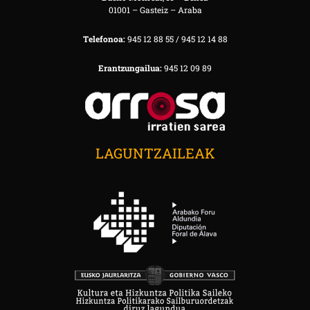
01001 – Gasteiz – Araba
Telefonoa:
945 12 88 55 / 945 12 14 88
Erantzungailua:
945 12 09 89
LAGUNTZAILEAK