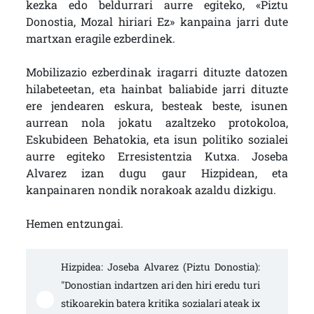
kezka edo beldurrari aurre egiteko, «Piztu
Donostia, Mozal hiriari Ez» kanpaina jarri dute
martxan eragile ezberdinek.
Mobilizazio ezberdinak iragarri dituzte datozen
hilabeteetan, eta hainbat baliabide jarri dituzte
ere jendearen eskura, besteak beste, isunen
aurrean nola jokatu azaltzeko protokoloa,
Eskubideen Behatokia, eta isun politiko sozialei
aurre egiteko Erresistentzia Kutxa. Joseba
Alvarez izan dugu gaur Hizpidean, eta
kanpainaren nondik norakoak azaldu dizkigu.
Hemen entzungai.
Hizpidea: Joseba Alvarez (Piztu Donostia): 
"Donostian indartzen ari den hiri eredu turi
stikoarekin batera kritika sozialari ateak ix