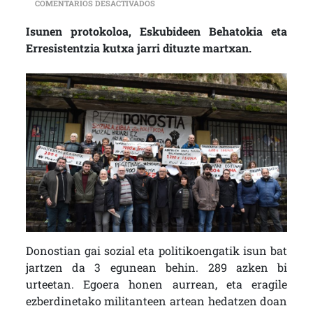
EN JOSEBA ALVAREZ (PIZTU DONOSTIA):
COMENTARIOS DESACTIVADOS
Isunen protokoloa, Eskubideen Behatokia eta
Erresistentzia kutxa jarri dituzte martxan.
Donostian gai sozial eta politikoengatik isun bat
jartzen da 3 egunean behin. 289 azken bi
urteetan. Egoera honen aurrean, eta eragile
ezberdinetako militanteen artean hedatzen doan