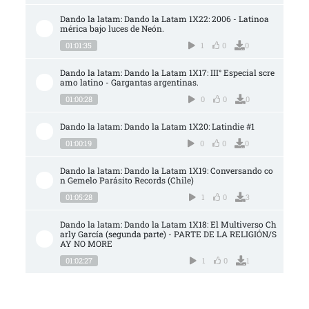
Dando la latam: Dando la Latam 1X22: 2006 - Latinoa
mérica bajo luces de Neón.
01:01:35
1
0
0
Dando la latam: Dando la Latam 1X17: III° Especial scre
amo latino - Gargantas argentinas.
01:00:28
0
0
0
Dando la latam: Dando la Latam 1X20: Latindie #1
01:00:19
0
0
0
Dando la latam: Dando la Latam 1X19: Conversando co
n Gemelo Parásito Records (Chile)
01:05:28
1
0
3
Dando la latam: Dando la Latam 1X18: El Multiverso Ch
arly García (segunda parte) - PARTE DE LA RELIGIÓN/S
AY NO MORE
01:02:27
1
0
1