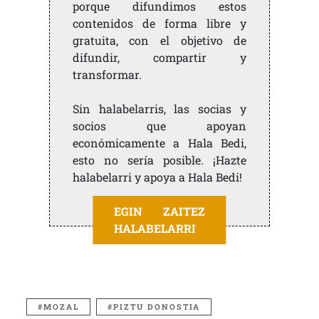
porque difundimos estos
contenidos de forma libre y
gratuita, con el objetivo de
difundir, compartir y
transformar.
Sin halabelarris, las socias y
socios que apoyan
económicamente a Hala Bedi,
esto no sería posible. ¡Hazte
halabelarri y apoya a Hala Bedi!
EGIN ZAITEZ
HALABELARRI
MOZAL
PIZTU DONOSTIA