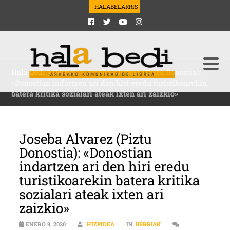
HALABELARRIS
Hala Bedi
>
Berriak
>
Joseba Alvarez (Piztu Donostia):
«Donostian indartzen ari den hiri eredu turistikoarekin
batera kritika sozialari ateak ixten ari zaizkio»
Joseba Alvarez (Piztu
Donostia): «Donostian
indartzen ari den hiri eredu
turistikoarekin batera kritika
sozialari ateak ixten ari
zaizkio»
ENERO 9, 2020
HIZPIDEA
IN
BERRIAK