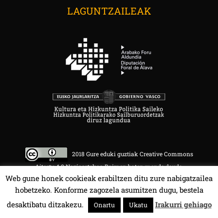
LAGUNTZAILEAK
2018 Gure eduki guztiak Creative Commons
Aitortu 4.0 Nazioartekoa Baimen baten mende daude.
Web gune honek cookieak erabiltzen ditu zure nabigatzailea
hobetzeko. Konforme zagozela asumitzen dugu, bestela
desaktibatu ditzakezu.
Irakurri gehiago
Onartu
Ukatu
HALA BEDI BAT 107.4 MHz.