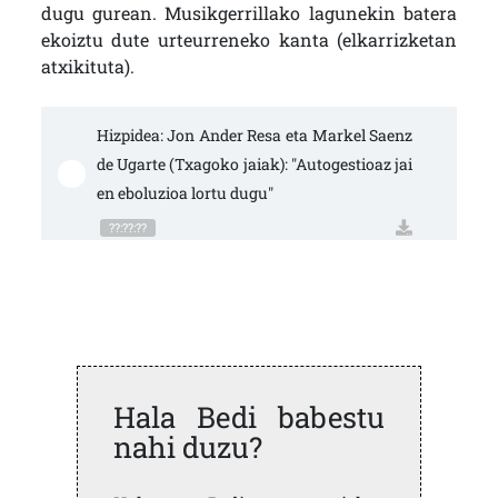
dugu gurean. Musikgerrillako lagunekin batera
ekoiztu dute urteurreneko kanta (elkarrizketan
atxikituta).
Hizpidea: Jon Ander Resa eta Markel Saenz 
de Ugarte (Txagoko jaiak): "Autogestioaz jai
en eboluzioa lortu dugu"
??:??:??
Hala Bedi babestu
nahi duzu?