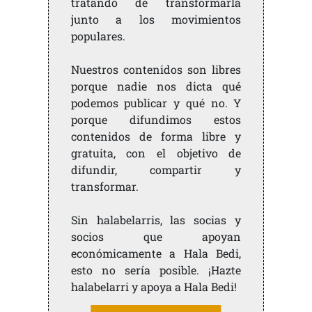
tratando de transformarla
junto a los movimientos
populares.
Nuestros contenidos son libres
porque nadie nos dicta qué
podemos publicar y qué no. Y
porque difundimos estos
contenidos de forma libre y
gratuita, con el objetivo de
difundir, compartir y
transformar.
Sin halabelarris, las socias y
socios que apoyan
económicamente a Hala Bedi,
esto no sería posible. ¡Hazte
halabelarri y apoya a Hala Bedi!