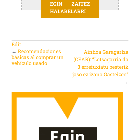
EGIN ZAITEZ
HALABELARRI
Edit
←
Recomendaciones
Ainhoa Garagarlza
básicas al comprar un
(CEAR): “Lotsagarria da
vehículo usado
3 errefuxiatu besterik
jaso ez izana Gasteizen”
→