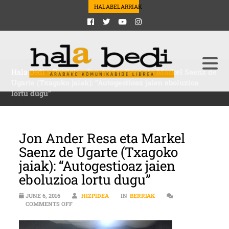
HALABELARRIAK
Hala Bedi
>
Berriak
>
Jon Ander Resa eta Markel Saenz de
Ugarte (Txagoko jaiak): “Autogestioaz jaien eboluzioa
lortu dugu”
Jon Ander Resa eta Markel
Saenz de Ugarte (Txagoko
jaiak): “Autogestioaz jaien
eboluzioa lortu dugu”
JUNE 6, 2016
HIZPIDEA
IN
BERRIAK
ON JON ANDER RESA ETA MARKEL SAENZ DE UGARTE (
COMMENTS OFF