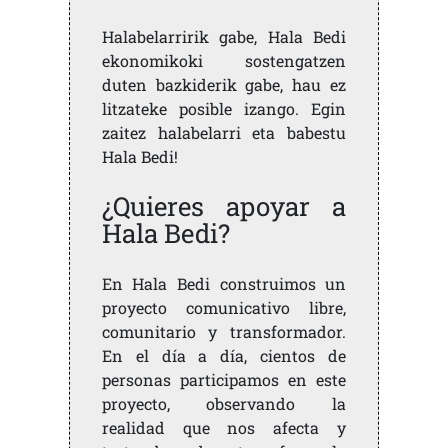
Halabelarririk gabe, Hala Bedi
ekonomikoki sostengatzen
duten bazkiderik gabe, hau ez
litzateke posible izango. Egin
zaitez halabelarri eta babestu
Hala Bedi!
¿Quieres apoyar a
Hala Bedi?
En Hala Bedi construimos un
proyecto comunicativo libre,
comunitario y transformador.
En el día a día, cientos de
personas participamos en este
proyecto, observando la
realidad que nos afecta y