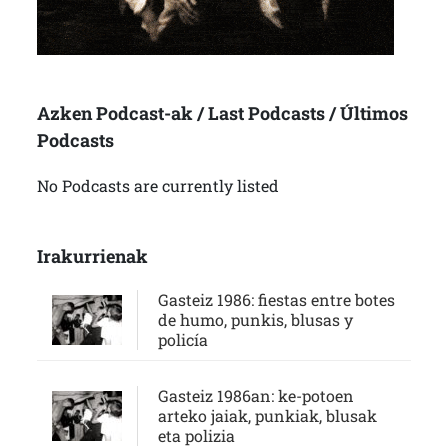
Azken Podcast-ak / Last Podcasts / Últimos
Podcasts
No Podcasts are currently listed
Irakurrienak
Gasteiz 1986: fiestas entre botes
de humo, punkis, blusas y
policía
Gasteiz 1986an: ke-potoen
arteko jaiak, punkiak, blusak
eta polizia