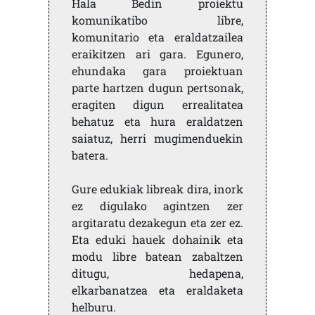
Hala Bedin proiektu
komunikatibo libre,
komunitario eta eraldatzailea
eraikitzen ari gara. Egunero,
ehundaka gara proiektuan
parte hartzen dugun pertsonak,
eragiten digun errealitatea
behatuz eta hura eraldatzen
saiatuz, herri mugimenduekin
batera.
Gure edukiak libreak dira, inork
ez digulako agintzen zer
argitaratu dezakegun eta zer ez.
Eta eduki hauek dohainik eta
modu libre batean zabaltzen
ditugu, hedapena,
elkarbanatzea eta eraldaketa
helburu.