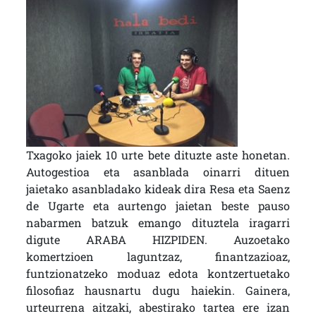
Txagoko jaiek 10 urte bete dituzte aste honetan.
Autogestioa eta asanblada oinarri dituen
jaietako asanbladako kideak dira Resa eta Saenz
de Ugarte eta aurtengo jaietan beste pauso
nabarmen batzuk emango dituztela iragarri
digute ARABA HIZPIDEN. Auzoetako
komertzioen laguntzaz, finantzazioaz,
funtzionatzeko moduaz edota kontzertuetako
filosofiaz hausnartu dugu haiekin. Gainera,
urteurrena aitzaki, abestirako tartea ere izan