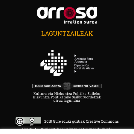
LAGUNTZAILEAK
2018 Gure eduki guztiak Creative Commons
Aitortu 4.0 Nazioartekoa Baimen baten mende daude.