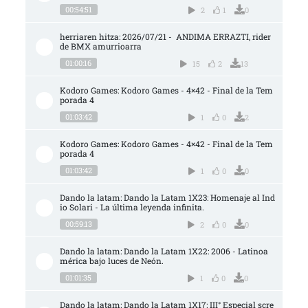
00:54:51
2
1
0
herriaren hitza: 2026/07/21 -  ANDIMA ERRAZTI, rider 
de BMX amurrioarra
01:00:16
15
2
13
Kodoro Games: Kodoro Games - 4×42 - Final de la Tem
porada 4
01:03:42
1
0
2
Kodoro Games: Kodoro Games - 4×42 - Final de la Tem
porada 4
01:03:42
1
0
0
Dando la latam: Dando la Latam 1X23: Homenaje al Ind
io Solari - La última leyenda infinita.
00:59:13
2
0
0
Dando la latam: Dando la Latam 1X22: 2006 - Latinoa
mérica bajo luces de Neón.
01:01:35
1
0
0
Dando la latam: Dando la Latam 1X17: III° Especial scre