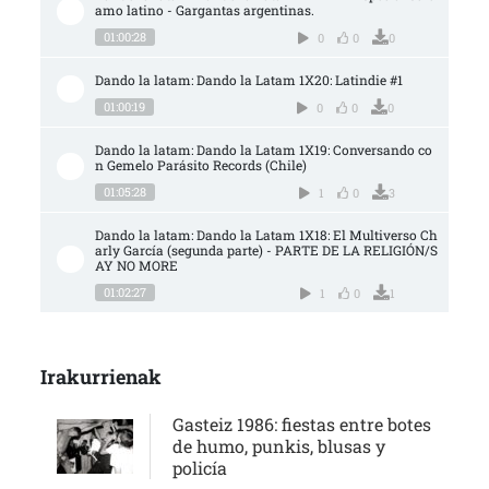
amo latino - Gargantas argentinas.
01:00:28
0
0
0
Dando la latam: Dando la Latam 1X20: Latindie #1
01:00:19
0
0
0
Dando la latam: Dando la Latam 1X19: Conversando co
n Gemelo Parásito Records (Chile)
01:05:28
1
0
3
Dando la latam: Dando la Latam 1X18: El Multiverso Ch
arly García (segunda parte) - PARTE DE LA RELIGIÓN/S
AY NO MORE
01:02:27
1
0
1
Irakurrienak
Gasteiz 1986: fiestas entre botes
de humo, punkis, blusas y
policía