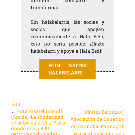
difundir, compartir y
transformar.
Sin halabelarris, las socias y
socios que apoyan
económicamente a Hala Bedi,
esto no sería posible. ¡Hazte
halabelarri y apoya a Hala Bedi!
EGIN ZAITEZ
HALABELARRI
Edit
←
Patxi Gaztelumendi
Martín Barriuso.(
(Grecia)»La solidaridad
Asociación de Usuarios
se palpa en el City Plaza,
de Cannabis Pannagh):
donde viven 400
«La sentencia que nos
personas refugiadas»