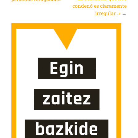
condenó es claramente
irregular .»
→