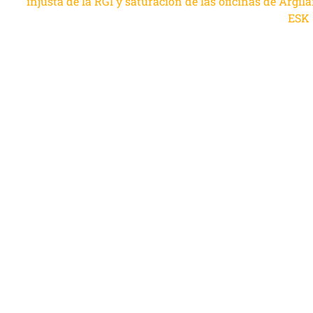
injusta de la RGI y saturación de las oficinas de Argil
ESK