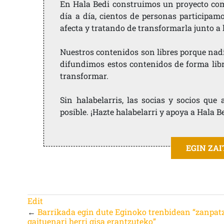
En Hala Bedi construimos un proyecto comu
día a día, cientos de personas participam
afecta y tratando de transformarla junto a
Nuestros contenidos son libres porque nad
difundimos estos contenidos de forma libre
transformar.
Sin halabelarris, las socias y socios qu
posible. ¡Hazte halabelarri y apoya a Hala B
EGIN ZA
Edit
←
Barrikada egin dute Eginoko trenbidean “zanpat
gaituenari herri gisa erantzuteko”