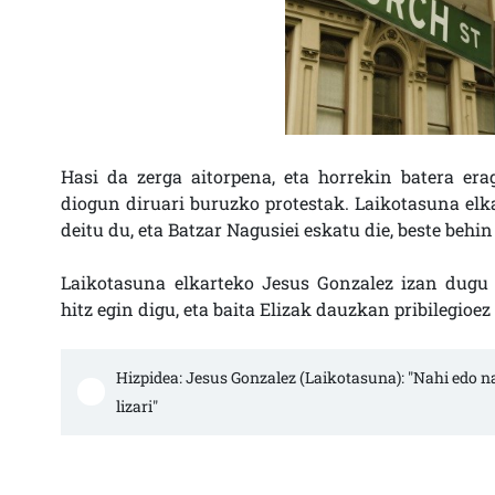
Hasi da zerga aitorpena, eta horrekin batera era
diogun diruari buruzko protestak. Laikotasuna elka
deitu du, eta Batzar Nagusiei eskatu die, beste behi
Laikotasuna elkarteko Jesus Gonzalez izan dugu
hitz egin digu, eta baita Elizak dauzkan pribilegioe
Hizpidea: Jesus Gonzalez (Laikotasuna): "Nahi edo n
lizari"