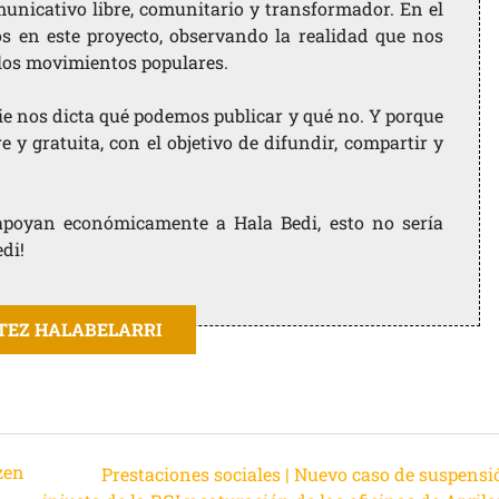
nicativo libre, comunitario y transformador. En el
os en este proyecto, observando la realidad que nos
 los movimientos populares.
ie nos dicta qué podemos publicar y qué no. Y porque
 y gratuita, con el objetivo de difundir, compartir y
e apoyan económicamente a Hala Bedi, esto no sería
edi!
ITEZ HALABELARRI
zen
Prestaciones sociales | Nuevo caso de suspensi