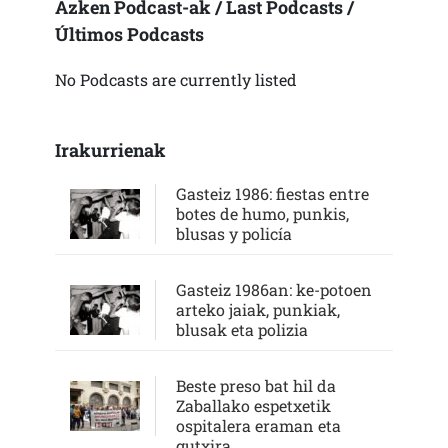
Azken Podcast-ak / Last Podcasts /
Últimos Podcasts
No Podcasts are currently listed
Irakurrienak
Gasteiz 1986: fiestas entre
botes de humo, punkis,
blusas y policía
Gasteiz 1986an: ke-potoen
arteko jaiak, punkiak,
blusak eta polizia
Beste preso bat hil da
Zaballako espetxetik
ospitalera eraman eta
gutxira