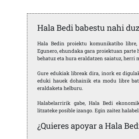
Hala Bedi babestu nahi du
Hala Bedin proiektu komunikatibo libre, 
Egunero, ehundaka gara proiektuan parte h
behatuz eta hura eraldatzen saiatuz, herr
Gure edukiak libreak dira, inork ez digula
eduki hauek dohainik eta modu libre bat
eraldaketa helburu.
Halabelarririk gabe, Hala Bedi ekonomi
litzateke posible izango. Egin zaitez halabe
¿Quieres apoyar a Hala Bed