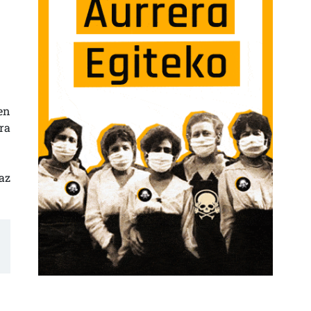
en
ra
az