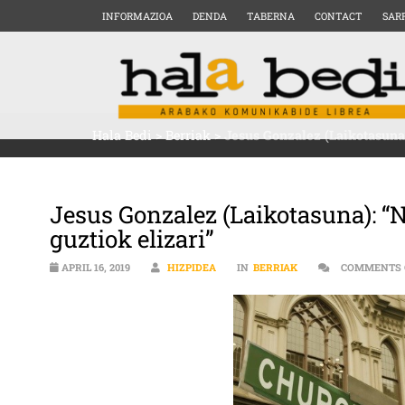
INFORMAZIOA
DENDA
TABERNA
CONTACT
SAR
Hala Bedi
>
Berriak
>
Jesus Gonzalez (Laikotasuna)
Jesus Gonzalez (Laikotasuna): “
guztiok elizari”
APRIL 16, 2019
HIZPIDEA
IN
BERRIAK
COMMENTS 