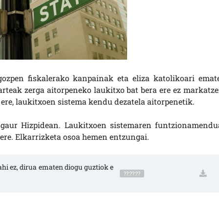
gozpen fiskalerako kanpainak eta eliza katolikoari emat
rteak zerga aitorpeneko laukitxo bat bera ere ez markatze
n ere, laukitxoen sistema kendu dezatela aitorpenetik.
 gaur Hizpidean. Laukitxoen sistemaren funtzionamendu
z ere. Elkarrizketa osoa hemen entzungai.
ahi ez, dirua ematen diogu guztiok e
??:??:??