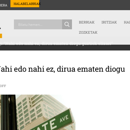
HALABELARRIAK
RERA
BERRIAK
IRITZIAK
HA
ZOZKETAK
: “Nahi edo nahi ez, dirua ematen diogu guztiok elizari”
Nahi edo nahi ez, dirua ematen diogu
ON JESUS GONZALEZ (LAIKOTASUNA): “NAHI EDO NAHI EZ, DIRUA EMATEN DI
OFF