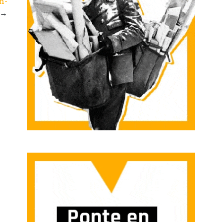
an-
→