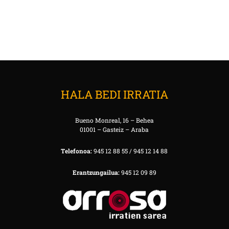
HALA BEDI IRRATIA
Bueno Monreal, 16 – Behea
01001 – Gasteiz – Araba
Telefonoa:
945 12 88 55 / 945 12 14 88
Erantzungailua:
945 12 09 89