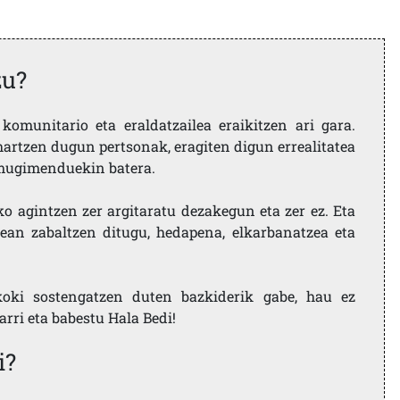
zu?
komunitario eta eraldatzailea eraikitzen ari gara.
artzen dugun pertsonak, eragiten digun errealitatea
i mugimenduekin batera.
ko agintzen zer argitaratu dezakegun eta zer ez. Eta
ean zabaltzen ditugu, hedapena, elkarbanatzea eta
koki sostengatzen duten bazkiderik gabe, hau ez
larri eta babestu Hala Bedi!
i?