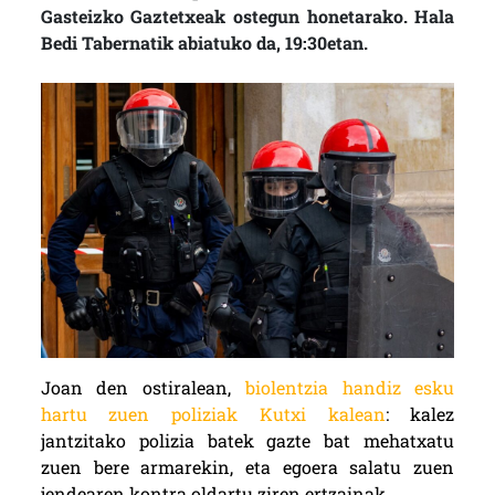
Gasteizko Gaztetxeak ostegun honetarako. Hala
Bedi Tabernatik abiatuko da, 19:30etan.
Joan den ostiralean,
biolentzia handiz esku
hartu zuen poliziak Kutxi kalean
: kalez
jantzitako polizia batek gazte bat mehatxatu
zuen bere armarekin, eta egoera salatu zuen
jendearen kontra oldartu ziren ertzainak.