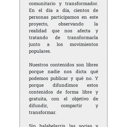
comunitario y transformador.
En el día a día, cientos de
personas participamos en este
proyecto, observando la
realidad que nos afecta y
tratando de transformarla
junto a los movimientos
populares.
Nuestros contenidos son libres
porque nadie nos dicta qué
podemos publicar y qué no. Y
porque difundimos estos
contenidos de forma libre y
gratuita, con el objetivo de
difundir, compartir y
transformar.
Sin halabelarris, las socias y