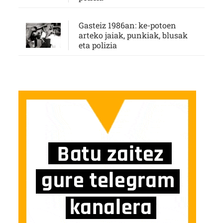
Gasteiz 1986an: ke-potoen
arteko jaiak, punkiak, blusak
eta polizia