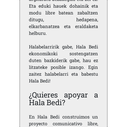
Eta eduki hauek dohainik eta
modu libre batean zabaltzen
ditugu, hedapena,
elkarbanatzea eta eraldaketa
helburu.
Halabelarririk gabe, Hala Bedi
ekonomikoki sostengatzen
duten bazkiderik gabe, hau ez
litzateke posible izango. Egin
zaitez halabelarri eta babestu
Hala Bedi!
¿Quieres apoyar a
Hala Bedi?
En Hala Bedi construimos un
proyecto comunicativo libre,