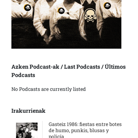
Azken Podcast-ak / Last Podcasts / Últimos
Podcasts
No Podcasts are currently listed
Irakurrienak
Gasteiz 1986: fiestas entre botes
de humo, punkis, blusas y
policía