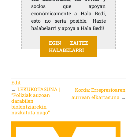
socios que apoyan
económicamente a Hala Bedi,
esto no sería posible. ¡Hazte
halabelarri y apoya a Hala Bedi!
EGIN ZAITEZ
HALABELARRI
Edit
←
LEKUKOTASUNA |
Korda: Errepresioaren
“Poliziak auzoan
aurrean elkartasuna
→
darabilen
biolentziarekin
nazkatuta nago”