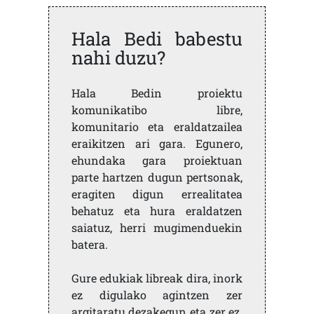
Hala Bedi babestu
nahi duzu?
Hala Bedin proiektu
komunikatibo libre,
komunitario eta eraldatzailea
eraikitzen ari gara. Egunero,
ehundaka gara proiektuan
parte hartzen dugun pertsonak,
eragiten digun errealitatea
behatuz eta hura eraldatzen
saiatuz, herri mugimenduekin
batera.
Gure edukiak libreak dira, inork
ez digulako agintzen zer
argitaratu dezakegun eta zer ez.