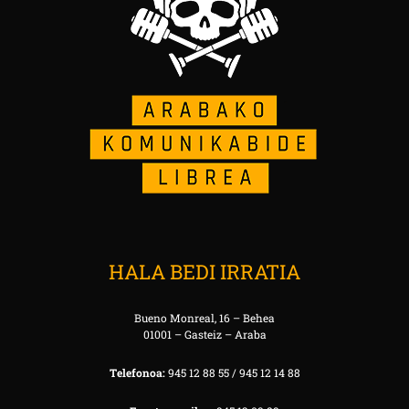
HALA BEDI IRRATIA
Bueno Monreal, 16 – Behea
01001 – Gasteiz – Araba
Telefonoa:
945 12 88 55 / 945 12 14 88