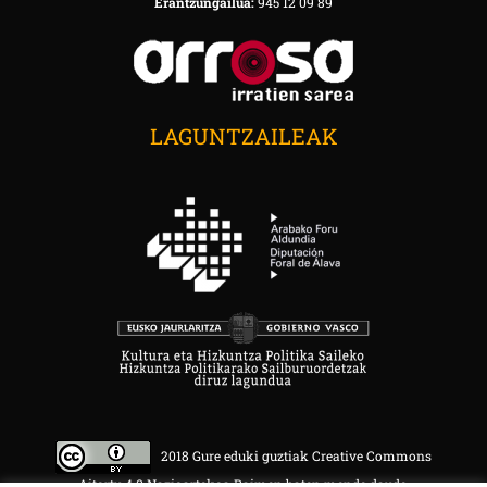
Erantzungailua:
945 12 09 89
LAGUNTZAILEAK
2018 Gure eduki guztiak Creative Commons
Aitortu 4.0 Nazioartekoa Baimen baten mende daude.