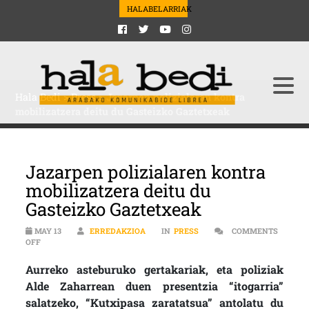
HALABELARRIAK
Hala Bedi
>
Press
>
Jazarpen polizialaren kontra
mobilizatzera deitu du Gasteizko Gaztetxeak
Jazarpen polizialaren kontra
mobilizatzera deitu du
Gasteizko Gaztetxeak
MAY 13
ERREDAKZIOA
IN
PRESS
COMMENTS
ON JAZARPEN POLIZIALAREN KONTRA MOBILIZATZERA DEITU DU GA
OFF
Aurreko asteburuko gertakariak, eta poliziak
Alde Zaharrean duen presentzia “itogarria”
salatzeko, “Kutxipasa zaratatsua” antolatu du