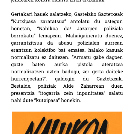
Gertakari hauek salatzeko, Gasteizko Gaztetxeak
“Kutxipasa zaratatsua” antolatu du ostegun
honetan, “Nahikoa da! Jazarpen poliziala
borrokatu” lemapean. Mahaigaineratu duenez,
garrantzitsua da abusu polizialen aurrean
erantzun kolektibo bat ematea, halako kasuak
normalizatu ez daitezen. “Armatu gabe dagoen
gazte baten aurka pistola ateratzea
normalizatzen uzten badugu, zer gerta daiteke
hurrengoetan?”, galdegin du Gaztetxeak.
Bestalde, poliziak Alde Zaharrean duen
presentzia “itogarria zein inpunitatea” salatu
nahi dute “kutxipasa” honekin.