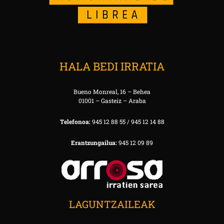
HALA BEDI IRRATIA
Bueno Monreal, 16 – Behea
01001 – Gasteiz – Araba
Telefonoa:
945 12 88 55 / 945 12 14 88
Erantzungailua:
945 12 09 89
LAGUNTZAILEAK