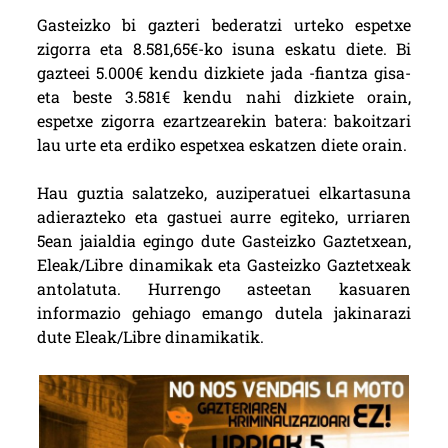
Gasteizko bi gazteri bederatzi urteko espetxe
zigorra eta 8.581,65€-ko isuna eskatu diete. Bi
gazteei 5.000€ kendu dizkiete jada -fiantza gisa-
eta beste 3.581€ kendu nahi dizkiete orain,
espetxe zigorra ezartzearekin batera: bakoitzari
lau urte eta erdiko espetxea eskatzen diete orain.
Hau guztia salatzeko, auziperatuei elkartasuna
adierazteko eta gastuei aurre egiteko, urriaren
5ean jaialdia egingo dute Gasteizko Gaztetxean,
Eleak/Libre dinamikak eta G
asteizko Gaztetxeak
antolatuta. Hurrengo asteetan kasuaren
informazio gehiago emango dutela jakinarazi
dute Eleak/Libre dinamikatik.