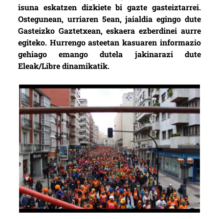
isuna eskatzen dizkiete bi gazte gasteiztarrei.
Ostegunean, urriaren 5ean, jaialdia egingo dute
Gasteizko Gaztetxean, eskaera ezberdinei aurre
egiteko. Hurrengo asteetan kasuaren informazio
gehiago emango dutela jakinarazi dute
Eleak/Libre dinamikatik.