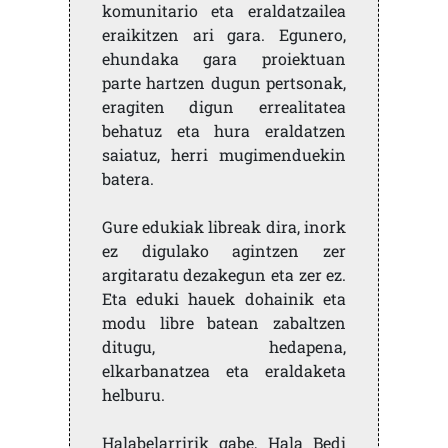
komunitario eta eraldatzailea
eraikitzen ari gara. Egunero,
ehundaka gara proiektuan
parte hartzen dugun pertsonak,
eragiten digun errealitatea
behatuz eta hura eraldatzen
saiatuz, herri mugimenduekin
batera.
Gure edukiak libreak dira, inork
ez digulako agintzen zer
argitaratu dezakegun eta zer ez.
Eta eduki hauek dohainik eta
modu libre batean zabaltzen
ditugu, hedapena,
elkarbanatzea eta eraldaketa
helburu.
Halabelarririk gabe, Hala Bedi