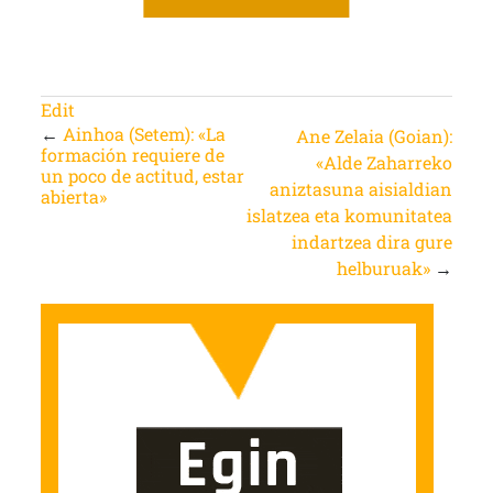
Edit
←
Ainhoa (Setem): «La
Ane Zelaia (Goian):
formación requiere de
«Alde Zaharreko
un poco de actitud, estar
aniztasuna aisialdian
abierta»
islatzea eta komunitatea
indartzea dira gure
helburuak»
→