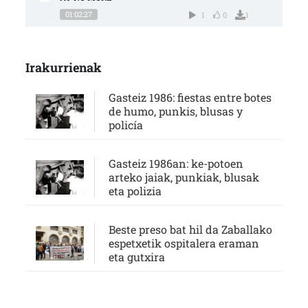
01:02:27
1
0
1
Irakurrienak
Gasteiz 1986: fiestas entre botes
de humo, punkis, blusas y
policía
Gasteiz 1986an: ke-potoen
arteko jaiak, punkiak, blusak
eta polizia
Beste preso bat hil da Zaballako
espetxetik ospitalera eraman
eta gutxira