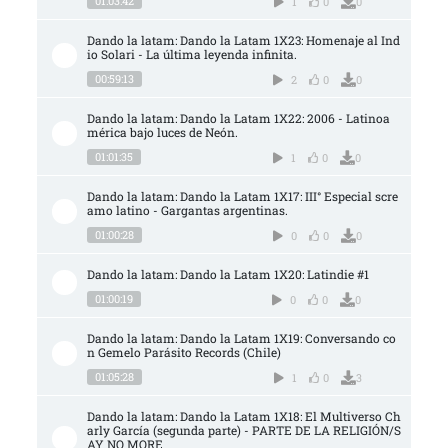
01:03:42
1
0
0
Dando la latam: Dando la Latam 1X23: Homenaje al Ind
io Solari - La última leyenda infinita.
00:59:13
2
0
0
Dando la latam: Dando la Latam 1X22: 2006 - Latinoa
mérica bajo luces de Neón.
01:01:35
1
0
0
Dando la latam: Dando la Latam 1X17: III° Especial scre
amo latino - Gargantas argentinas.
01:00:28
0
0
0
Dando la latam: Dando la Latam 1X20: Latindie #1
01:00:19
0
0
0
Dando la latam: Dando la Latam 1X19: Conversando co
n Gemelo Parásito Records (Chile)
01:05:28
1
0
3
Dando la latam: Dando la Latam 1X18: El Multiverso Ch
arly García (segunda parte) - PARTE DE LA RELIGIÓN/S
AY NO MORE