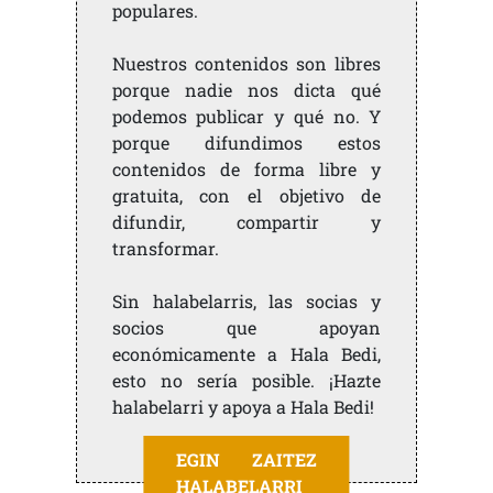
populares.
Nuestros contenidos son libres
porque nadie nos dicta qué
podemos publicar y qué no. Y
porque difundimos estos
contenidos de forma libre y
gratuita, con el objetivo de
difundir, compartir y
transformar.
Sin halabelarris, las socias y
socios que apoyan
económicamente a Hala Bedi,
esto no sería posible. ¡Hazte
halabelarri y apoya a Hala Bedi!
EGIN ZAITEZ
HALABELARRI