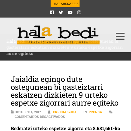
HALABELARRIS
Hala Bedi
>
Prensa
>
Jaialdia egingo dute ostegunean bi
gasteiztarri eskatzen dizkieten 9 urteko espetxe zigorrari
aurre egiteko
Jaialdia egingo dute
ostegunean bi gasteiztarri
eskatzen dizkieten 9 urteko
espetxe zigorrari aurre egiteko
OCTUBRE 4, 2017
ERREDAKZIOA
IN
PRENSA
EN JAIALDIA EGINGO DUTE OSTEGUNEAN
COMENTARIOS DESACTIVADOS
Bederatzi urteko espetxe zigorra eta 8.581,65€-ko