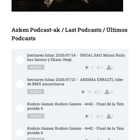
Azken Podcast-ak / Last Podcasts / Últimos
Podcasts
herriaren hitza: 2026/07/14 -  SHUAI JIAO: Mirari Riolo
bos Santos y Ekain Otegi.
00:54:51
2
1
0
herriaren hitza: 2026/07/21 -  ANDIMA ERRAZTI, rider 
de BMX amurrioarra
01:00:16
15
2
13
Kodoro Games: Kodoro Games - 4×42 - Final de la Tem
porada 4
01:03:42
1
0
2
Kodoro Games: Kodoro Games - 4×42 - Final de la Tem
porada 4