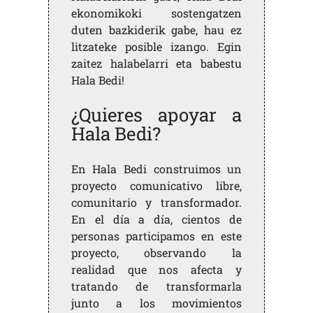
ekonomikoki sostengatzen
duten bazkiderik gabe, hau ez
litzateke posible izango. Egin
zaitez halabelarri eta babestu
Hala Bedi!
¿Quieres apoyar a
Hala Bedi?
En Hala Bedi construimos un
proyecto comunicativo libre,
comunitario y transformador.
En el día a día, cientos de
personas participamos en este
proyecto, observando la
realidad que nos afecta y
tratando de transformarla
junto a los movimientos