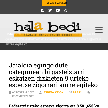
HALABELARRIAK
Hala Bedi
>
Press
>
Jaialdia egingo dute ostegunean bi
gasteiztarri eskatzen dizkieten 9 urteko espetxe zigorrari
aurre egiteko
Jaialdia egingo dute
ostegunean bi gasteiztarri
eskatzen dizkieten 9 urteko
espetxe zigorrari aurre egiteko
OCTOBER 4, 2017
ERREDAKZIOA
IN
PRESS
ON JAIALDIA EGINGO DUTE OSTEGUNEAN BI GASTEIZTA
COMMENTS OFF
Bederatzi urteko espetxe zigorra eta 8.581,65€-ko