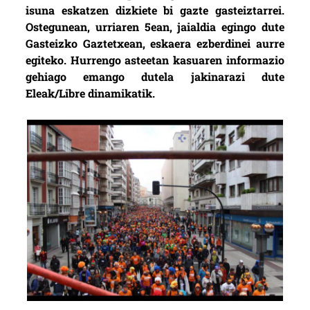
isuna eskatzen dizkiete bi gazte gasteiztarrei.
Ostegunean, urriaren 5ean, jaialdia egingo dute
Gasteizko Gaztetxean, eskaera ezberdinei aurre
egiteko. Hurrengo asteetan kasuaren informazio
gehiago emango dutela jakinarazi dute
Eleak/Libre dinamikatik.