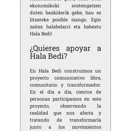
ekonomikoki sostengatzen
duten bazkiderik gabe, hau ez
litzateke posible izango. Egin
zaitez halabelarri eta babestu
Hala Bedi!
¿Quieres apoyar a
Hala Bedi?
En Hala Bedi construimos un
proyecto comunicativo libre,
comunitario y transformador.
En el día a día, cientos de
personas participamos en este
proyecto, observando la
realidad que nos afecta y
tratando de transformarla
junto a los movimientos