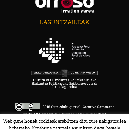
LAGUNTZAILEAK
2018 Gure eduki guztiak Creative Commons
Aitortu 4.0 Nazioartekoa Baimen baten mende daude.
Web gune honek cookieak erabiltzen ditu zure nabigatzailea
hobetzeko. Konforme zagozela asumitzen dugu, bestela