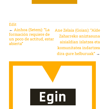
Edit
←
Ainhoa (Setem): “La
Ane Zelaia (Goian): “Alde
formación requiere de
Zaharreko aniztasuna
un poco de actitud, estar
aisialdian islatzea eta
abierta”
komunitatea indartzea
dira gure helburuak”
→