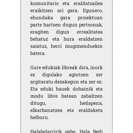
komunitario eta eraldatzailea
eraikitzen ari gara. Egunero,
ehundaka gara proiektuan
parte hartzen dugun pertsonak,
eragiten digun errealitatea
behatuz eta hura eraldatzen
saiatuz, herri mugimenduekin
batera.
Gure edukiak libreak dira, inork
ez digulako agintzen zer
argitaratu dezakegun eta zer ez.
Eta eduki hauek dohainik eta
modu libre batean zabaltzen
ditugu, hedapena,
elkarbanatzea eta eraldaketa
helburu.
Halabelarririk gabe, Hala Bedi