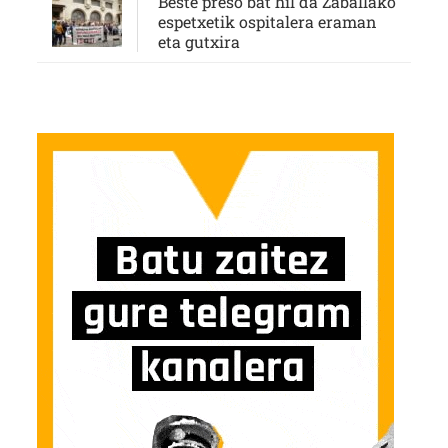
Beste preso bat hil da Zaballako
espetxetik ospitalera eraman
eta gutxira