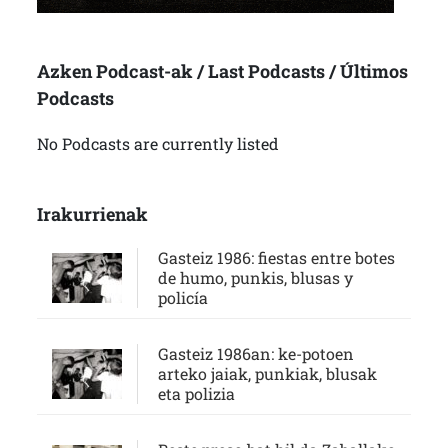
Azken Podcast-ak / Last Podcasts / Últimos
Podcasts
No Podcasts are currently listed
Irakurrienak
Gasteiz 1986: fiestas entre botes
de humo, punkis, blusas y
policía
Gasteiz 1986an: ke-potoen
arteko jaiak, punkiak, blusak
eta polizia