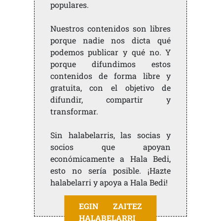
populares.
Nuestros contenidos son libres
porque nadie nos dicta qué
podemos publicar y qué no. Y
porque difundimos estos
contenidos de forma libre y
gratuita, con el objetivo de
difundir, compartir y
transformar.
Sin halabelarris, las socias y
socios que apoyan
económicamente a Hala Bedi,
esto no sería posible. ¡Hazte
halabelarri y apoya a Hala Bedi!
EGIN ZAITEZ
HALABELARRI