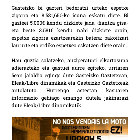
Gasteizko bi gazteri bederatzi urteko espetxe
zigorra eta 8.581,65€-ko isuna eskatu diete. Bi
gazteei 5.000€ kendu dizkiete jada -fiantza gisa-
eta beste 3.581€ kendu nahi dizkiete orain,
espetxe zigorra ezartzearekin batera: bakoitzari
lau urte eta erdiko espetxea eskatzen diete orain.
Hau guztia salatzeko, auziperatuei elkartasuna
adierazteko eta gastuei aurre egiteko, urriaren
5ean jaialdia egingo dute Gasteizko Gaztetxean,
Eleak/Libre dinamikak eta G
asteizko Gaztetxeak
antolatuta. Hurrengo asteetan kasuaren
informazio gehiago emango dutela jakinarazi
dute Eleak/Libre dinamikatik.