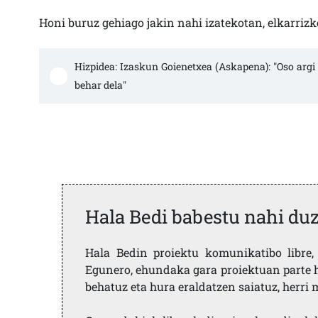
Honi buruz gehiago jakin nahi izatekotan, elkarriz
Hizpidea: Izaskun Goienetxea (Askapena): "Oso argi
behar dela"
Hala Bedi babestu nahi du
Hala Bedin proiektu komunikatibo libre, 
Egunero, ehundaka gara proiektuan parte h
behatuz eta hura eraldatzen saiatuz, herr