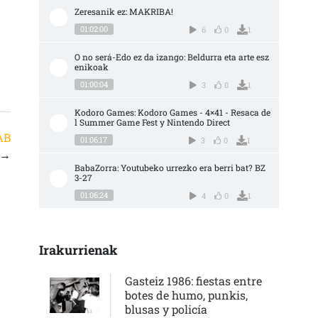
Zeresanik ez: MAKRIBA!
01:02:00
6
0
1
O no será-Edo ez da izango: Beldurra eta arte esz
enikoak
01:00:04
3
0
1
Kodoro Games: Kodoro Games - 4×41 - Resaca de
l Summer Game Fest y Nintendo Direct
AB
01:06:17
3
0
1
→
BabaZorra: Youtubeko urrezko era berri bat? BZ 
3-27
01:06:24
4
0
1
Irakurrienak
Gasteiz 1986: fiestas entre
botes de humo, punkis,
blusas y policía