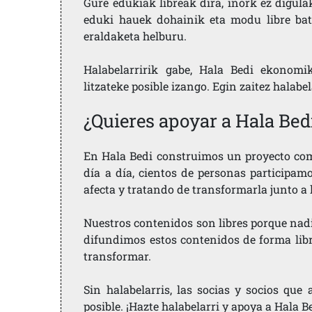
Gure edukiak libreak dira, inork ez digula
eduki hauek dohainik eta modu libre bat
eraldaketa helburu.
Halabelarririk gabe, Hala Bedi ekonomi
litzateke posible izango. Egin zaitez halabe
¿Quieres apoyar a Hala Bed
En Hala Bedi construimos un proyecto comu
día a día, cientos de personas participam
afecta y tratando de transformarla junto a
Nuestros contenidos son libres porque nad
difundimos estos contenidos de forma libre
transformar.
Sin halabelarris, las socias y socios qu
posible. ¡Hazte halabelarri y apoya a Hala B