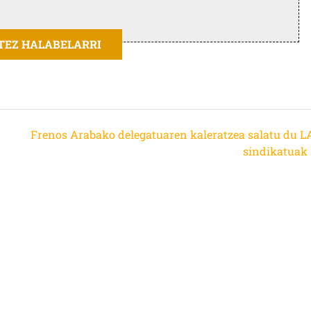
ITEZ HALABELARRI
Frenos Arabako delegatuaren kaleratzea salatu du L
sindikatuak