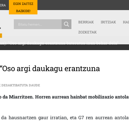
EGIN ZAITEZ
ERA
BAZKIDE!
BERRIAK
IRITZIAK
HA
ZOZKETAK
a): “Oso argi daukagu erantzuna bateratua izan behar dela”
 “Oso argi daukagu erantzuna
IZASKUN GOIENETXEA (ASKAPENA): “OSO ARGI DAUKA
K DESAKTIBATUTA DAUDE
 da Miarritzen. Horren aurrean hainbat mobilizazio antola
da hausnartzen gaur irratian, eta G7 ren aurrean antola