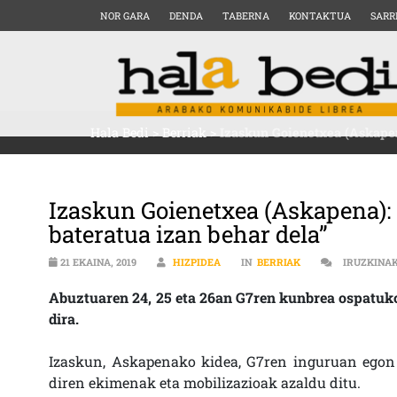
NOR GARA
DENDA
TABERNA
KONTAKTUA
SARR
Hala Bedi
>
Berriak
>
Izaskun Goienetxea (Askapen
Izaskun Goienetxea (Askapena):
bateratua izan behar dela”
21 EKAINA, 2019
HIZPIDEA
IN
BERRIAK
IRUZKINA
Abuztuaren 24, 25 eta 26an G7ren kunbrea ospatuko
dira.
Izaskun, Askapenako kidea, G7ren inguruan egon 
diren ekimenak eta mobilizazioak azaldu ditu.