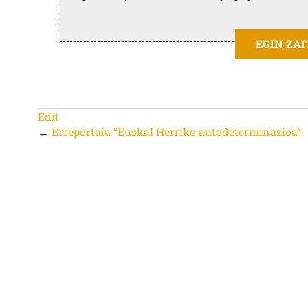
EGIN ZA
Edit
←
Erreportaia “Euskal Herriko autodeterminazioa”.