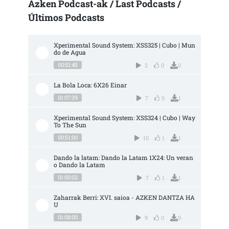
Azken Podcast-ak / Last Podcasts /
Últimos Podcasts
Xperimental Sound System: XSS325 | Cubo | Mun
do de Agua
00:51:45
2
0
0
La Bola Loca: 6X26 Einar
01:07:39
7
0
1
Xperimental Sound System: XSS324 | Cubo | Way 
To The Sun
00:51:00
10
1
1
Dando la latam: Dando la Latam 1X24: Un veran
o Dando la Latam
01:00:02
7
1
1
Zaharrak Berri: XVI. saioa - AZKEN DANTZA HA
U
01:08:00
9
0
0