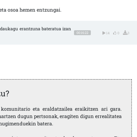
keta osoa hemen entzungai.
 daukagu erantzuna bateratua izan 
00:16:22
14
0
3
zu?
komunitario eta eraldatzailea eraikitzen ari gara.
artzen dugun pertsonak, eragiten digun errealitatea
i mugimenduekin batera.