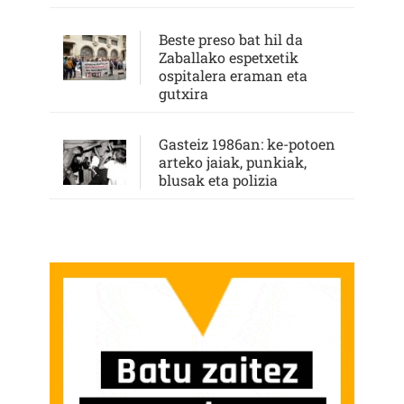
Beste preso bat hil da
Zaballako espetxetik
ospitalera eraman eta
gutxira
Gasteiz 1986an: ke-potoen
arteko jaiak, punkiak,
blusak eta polizia