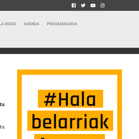
LA BIDEO
AGENDA
PROGRAMAZIOA
GU ERANTZUNA BATERATUA IZAN BEHAR DELA” SARRERAN
tu
tu