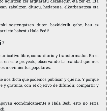
ko agintzen zer argitaratu dezakegun eta zer ez. Eta
ean zabaltzen ditugu, hedapena, elkarbanatzea eta
koki sostengatzen duten bazkiderik gabe, hau ez
larri eta babestu Hala Bedi!
i?
nicativo libre, comunitario y transformador. En el
os en este proyecto, observando la realidad que nos
 los movimientos populares.
ie nos dicta qué podemos publicar y qué no. Y porque
 y gratuita, con el objetivo de difundir, compartir y
e apoyan económicamente a Hala Bedi, esto no sería
edi!