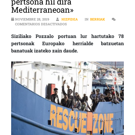
pertsona hil dira
Mediterraneoan»
NOVIEMBRE 28, 2019
HIZPIDEA
IN
BERRIAK
EN IZASKUN ARRIARAN (AITA MARI): «
COMENTARIOS DESACTIVADOS
Siziliako Pozzalo portuan lur hartutako 78
pertsonak Europako herrialde batzuetan
banatuak izateko zain daude.