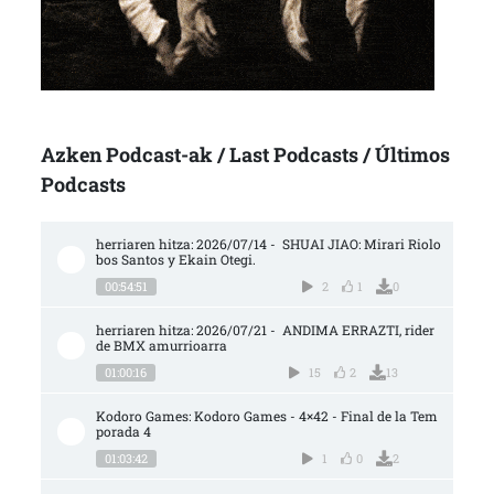
Azken Podcast-ak / Last Podcasts / Últimos
Podcasts
herriaren hitza: 2026/07/14 -  SHUAI JIAO: Mirari Riolo
bos Santos y Ekain Otegi.
00:54:51
2
1
0
herriaren hitza: 2026/07/21 -  ANDIMA ERRAZTI, rider 
de BMX amurrioarra
01:00:16
15
2
13
Kodoro Games: Kodoro Games - 4×42 - Final de la Tem
porada 4
01:03:42
1
0
2