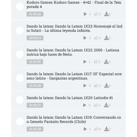
Kodoro Games: Kodoro Games - 4×42 - Final de la Tem
porada 4
01:03:42
1
0
0
Dando la latam: Dando la Latam 1X23: Homenaje al Ind
io Solari - La última leyenda infinita.
00:59:13
2
0
0
Dando la latam: Dando la Latam 1X22: 2006 - Latinoa
mérica bajo luces de Neón.
01:01:35
1
0
0
Dando la latam: Dando la Latam 1X17: III° Especial scre
amo latino - Gargantas argentinas.
01:00:28
0
0
0
Dando la latam: Dando la Latam 1X20: Latindie #1
01:00:19
0
0
0
Dando la latam: Dando la Latam 1X19: Conversando co
n Gemelo Parásito Records (Chile)
01:05:28
1
0
3