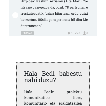
Hizpidea: Izaskun Arriaran (Aita Mari): "Se
ntsazio gazi-gozoa da, pozik 78 pertsonen e
rreskateagatik, baina bitartean, ordu gutxi 
batzuetan, 100dik gora pertsona hil dira Me
diterraneoan"
00:19:40
3
0
0
Hala Bedi babestu
nahi duzu?
Hala Bedin proiektu
komunikatibo libre,
komunitario eta eraldatzailea