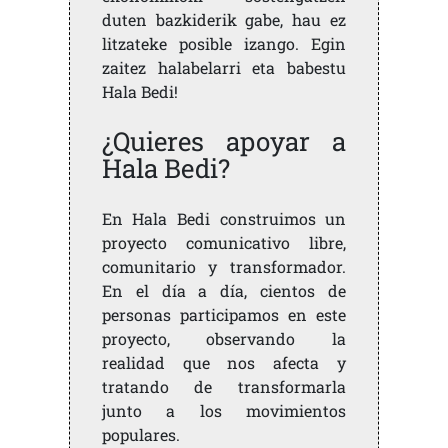
duten bazkiderik gabe, hau ez
litzateke posible izango. Egin
zaitez halabelarri eta babestu
Hala Bedi!
¿Quieres apoyar a
Hala Bedi?
En Hala Bedi construimos un
proyecto comunicativo libre,
comunitario y transformador.
En el día a día, cientos de
personas participamos en este
proyecto, observando la
realidad que nos afecta y
tratando de transformarla
junto a los movimientos
populares.