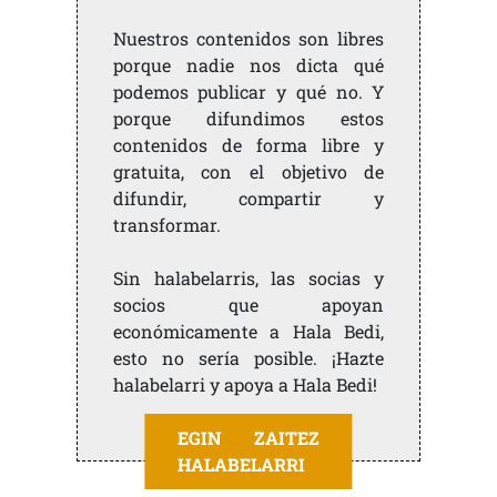
Nuestros contenidos son libres
porque nadie nos dicta qué
podemos publicar y qué no. Y
porque difundimos estos
contenidos de forma libre y
gratuita, con el objetivo de
difundir, compartir y
transformar.
Sin halabelarris, las socias y
socios que apoyan
económicamente a Hala Bedi,
esto no sería posible. ¡Hazte
halabelarri y apoya a Hala Bedi!
EGIN ZAITEZ
HALABELARRI