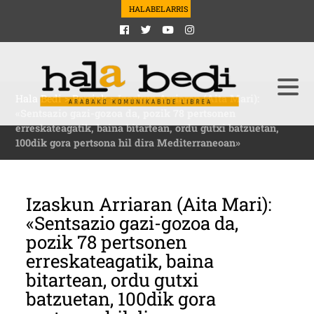
HALABELARRIS
Hala Bedi
>
Berriak
>
Izaskun Arriaran (Aita Mari):
«Sentsazio gazi-gozoa da, pozik 78 pertsonen
erreskateagatik, baina bitartean, ordu gutxi batzuetan,
100dik gora pertsona hil dira Mediterraneoan»
Izaskun Arriaran (Aita Mari):
«Sentsazio gazi-gozoa da,
pozik 78 pertsonen
erreskateagatik, baina
bitartean, ordu gutxi
batzuetan, 100dik gora