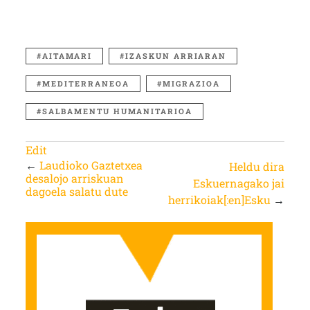
AITAMARI
IZASKUN ARRIARAN
MEDITERRANEOA
MIGRAZIOA
SALBAMENTU HUMANITARIOA
Edit
←
Laudioko Gaztetxea
Heldu dira
desalojo arriskuan
Eskuernagako jai
dagoela salatu dute
herrikoiak[:en]Esku
→