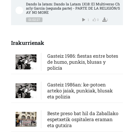
Dando la latam: Dando la Latam 1X18: El Multiverso Ch
arly García (segunda parte) - PARTE DE LA RELIGIÓN/S
AY NO MORE
01:02:27
1
0
1
Irakurrienak
Gasteiz 1986: fiestas entre botes
de humo, punkis, blusas y
policía
Gasteiz 1986an: ke-potoen
arteko jaiak, punkiak, blusak
eta polizia
Beste preso bat hil da Zaballako
espetxetik ospitalera eraman
eta gutxira