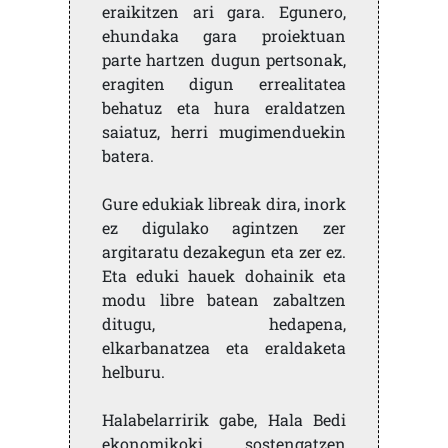
eraikitzen ari gara. Egunero,
ehundaka gara proiektuan
parte hartzen dugun pertsonak,
eragiten digun errealitatea
behatuz eta hura eraldatzen
saiatuz, herri mugimenduekin
batera.
Gure edukiak libreak dira, inork
ez digulako agintzen zer
argitaratu dezakegun eta zer ez.
Eta eduki hauek dohainik eta
modu libre batean zabaltzen
ditugu, hedapena,
elkarbanatzea eta eraldaketa
helburu.
Halabelarririk gabe, Hala Bedi
ekonomikoki sostengatzen