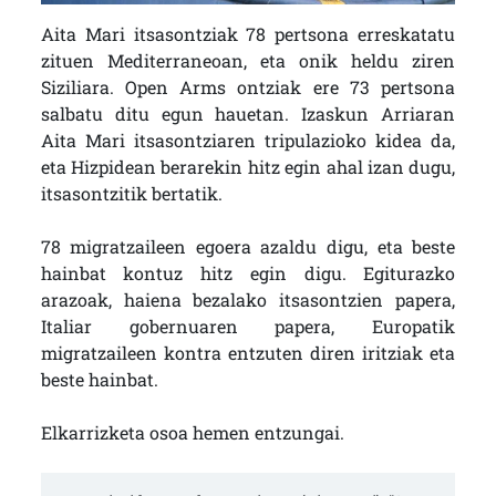
Aita Mari itsasontziak 78 pertsona erreskatatu
zituen Mediterraneoan, eta onik heldu ziren
Siziliara. Open Arms ontziak ere 73 pertsona
salbatu ditu egun hauetan. Izaskun Arriaran
Aita Mari itsasontziaren tripulazioko kidea da,
eta Hizpidean berarekin hitz egin ahal izan dugu,
itsasontzitik bertatik.
78 migratzaileen egoera azaldu digu, eta beste
hainbat kontuz hitz egin digu. Egiturazko
arazoak, haiena bezalako itsasontzien papera,
Italiar gobernuaren papera, Europatik
migratzaileen kontra entzuten diren iritziak eta
beste hainbat.
Elkarrizketa osoa hemen entzungai.