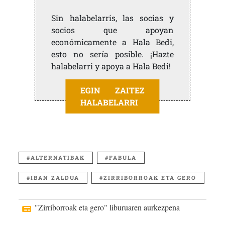
Sin halabelarris, las socias y
socios que apoyan
económicamente a Hala Bedi,
esto no sería posible. ¡Hazte
halabelarri y apoya a Hala Bedi!
EGIN ZAITEZ
HALABELARRI
ALTERNATIBAK
FABULA
IBAN ZALDUA
ZIRRIBORROAK ETA GERO
"Zirriborroak eta gero" liburuaren aurkezpena