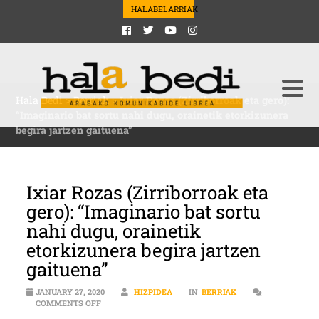
HALABELARRIAK
Hala Bedi
>
Berriak
>
Ixiar Rozas (Zirriborroak eta gero):
“Imaginario bat sortu nahi dugu, orainetik etorkizunera
begira jartzen gaituena”
Ixiar Rozas (Zirriborroak eta
gero): “Imaginario bat sortu
nahi dugu, orainetik
etorkizunera begira jartzen
gaituena”
JANUARY 27, 2020
HIZPIDEA
IN
BERRIAK
ON IXIAR ROZAS (ZIRRIBORROAK ETA GERO): “IMAGIN
COMMENTS OFF