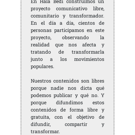
En Hala Bedi construimos un
proyecto comunicativo libre,
comunitario y transformador.
En el día a día, cientos de
personas participamos en este
proyecto, observando la
realidad que nos afecta y
tratando de transformarla
junto a los movimientos
populares.
Nuestros contenidos son libres
porque nadie nos dicta qué
podemos publicar y qué no. Y
porque difundimos estos
contenidos de forma libre y
gratuita, con el objetivo de
difundir, compartir y
transformar.