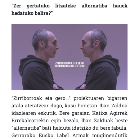
"Zer gertatuko litzateke alternatiba hauek
hedatuko balira?"
“Zirriborroak eta gero…” proiektuaren bigarren
atala ateratzear dago, kasu honetan Iban Zaldua
idazlearen eskutik. Bere garaian Katixa Agirrek
Errekaleorrekin egin bezala, Iban Zalduak beste
“alternatiba” bati helduta idatziko du bere fabula.
Gerrarako Eusko Label Armak mugimendutik