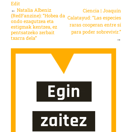
Edit
←
Natalia Albeniz
Ciencia | Joaquín
(RedFanzine): “Hobea da
Calatayud: “Las especies
ondo ezagutzea eta
raras cooperan entre sí
estigmak kentzea, ez
para poder sobrevivir.”
pentsatzeko zerbait
txarra dela”
→