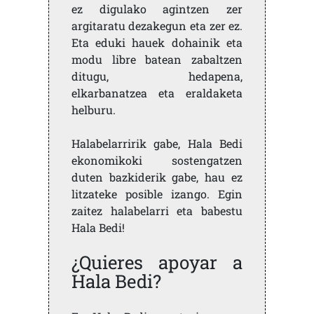
ez digulako agintzen zer
argitaratu dezakegun eta zer ez.
Eta eduki hauek dohainik eta
modu libre batean zabaltzen
ditugu, hedapena,
elkarbanatzea eta eraldaketa
helburu.
Halabelarririk gabe, Hala Bedi
ekonomikoki sostengatzen
duten bazkiderik gabe, hau ez
litzateke posible izango. Egin
zaitez halabelarri eta babestu
Hala Bedi!
¿Quieres apoyar a
Hala Bedi?