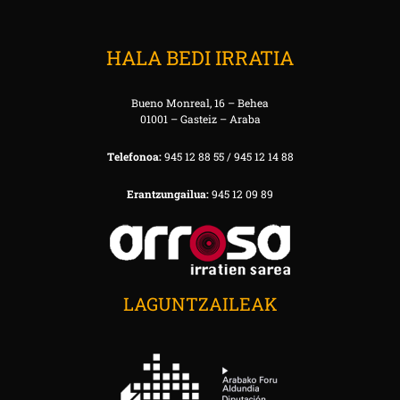
HALA BEDI IRRATIA
Bueno Monreal, 16 – Behea
01001 – Gasteiz – Araba
Telefonoa:
945 12 88 55 / 945 12 14 88
Erantzungailua:
945 12 09 89
LAGUNTZAILEAK