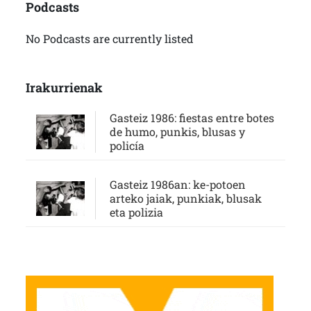
Podcasts
No Podcasts are currently listed
Irakurrienak
Gasteiz 1986: fiestas entre botes
de humo, punkis, blusas y
policía
Gasteiz 1986an: ke-potoen
arteko jaiak, punkiak, blusak
eta polizia