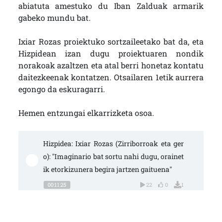
abiatuta amestuko du Iban Zalduak armarik
gabeko mundu bat.
Ixiar Rozas proiektuko sortzaileetako bat da, eta
Hizpidean izan dugu proiektuaren nondik
norakoak azaltzen eta atal berri honetaz kontatu
daitezkeenak kontatzen. Otsailaren 1etik aurrera
egongo da eskuragarri.
Hemen entzungai elkarrizketa osoa.
Hizpidea: Ixiar Rozas (Zirriborroak eta ger
o): "Imaginario bat sortu nahi dugu, orainet
ik etorkizunera begira jartzen gaituena"
00:11:25
22
0
1