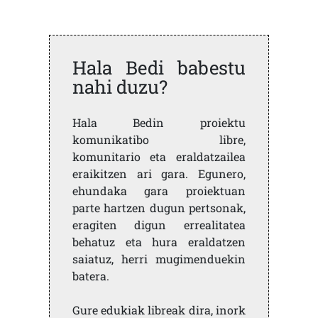
Hala Bedi babestu
nahi duzu?
Hala Bedin proiektu
komunikatibo libre,
komunitario eta eraldatzailea
eraikitzen ari gara. Egunero,
ehundaka gara proiektuan
parte hartzen dugun pertsonak,
eragiten digun errealitatea
behatuz eta hura eraldatzen
saiatuz, herri mugimenduekin
batera.
Gure edukiak libreak dira, inork