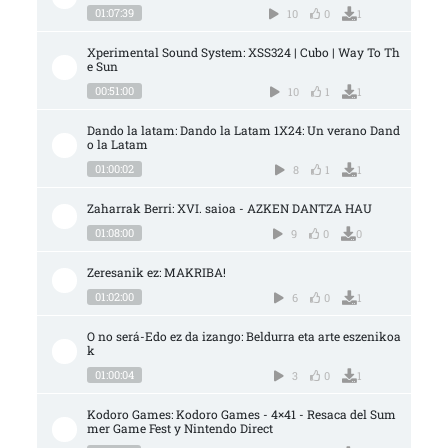
01:07:39
10
0
1
Xperimental Sound System: XSS324 | Cubo | Way To Th
e Sun
00:51:00
10
1
1
Dando la latam: Dando la Latam 1X24: Un verano Dand
o la Latam
01:00:02
8
1
1
Zaharrak Berri: XVI. saioa - AZKEN DANTZA HAU
01:08:00
9
0
0
Zeresanik ez: MAKRIBA!
01:02:00
6
0
1
O no será-Edo ez da izango: Beldurra eta arte eszenikoa
k
01:00:04
3
0
1
Kodoro Games: Kodoro Games - 4×41 - Resaca del Sum
mer Game Fest y Nintendo Direct