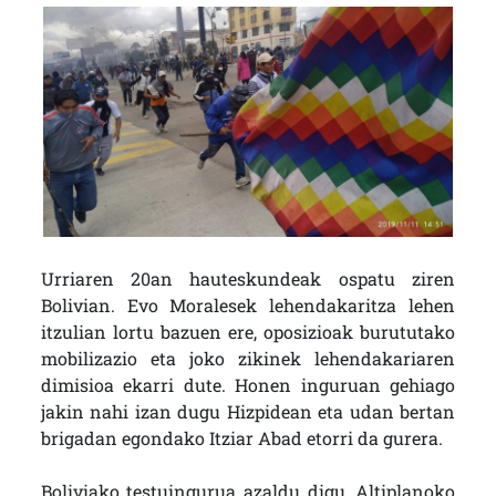
Urriaren 20an hauteskundeak ospatu ziren
Bolivian. Evo Moralesek lehendakaritza lehen
itzulian lortu bazuen ere, oposizioak burututako
mobilizazio eta joko zikinek lehendakariaren
dimisioa ekarri dute. Honen inguruan gehiago
jakin nahi izan dugu Hizpidean eta udan bertan
brigadan egondako Itziar Abad etorri da gurera.
Boliviako testuingurua azaldu digu, Altiplanoko