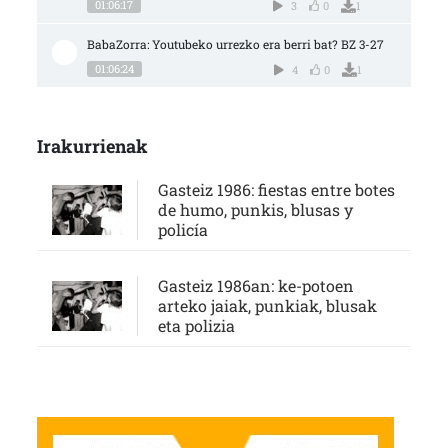
01:06:17
3
0
1
BabaZorra: Youtubeko urrezko era berri bat? BZ 3-27
01:06:24
4
0
1
Irakurrienak
Gasteiz 1986: fiestas entre botes
de humo, punkis, blusas y
policía
Gasteiz 1986an: ke-potoen
arteko jaiak, punkiak, blusak
eta polizia