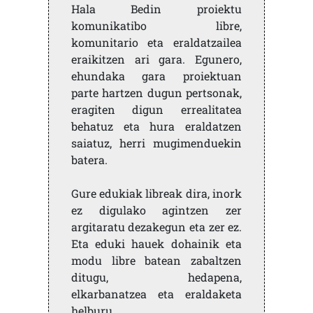
Hala Bedin proiektu
komunikatibo libre,
komunitario eta eraldatzailea
eraikitzen ari gara. Egunero,
ehundaka gara proiektuan
parte hartzen dugun pertsonak,
eragiten digun errealitatea
behatuz eta hura eraldatzen
saiatuz, herri mugimenduekin
batera.
Gure edukiak libreak dira, inork
ez digulako agintzen zer
argitaratu dezakegun eta zer ez.
Eta eduki hauek dohainik eta
modu libre batean zabaltzen
ditugu, hedapena,
elkarbanatzea eta eraldaketa
helburu.