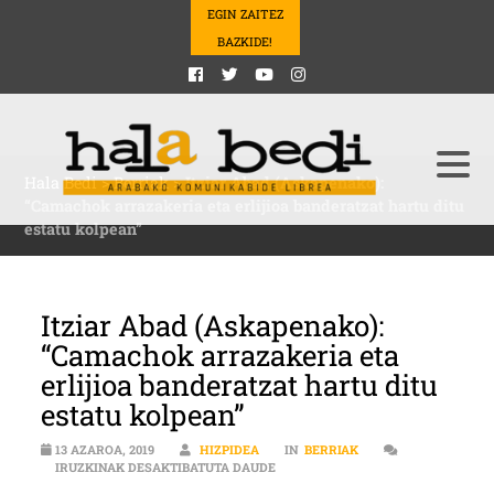
EGIN ZAITEZ
BAZKIDE!
Hala Bedi
>
Berriak
>
Itziar Abad (Askapenako):
“Camachok arrazakeria eta erlijioa banderatzat hartu ditu
estatu kolpean”
Itziar Abad (Askapenako):
“Camachok arrazakeria eta
erlijioa banderatzat hartu ditu
estatu kolpean”
13 AZAROA, 2019
HIZPIDEA
IN
BERRIAK
ITZIAR ABAD (ASKAPENAKO): “CA
IRUZKINAK DESAKTIBATUTA DAUDE