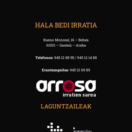
HALA BEDI IRRATIA
Bueno Monreal, 16 – Behea
01001 – Gasteiz – Araba
Telefonoa:
945 12 88 55 / 945 12 14 88
Erantzungailua:
945 12 09 89
LAGUNTZAILEAK