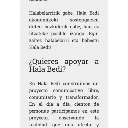
Halabelarririk gabe, Hala Bedi
ekonomikoki sostengatzen
duten bazkiderik gabe, hau ez
litzateke posible izango. Egin
zaitez halabelarri eta babestu
Hala Bedi!
¿Quieres apoyar a
Hala Bedi?
En Hala Bedi construimos un
proyecto comunicativo libre,
comunitario y transformador.
En el día a día, cientos de
personas participamos en este
proyecto, observando la
realidad que nos afecta y