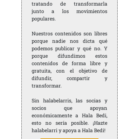
tratando de transformarla
junto a los movimientos
populares.
Nuestros contenidos son libres
porque nadie nos dicta qué
podemos publicar y qué no. Y
porque difundimos estos
contenidos de forma libre y
gratuita, con el objetivo de
difundir, compartir y
transformar.
Sin halabelarris, las socias y
socios que apoyan
económicamente a Hala Bedi,
esto no sería posible. ¡Hazte
halabelarri y apoya a Hala Bedi!