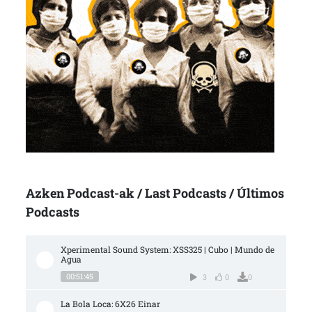
Azken Podcast-ak / Last Podcasts / Últimos
Podcasts
Xperimental Sound System: XSS325 | Cubo | Mundo de 
Agua
00:51:45
3
0
0
La Bola Loca: 6X26 Einar