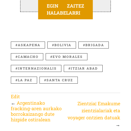
EGIN ZAITEZ
HALABELARRI
ASKAPENA
BOLIVIA
BRIGADA
CAMACHO
EVO MORALES
INTERNAZIONALIS
ITZIAR ABAD
LA PAZ
SANTA CRUZ
Edit
←
Argentinako
Zientzia| Emakume
fracking-aren aurkako
zientzialariak eta
borrokaizango dute
voyager ontzien datuak
hizpide ostiralean
→