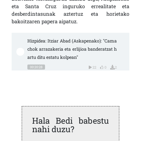
eta Santa Cruz inguruko errealitate eta
desberdintasunak aztertuz eta horietako
bakoitzaren papera aipatuz.
Hizpidea: Itziar Abad (Askapenako): "Cama
chok arrazakeria eta erlijioa banderatzat h
artu ditu estatu kolpean"
00:20:28
22
0
2
Hala Bedi babestu
nahi duzu?