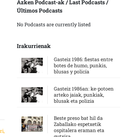
Azken Podcast-ak / Last Podcasts /
Últimos Podcasts
No Podcasts are currently listed
Irakurrienak
Gasteiz 1986: fiestas entre
botes de humo, punkis,
blusas y policía
Gasteiz 1986an: ke-potoen
arteko jaiak, punkiak,
blusak eta polizia
Beste preso bat hil da
Zaballako espetxetik
ospitalera eraman eta
ri,
gutxira