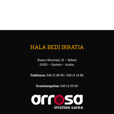
HALA BEDI IRRATIA
Bueno Monreal, 16 – Behea
01001 – Gasteiz – Araba
Telefonoa:
945 12 88 55 / 945 12 14 88
Erantzungailua:
945 12 09 89