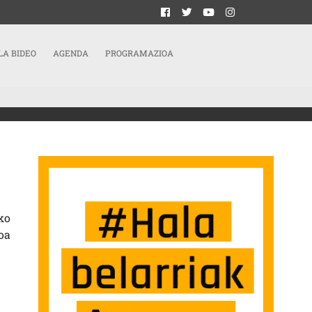
LA BIDEO
AGENDA
PROGRAMAZIOA
K
ko
oa