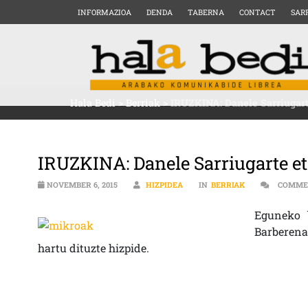
INFORMAZIOA
DENDA
TABERNA
CONTACT
SAR
Hala Bedi
>
Berriak
>
IRUZKINA: Danele Sarriugart
IRUZKINA: Danele Sarriugarte e
NOVEMBER 6, 2015
HIZPIDEA
IN
BERRIAK
COMME
Eguneko b
Barberena
hartu dituzte hizpide.