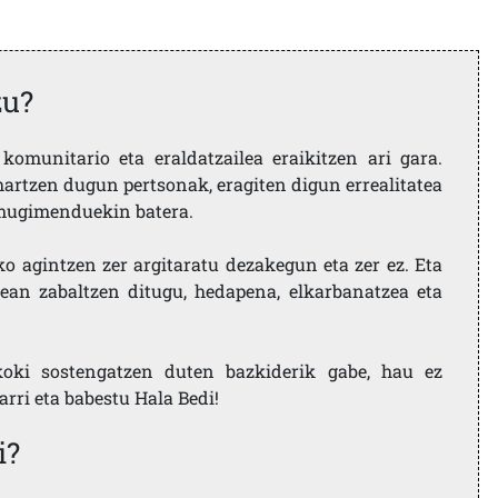
zu?
komunitario eta eraldatzailea eraikitzen ari gara.
artzen dugun pertsonak, eragiten digun errealitatea
i mugimenduekin batera.
ko agintzen zer argitaratu dezakegun eta zer ez. Eta
ean zabaltzen ditugu, hedapena, elkarbanatzea eta
koki sostengatzen duten bazkiderik gabe, hau ez
larri eta babestu Hala Bedi!
i?