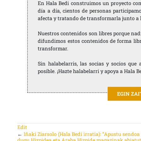
En Hala Bedi construimos un proyecto comu
día a día, cientos de personas participam
afecta y tratando de transformarla junto a
Nuestros contenidos son libres porque nad
difundimos estos contenidos de forma libre
transformar.
Sin halabelarris, las socias y socios qu
posible. ¡Hazte halabelarri y apoya a Hala B
EGIN ZA
Edit
←
Iñaki Ziarsolo (Hala Bedi irratia): “Apustu sendoa
dugu Hizpidea eta Araba Hizpide magazinak abiatut