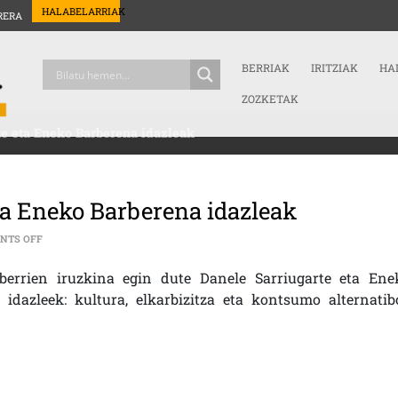
HALABELARRIAK
RERA
BERRIAK
IRITZIAK
HA
ZOZKETAK
e eta Eneko Barberena idazleak
ta Eneko Barberena idazleak
ON IRUZKINA: DANELE SARRIUGARTE ETA ENEKO BARBERENA IDAZLEA
NTS OFF
errien iruzkina egin dute Danele Sarriugarte eta Ene
 idazleek: kultura, elkarbizitza eta kontsumo alternatib