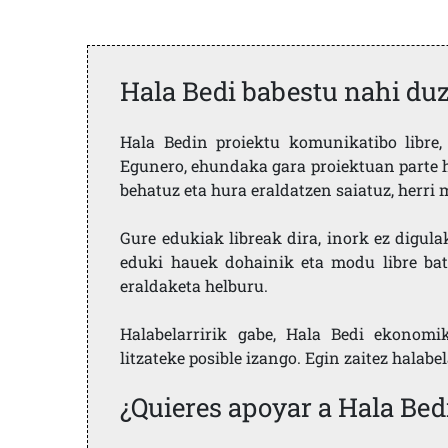
Hala Bedi babestu nahi du
Hala Bedin proiektu komunikatibo libre, 
Egunero, ehundaka gara proiektuan parte h
behatuz eta hura eraldatzen saiatuz, herr
Gure edukiak libreak dira, inork ez digula
eduki hauek dohainik eta modu libre bat
eraldaketa helburu.
Halabelarririk gabe, Hala Bedi ekonomi
litzateke posible izango. Egin zaitez halabe
¿Quieres apoyar a Hala Bed