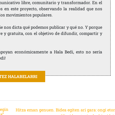
nicativo libre, comunitario y transformador. En el
os en este proyecto, observando la realidad que nos
 los movimientos populares.
ie nos dicta qué podemos publicar y qué no. Y porque
 y gratuita, con el objetivo de difundir, compartir y
e apoyan económicamente a Hala Bedi, esto no sería
edi!
ITEZ HALABELARRI
 egin
Hitza eman genuen. Bidea egiten ari gara: ongi etor
a”