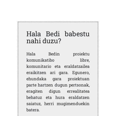
Hala Bedi babestu
nahi duzu?
Hala Bedin proiektu
komunikatibo libre,
komunitario eta eraldatzailea
eraikitzen ari gara. Egunero,
ehundaka gara proiektuan
parte hartzen dugun pertsonak,
eragiten digun errealitatea
behatuz eta hura eraldatzen
saiatuz, herri mugimenduekin
batera.