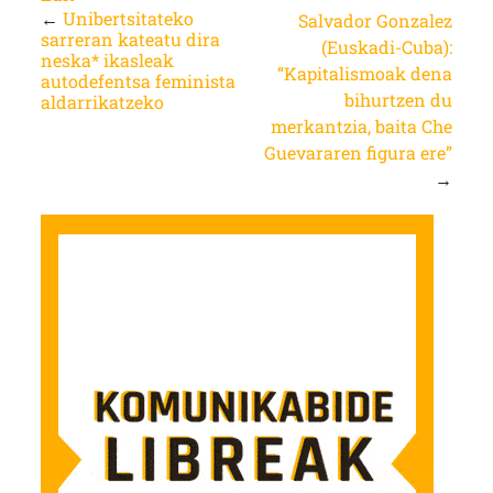
←
Unibertsitateko
Salvador Gonzalez
sarreran kateatu dira
(Euskadi-Cuba):
neska* ikasleak
“Kapitalismoak dena
autodefentsa feminista
bihurtzen du
aldarrikatzeko
merkantzia, baita Che
Guevararen figura ere”
→