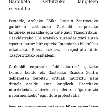
Garbiketa zerbitzuko langileen
eserialdia
Bestalde, Arabako ESIko Osasun Zentroetako
garbiketa zerbitzuko Garbialdi enpresako
langileek
eserialdia
egin dute gaur Txagorritxun,
Osakidetzako ESI Arabako zuzendaritzari euren
egoerari buruz hitz egiteko “premiazko bilera” bat
eskatzeko. Bilera eskaera erregistratu dute
Txagorritxuko ospitalean.
Garbialdi enpresak
, “aldebakarrez”, goizeko
txanda kendu eta Gasteizko Osasun Zentro
gehienetan zerbitzu orduak murriztu nahi
dituela azaldu dute langileek. Ezarritako
murrizketak
salatzeko eta bileraren “garrantzia
nabarmentzeko” egin dute protestaldia.
Izan ere, protestaren ondorioz,
bilera egitea lortu