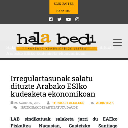
EGIN ZAITEZ
BAZKIDE!
Hala Bedi
>
Albisteak
>
Irregulartasunak salatu dituzte
Arabako ESIko kudeaketa ekonomikoan
Irregulartasunak salatu
dituzte Arabako ESIko
kudeaketa ekonomikoan
25 AZAROA, 2019
THROUGH ALEA.EUS
IN
ALBISTEAK
IRREGULARTASUNAK SALATU D
IRUZKINAK DESAKTIBATUTA DAUDE
LAB sindikatuak salaketa jarri du EAEko
Fiskaltza Nagusian, Gasteizko Santiago