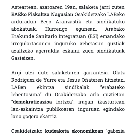
Asteartean, azaroaren 19an, salaketa jarri zuten
EAEko Fiskaltza Nagusian
Osakidetzako LABeko
arduradun Bego Aranzastik eta sindikatuko
abokatuak. Hurrengo egunean, Arabako
Erakunde Sanitario Integratuan (ESI) emandako
irregulartasunen inguruko xehetasun guztiak
azaltzeko agerraldia eskaini zuen sindikatuak
Gasteizen.
Argi utzi dute salaketaren garrantzia. Olatz
Rodriguez de Yurre eta Jesus Oñateren hitzetan,
LABen ekintza sindikalak “erabateko
lehentasuna” du Osakidetzako arlo guztietan
“
demokratizazioa
lortzea”, iragan ikasturtean
lan-eskaintza publikoaren inguruan egindako
lana gogora ekarriz.
Osakidetzako
kudeaketa ekonomikoan
“gabezia