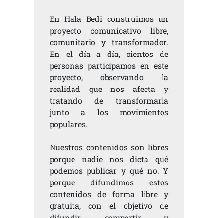
En Hala Bedi construimos un
proyecto comunicativo libre,
comunitario y transformador.
En el día a día, cientos de
personas participamos en este
proyecto, observando la
realidad que nos afecta y
tratando de transformarla
junto a los movimientos
populares.
Nuestros contenidos son libres
porque nadie nos dicta qué
podemos publicar y qué no. Y
porque difundimos estos
contenidos de forma libre y
gratuita, con el objetivo de
difundir, compartir y