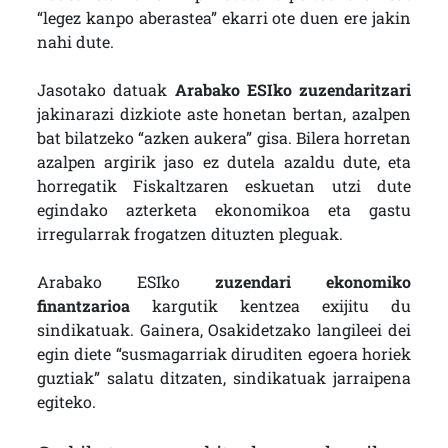
“legez kanpo aberastea” ekarri ote duen ere jakin
nahi dute.
Jasotako datuak
Arabako ESIko zuzendaritzari
jakinarazi dizkiote aste honetan bertan, azalpen
bat bilatzeko “azken aukera” gisa. Bilera horretan
azalpen argirik jaso ez dutela azaldu dute, eta
horregatik Fiskaltzaren eskuetan utzi dute
egindako azterketa ekonomikoa eta gastu
irregularrak frogatzen dituzten pleguak.
Arabako ESIko
zuzendari ekonomiko
finantzarioa
kargutik kentzea exijitu du
sindikatuak. Gainera, Osakidetzako langileei dei
egin diete “susmagarriak diruditen egoera horiek
guztiak” salatu ditzaten, sindikatuak jarraipena
egiteko.