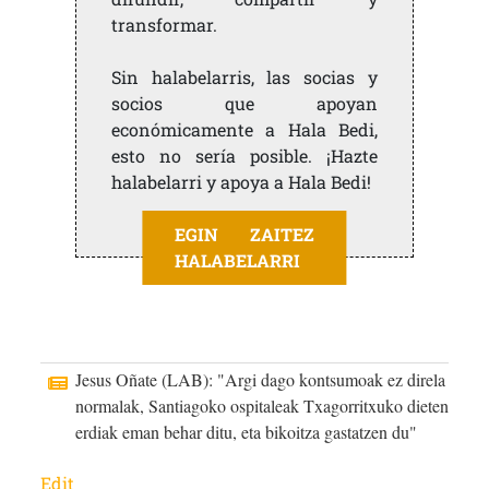
transformar.
Sin halabelarris, las socias y
socios que apoyan
económicamente a Hala Bedi,
esto no sería posible. ¡Hazte
halabelarri y apoya a Hala Bedi!
EGIN ZAITEZ
HALABELARRI
Jesus Oñate (LAB): "Argi dago kontsumoak ez direla
normalak, Santiagoko ospitaleak Txagorritxuko dieten
erdiak eman behar ditu, eta bikoitza gastatzen du"
Edit