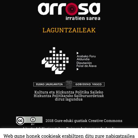
LAGUNTZAILEAK
2018 Gure eduki guztiak Creative Commons
Aitortu 4.0 Nazioartekoa Baimen baten mende daude.
Web gune honek cookieak erabiltzen ditu zure nabigatzailea