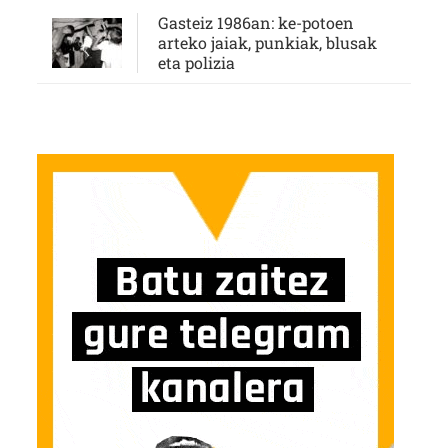
Gasteiz 1986an: ke-potoen
arteko jaiak, punkiak, blusak
eta polizia