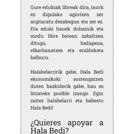
Gure edukiak libreak dira, inork
ez digulako agintzen zer
argitaratu dezakegun eta zer ez.
Eta eduki hauek dohainik eta
modu libre batean zabaltzen
ditugu, hedapena,
elkarbanatzea eta eraldaketa
helburu.
Halabelarririk gabe, Hala Bedi
ekonomikoki sostengatzen
duten bazkiderik gabe, hau ez
litzateke posible izango. Egin
zaitez halabelarri eta babestu
Hala Bedi!
¿Quieres apoyar a
Hala Bedi?