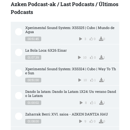
Azken Podcast-ak / Last Podcasts / Últimos
Podcasts
Xperimental Sound System: XSS325 | Cubo | Mundo de 
Agua
00:51:45
3
0
0
La Bola Loca: 6X26 Einar
01:07:39
10
0
1
Xperimental Sound System: XSS324 | Cubo | Way To Th
e Sun
00:51:00
10
1
1
Dando la latam: Dando la Latam 1X24: Un verano Dand
o la Latam
01:00:02
8
1
1
Zaharrak Berri: XVI. saioa - AZKEN DANTZA HAU
01:08:00
9
0
0