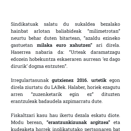
Sindikatuak salatu du sukaldea bezalako
hainbat arlotan baliabideak “milimetrotan”
neurtu behar duten bitartean, “azaldu ezineko
gastuetan
milaka euro xahutzen”
ari direla.
Haserrea nabaria da: “Urteak daramatzagu
edozein hobekuntza eskaeraren aurrean ‘ez dago
dirurik’ dogma entzuten”.
Irregulartasunak
gutxienez 2016. urtetik
egon
direla ziurtatu du LABek. Halaber, horiek ezagutu
arren “zuzenketarik egin ez” dituzten
erantzuleak badaudela azpimarratu dute.
Fiskaltzari kasu hau ikertu dezala eskatu diote.
Modu berean,
“erantzunkizunak argitzea”
eta
kudeaketa horrek inplikatutako pertsonaren bat