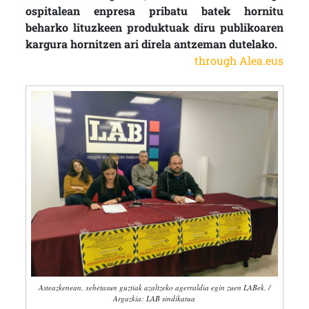
ospitalean enpresa pribatu batek hornitu
beharko lituzkeen produktuak diru publikoaren
kargura hornitzen ari direla antzeman dutelako.
through Alea.eus
Asteazkenean, xehetasun guztiak azaltzeko agerraldia egin zuen LABek. /
Argazkia: LAB sindikatua