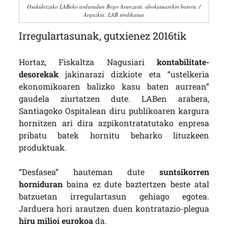
Osakidetzako LABeko arduradun Bego Aranzasti, abokatuarekin batera. /
Argazkia: LAB sindikatua
Irregulartasunak, gutxienez 2016tik
Hortaz, Fiskaltza Nagusiari
kontabilitate-
desorekak
jakinarazi dizkiote eta “ustelkeria
ekonomikoaren balizko kasu baten aurrean”
gaudela ziurtatzen dute. LABen arabera,
Santiagoko Ospitalean diru publikoaren kargura
hornitzen ari dira azpikontratatutako enpresa
pribatu batek hornitu beharko lituzkeen
produktuak.
“Desfasea” hauteman dute
suntsikorren
horniduran
baina ez dute baztertzen beste atal
batzuetan irregulartasun gehiago egotea.
Jarduera hori arautzen duen kontratazio-plegua
hiru milioi eurokoa
da.