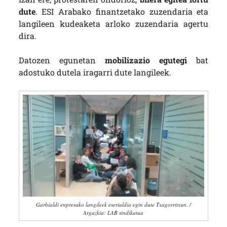
dute
. ESI Arabako finantzetako zuzendaria eta
langileen kudeaketa arloko zuzendaria agertu
dira.
Datozen egunetan
mobilizazio egutegi
bat
adostuko dutela iragarri dute langileek.
Garbialdi enpresako langileek eserialdia egin dute Txagorritxun. /
Argazkia: LAB sindikatua