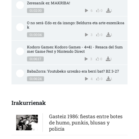
Zeresanik ez: MAKRIBA!
01:02:00
6
0
1
O no será-Edo ez da izango: Beldurra eta arte eszenikoa
k
01:00:04
3
0
1
Kodoro Games: Kodoro Games - 4×41 - Resaca del Sum
mer Game Fest y Nintendo Direct
01:06:17
3
0
1
BabaZorra: Youtubeko urrezko era berri bat? BZ 3-27
01:06:24
4
0
1
Irakurrienak
Gasteiz 1986: fiestas entre botes
de humo, punkis, blusas y
policía