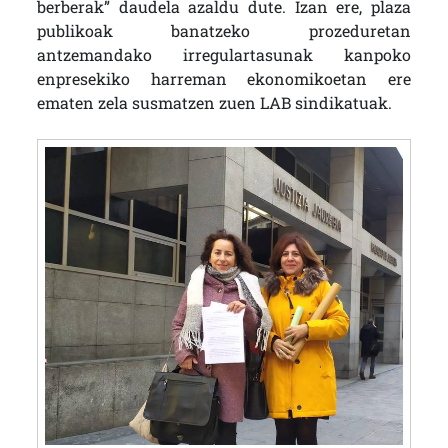
berberak” daudela azaldu dute. Izan ere, plaza
publikoak banatzeko prozeduretan
antzemandako irregulartasunak kanpoko
enpresekiko harreman ekonomikoetan ere
ematen zela susmatzen zuen LAB sindikatuak.