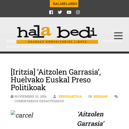
HALABELARRIS
Hala Bedi
>
Berriak
>
[Iritzia] ‘Aitzolen Garrasia’, Huelvako
Euskal Preso Politikoak
[Iritzia] ‘Aitzolen Garrasia’,
Huelvako Euskal Preso
Politikoak
NOVIEMBRE 15, 2016
ERREDAKZIOA
IN
BERRIAK
EN [IRITZIA] ‘AITZOLEN GARRASIA’, HU
COMENTARIOS DESACTIVADOS
‘Aitzolen
Garrasia’