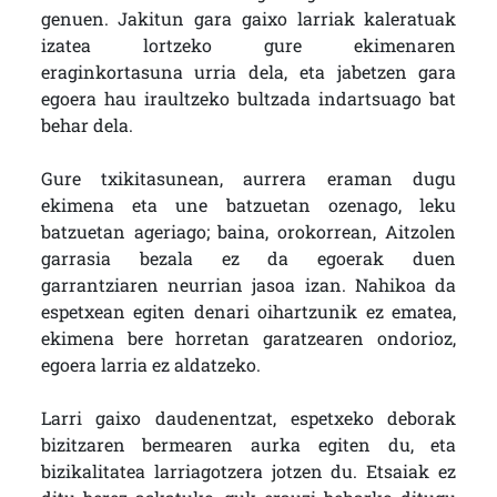
genuen. Jakitun gara gaixo larriak kaleratuak
izatea lortzeko gure ekimenaren
eraginkortasuna urria dela, eta jabetzen gara
egoera hau iraultzeko bultzada indartsuago bat
behar dela.
Gure txikitasunean, aurrera eraman dugu
ekimena eta une batzuetan ozenago, leku
batzuetan ageriago; baina, orokorrean, Aitzolen
garrasia bezala ez da egoerak duen
garrantziaren neurrian jasoa izan. Nahikoa da
espetxean egiten denari oihartzunik ez ematea,
ekimena bere horretan garatzearen ondorioz,
egoera larria ez aldatzeko.
Larri gaixo daudenentzat, espetxeko deborak
bizitzaren bermearen aurka egiten du, eta
bizikalitatea larriagotzera jotzen du. Etsaiak ez