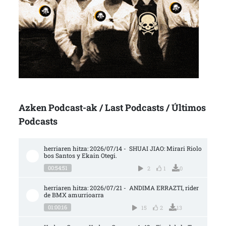
Azken Podcast-ak / Last Podcasts / Últimos
Podcasts
herriaren hitza: 2026/07/14 -  SHUAI JIAO: Mirari Riolo
bos Santos y Ekain Otegi.
00:54:51
2
1
0
herriaren hitza: 2026/07/21 -  ANDIMA ERRAZTI, rider 
de BMX amurrioarra
01:00:16
15
2
13