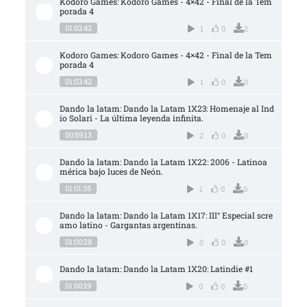
Kodoro Games: Kodoro Games - 4×42 - Final de la Tem
porada 4
01:03:42
1
0
2
Kodoro Games: Kodoro Games - 4×42 - Final de la Tem
porada 4
01:03:42
1
0
0
Dando la latam: Dando la Latam 1X23: Homenaje al Ind
io Solari - La última leyenda infinita.
00:59:13
2
0
0
Dando la latam: Dando la Latam 1X22: 2006 - Latinoa
mérica bajo luces de Neón.
01:01:35
1
0
0
Dando la latam: Dando la Latam 1X17: III° Especial scre
amo latino - Gargantas argentinas.
01:00:28
0
0
0
Dando la latam: Dando la Latam 1X20: Latindie #1
01:00:19
0
0
0