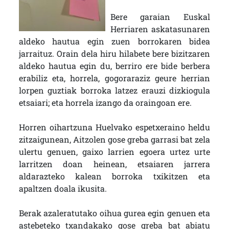
Bere garaian Euskal
Herriaren askatasunaren
aldeko hautua egin zuen borrokaren bidea
jarraituz. Orain dela hiru hilabete bere bizitzaren
aldeko hautua egin du, berriro ere bide berbera
erabiliz eta, horrela, gogoraraziz geure herrian
lorpen guztiak borroka latzez erauzi dizkiogula
etsaiari; eta horrela izango da oraingoan ere.
Horren oihartzuna Huelvako espetxeraino heldu
zitzaigunean, Aitzolen gose greba garrasi bat zela
ulertu genuen, gaixo larrien egoera urtez urte
larritzen doan heinean, etsaiaren jarrera
aldarazteko kalean borroka txikitzen eta
apaltzen doala ikusita.
Berak azaleratutako oihua gurea egin genuen eta
astebeteko txandakako gose greba bat abiatu