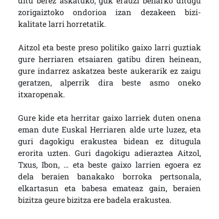
ditu berez askatuko, guk erauzi beharko ditugu
zorigaiztoko ondorioa izan dezakeen bizi-
kalitate larri horretatik.
Aitzol eta beste preso politiko gaixo larri guztiak
gure herriaren etsaiaren gatibu diren heinean,
gure indarrez askatzea beste aukerarik ez zaigu
geratzen, alperrik dira beste asmo oneko
itxaropenak.
Gure kide eta herritar gaixo larriek duten onena
eman dute Euskal Herriaren alde urte luzez, eta
guri dagokigu erakustea bidean ez ditugula
erorita uzten. Guri dagokigu adieraztea Aitzol,
Txus, Ibon, … eta beste gaixo larrien egoera ez
dela beraien banakako borroka pertsonala,
elkartasun eta babesa emateaz gain, beraien
bizitza geure bizitza ere badela erakustea.