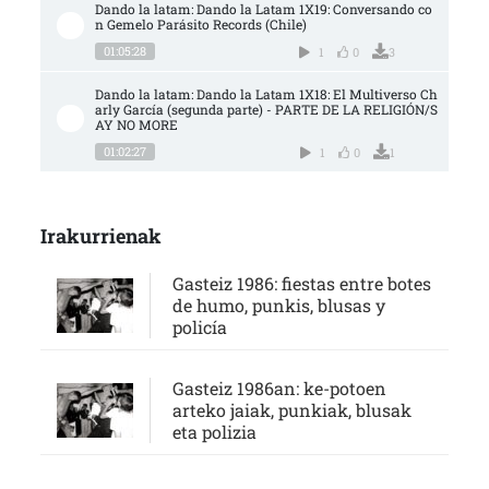
Dando la latam: Dando la Latam 1X19: Conversando co
n Gemelo Parásito Records (Chile)
01:05:28
1
0
3
Dando la latam: Dando la Latam 1X18: El Multiverso Ch
arly García (segunda parte) - PARTE DE LA RELIGIÓN/S
AY NO MORE
01:02:27
1
0
1
Irakurrienak
Gasteiz 1986: fiestas entre botes
de humo, punkis, blusas y
policía
Gasteiz 1986an: ke-potoen
arteko jaiak, punkiak, blusak
eta polizia