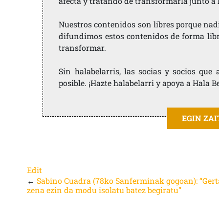
afecta y tratando de transformarla junto a
Nuestros contenidos son libres porque nad
difundimos estos contenidos de forma libre
transformar.
Sin halabelarris, las socias y socios qu
posible. ¡Hazte halabelarri y apoya a Hala B
EGIN ZA
Edit
←
Sabino Cuadra (78ko Sanferminak gogoan): “Gert
zena ezin da modu isolatu batez begiratu”