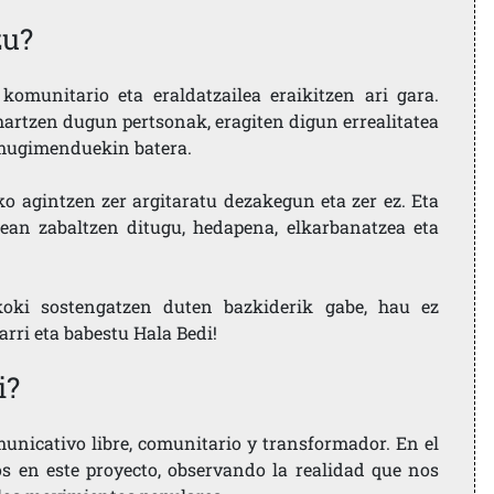
zu?
komunitario eta eraldatzailea eraikitzen ari gara.
artzen dugun pertsonak, eragiten digun errealitatea
i mugimenduekin batera.
ko agintzen zer argitaratu dezakegun eta zer ez. Eta
ean zabaltzen ditugu, hedapena, elkarbanatzea eta
koki sostengatzen duten bazkiderik gabe, hau ez
larri eta babestu Hala Bedi!
i?
nicativo libre, comunitario y transformador. En el
os en este proyecto, observando la realidad que nos