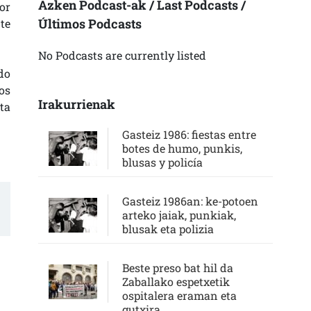
Azken Podcast-ak / Last Podcasts /
or
Últimos Podcasts
te
No Podcasts are currently listed
do
os
Irakurrienak
ta
Gasteiz 1986: fiestas entre
botes de humo, punkis,
blusas y policía
Gasteiz 1986an: ke-potoen
arteko jaiak, punkiak,
blusak eta polizia
Beste preso bat hil da
Zaballako espetxetik
ospitalera eraman eta
gutxira