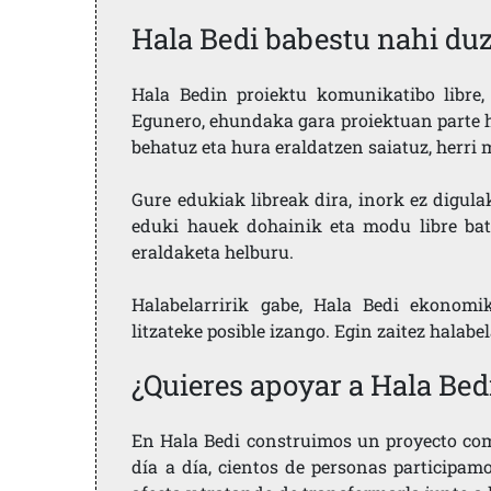
Hala Bedi babestu nahi du
Hala Bedin proiektu komunikatibo libre, 
Egunero, ehundaka gara proiektuan parte h
behatuz eta hura eraldatzen saiatuz, herr
Gure edukiak libreak dira, inork ez digula
eduki hauek dohainik eta modu libre bat
eraldaketa helburu.
Halabelarririk gabe, Hala Bedi ekonomi
litzateke posible izango. Egin zaitez halabe
¿Quieres apoyar a Hala Bed
En Hala Bedi construimos un proyecto comu
día a día, cientos de personas participam