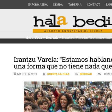
INFORMAZIOA
DENDA
TABERNA
CONTACT
SAR
Hala Bedi
>
Berriak
>
Irantzu Varela: “Estamos hab
Irantzu Varela: “Estamos hablan
una forma que no tiene nada que
MARCH 6, 2019
SUELTA LA OLLA
IN
BERRIAK
COMM