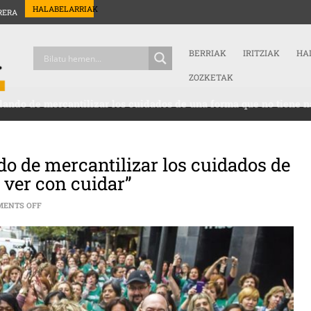
HALABELARRIAK
RERA
BERRIAK
IRITZIAK
HA
ZOZKETAK
lando de mercantilizar los cuidados de una forma que no tiene n
do de mercantilizar los cuidados de
 ver con cuidar”
ON IRANTZU VARELA: “ESTAMOS HABLANDO DE MERCANTILIZAR LOS 
ENTS OFF