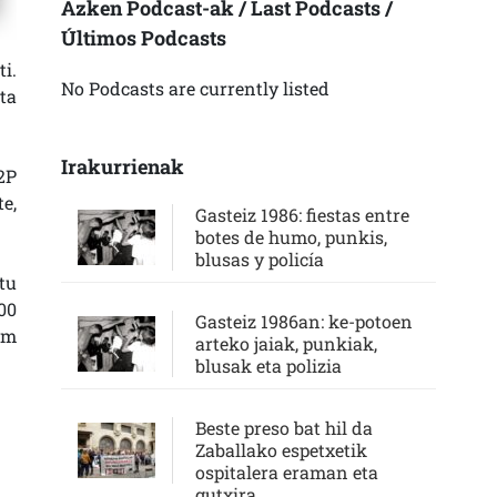
Azken Podcast-ak / Last Podcasts /
Últimos Podcasts
i.
No Podcasts are currently listed
ta
Irakurrienak
2P
e,
Gasteiz 1986: fiestas entre
botes de humo, punkis,
blusas y policía
tu
00
Gasteiz 1986an: ke-potoen
om
arteko jaiak, punkiak,
blusak eta polizia
Beste preso bat hil da
Zaballako espetxetik
ospitalera eraman eta
gutxira