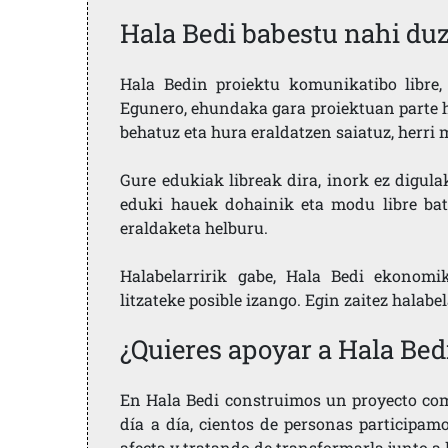
Hala Bedi babestu nahi du
Hala Bedin proiektu komunikatibo libre, 
Egunero, ehundaka gara proiektuan parte h
behatuz eta hura eraldatzen saiatuz, herr
Gure edukiak libreak dira, inork ez digula
eduki hauek dohainik eta modu libre bat
eraldaketa helburu.
Halabelarririk gabe, Hala Bedi ekonomi
litzateke posible izango. Egin zaitez halabe
¿Quieres apoyar a Hala Bed
En Hala Bedi construimos un proyecto comu
día a día, cientos de personas participam
afecta y tratando de transformarla junto a