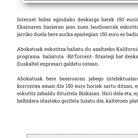
Internet bidez egindako deskarga batek 150 eurok
Ekainaren hasieran jaso zuen laudioarrak eskutitza
jarriko duela bere aurka epaitegian 150 euro ez bad
Abokatuak eskutitza baliatu du azaltzeko Kaliforn
programa baliatuta -BitTorrent- fitxategi bat deska
Euskaltel enpresari galdetu ostean.
Abokatuak bere bezeroaren jabego intelektualar
korrontea eman dio 150 euro horiek sartu ditzan, e
eskutitz zabaldu dituztela Bizkaian. Hori dela eta
helbidera idazteko gonbita luzatu die, kaltetuen p