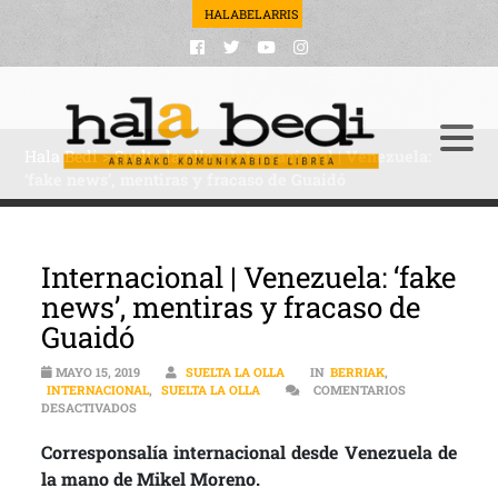
HALABELARRIS
Hala Bedi
>
Suelta la olla
>
Internacional | Venezuela:
‘fake news’, mentiras y fracaso de Guaidó
Internacional | Venezuela: ‘fake
news’, mentiras y fracaso de
Guaidó
MAYO 15, 2019
SUELTA LA OLLA
IN
BERRIAK
,
INTERNACIONAL
,
SUELTA LA OLLA
COMENTARIOS
EN INTERNACIONAL | VENEZUELA: ‘FAKE NEWS’, MENTIRA
DESACTIVADOS
Corresponsalía internacional desde Venezuela de
la mano de Mikel Moreno.