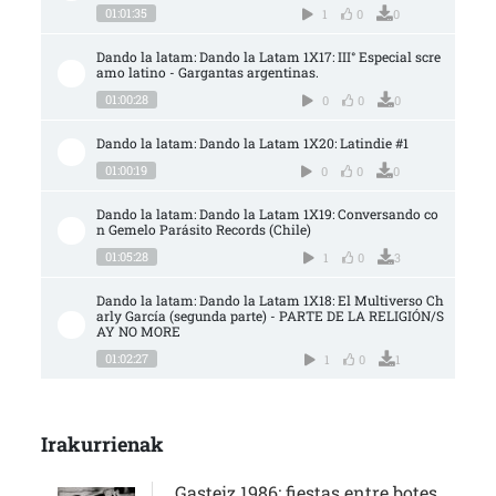
01:01:35
1
0
0
Dando la latam: Dando la Latam 1X17: III° Especial scre
amo latino - Gargantas argentinas.
01:00:28
0
0
0
Dando la latam: Dando la Latam 1X20: Latindie #1
01:00:19
0
0
0
Dando la latam: Dando la Latam 1X19: Conversando co
n Gemelo Parásito Records (Chile)
01:05:28
1
0
3
Dando la latam: Dando la Latam 1X18: El Multiverso Ch
arly García (segunda parte) - PARTE DE LA RELIGIÓN/S
AY NO MORE
01:02:27
1
0
1
Irakurrienak
Gasteiz 1986: fiestas entre botes