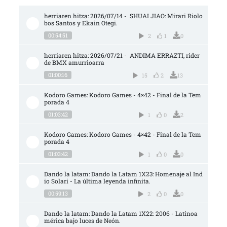
herriaren hitza: 2026/07/14 -  SHUAI JIAO: Mirari Riolo
bos Santos y Ekain Otegi.
00:54:51
2
1
0
herriaren hitza: 2026/07/21 -  ANDIMA ERRAZTI, rider 
de BMX amurrioarra
01:00:16
15
2
13
Kodoro Games: Kodoro Games - 4×42 - Final de la Tem
porada 4
01:03:42
1
0
2
Kodoro Games: Kodoro Games - 4×42 - Final de la Tem
porada 4
01:03:42
1
0
0
Dando la latam: Dando la Latam 1X23: Homenaje al Ind
io Solari - La última leyenda infinita.
00:59:13
2
0
0
Dando la latam: Dando la Latam 1X22: 2006 - Latinoa
mérica bajo luces de Neón.