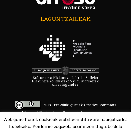
LAGUNTZAILEAK
2018 Gure eduki guztiak Creative Commons
Aitortu 4.0 Nazioartekoa Baimen baten mende daude.
Web gune honek cookieak erabiltzen ditu zure nabigatzailea
hobetzeko. Konforme zagozela asumitzen dugu, bestela