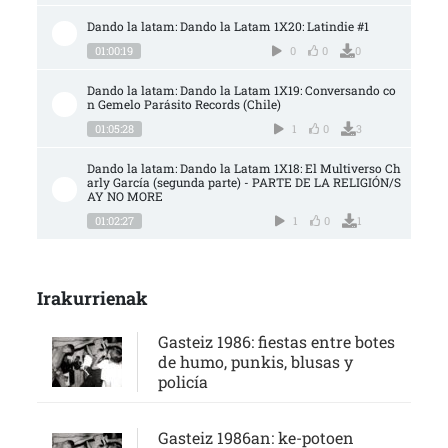
Dando la latam: Dando la Latam 1X20: Latindie #1
01:00:19
0
0
0
Dando la latam: Dando la Latam 1X19: Conversando co
n Gemelo Parásito Records (Chile)
01:05:28
1
0
3
Dando la latam: Dando la Latam 1X18: El Multiverso Ch
arly García (segunda parte) - PARTE DE LA RELIGIÓN/S
AY NO MORE
01:02:27
1
0
1
Irakurrienak
Gasteiz 1986: fiestas entre botes
de humo, punkis, blusas y
policía
Gasteiz 1986an: ke-potoen