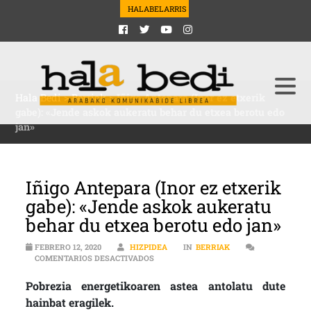
HALABELARRIS
Hala Bedi
>
Berriak
>
Iñigo Antepara (Inor ez etxerik
gabe): «Jende askok aukeratu behar du etxea berotu edo
jan»
Iñigo Antepara (Inor ez etxerik
gabe): «Jende askok aukeratu
behar du etxea berotu edo jan»
FEBRERO 12, 2020
HIZPIDEA
IN
BERRIAK
EN IÑIGO ANTEPARA (INOR EZ ETXERIK
COMENTARIOS DESACTIVADOS
Pobrezia energetikoaren astea antolatu dute
hainbat eragilek.