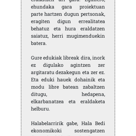
ehundaka gara proiektuan
parte hartzen dugun pertsonak,
eragiten digun errealitatea
behatuz eta hura eraldatzen
saiatuz, herri mugimenduekin
batera.
Gure edukiak libreak dira, inork
ez digulako agintzen zer
argitaratu dezakegun eta zer ez.
Eta eduki hauek dohainik eta
modu libre batean zabaltzen
ditugu, hedapena,
elkarbanatzea eta eraldaketa
helburu.
Halabelarririk gabe, Hala Bedi
ekonomikoki sostengatzen