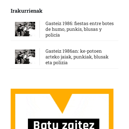
Irakurrienak
Gasteiz 1986: fiestas entre botes
de humo, punkis, blusas y
policía
Gasteiz 1986an: ke-potoen
arteko jaiak, punkiak, blusak
eta polizia