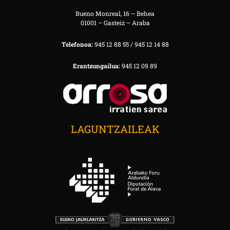
Bueno Monreal, 16 – Behea
01001 – Gasteiz – Araba
Telefonoa:
945 12 88 55 / 945 12 14 88
Erantzungailua:
945 12 09 89
LAGUNTZAILEAK