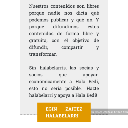
Nuestros contenidos son libres
porque nadie nos dicta qué
podemos publicar y qué no. Y
porque difundimos estos
contenidos de forma libre y
gratuita, con el objetivo de
difundir, compartir y
transformar.
Sin halabelarris, las socias y
socios que apoyan
económicamente a Hala Bedi,
esto no sería posible. ¡Hazte
halabelarri y apoya a Hala Bedi!
EGIN ZAITEZ
Martxoaren 8an azken erabaki honen xeh
HALABELARRI