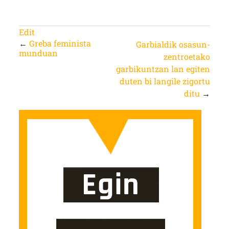
Edit
←
Greba feminista
Garbialdik osasun-
munduan
zentroetako
garbikuntzan lan egiten
duten bi langile zigortu
ditu
→