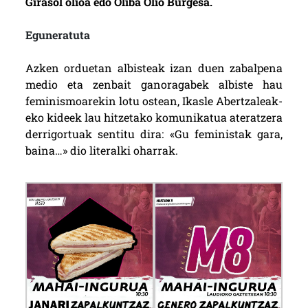
Girasol olioa edo Oliba Olio Burgesa.
Eguneratuta
Azken orduetan albisteak izan duen zabalpena
medio eta zenbait ganoragabek albiste hau
feminismoarekin lotu ostean, Ikasle Abertzaleak-
eko kideek lau hitzetako komunikatua ateratzera
derrigortuak sentitu dira: «Gu feministak gara,
baina…» dio literalki oharrak.