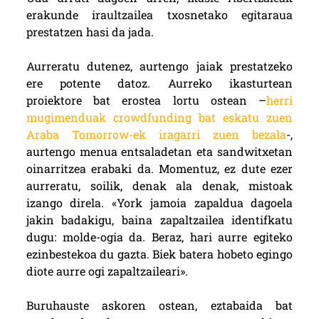
erakunde iraultzailea txosnetako egitaraua
prestatzen hasi da jada.
Aurreratu dutenez, aurtengo jaiak prestatzeko
ere potente datoz. Aurreko ikasturtean
proiektore bat erostea lortu ostean –
herri
mugimenduak crowdfunding bat eskatu zuen
Araba Tomorrow-ek iragarri zuen bezala
-,
aurtengo menua entsaladetan eta sandwitxetan
oinarritzea erabaki da. Momentuz, ez dute ezer
aurreratu, soilik, denak ala denak, mistoak
izango direla. «York jamoia zapaldua dagoela
jakin badakigu, baina zapaltzailea identifkatu
dugu: molde-ogia da. Beraz, hari aurre egiteko
ezinbestekoa du gazta. Biek batera hobeto egingo
diote aurre ogi zapaltzaileari».
Buruhauste askoren ostean, eztabaida bat