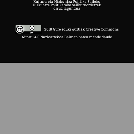
2018 Gure eduki guztiak Creative Commons
Aitortu 4.0 Nazioartekoa Baimen baten mende daude.