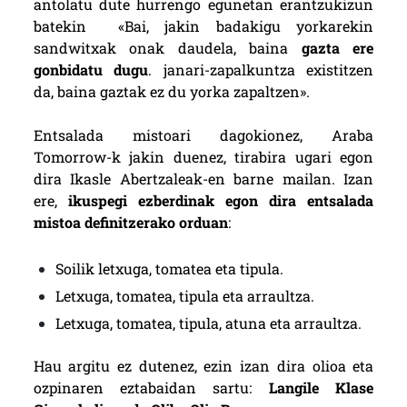
antolatu dute hurrengo egunetan erantzukizun
batekin «Bai, jakin badakigu yorkarekin
sandwitxak onak daudela, baina
gazta ere
gonbidatu dugu
. janari-zapalkuntza existitzen
da, baina gaztak ez du yorka zapaltzen».
Entsalada mistoari dagokionez, Araba
Tomorrow-k jakin duenez, tirabira ugari egon
dira Ikasle Abertzaleak-en barne mailan. Izan
ere,
ikuspegi ezberdinak egon dira entsalada
mistoa definitzerako orduan
:
Soilik letxuga, tomatea eta tipula.
Letxuga, tomatea, tipula eta arraultza.
Letxuga, tomatea, tipula, atuna eta arraultza.
Hau argitu ez dutenez, ezin izan dira olioa eta
ozpinaren eztabaidan sartu:
Langile Klase