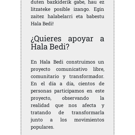
duten bazkiderik gabe, hau ez
litzateke posible izango. Egin
zaitez halabelarri eta babestu
Hala Bedi!
¿Quieres apoyar a
Hala Bedi?
En Hala Bedi construimos un
proyecto comunicativo libre,
comunitario y transformador.
En el día a día, cientos de
personas participamos en este
proyecto, observando la
realidad que nos afecta y
tratando de transformarla
junto a los movimientos
populares.