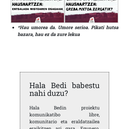
*Hau umorea da. Umore serioa. Pikati hutsa
bazara, hau ez da zure lekua
Hala Bedi babestu
nahi duzu?
Hala Bedin proiektu
komunikatibo libre,
komunitario eta eraldatzailea
eraikitzen ari gara. Egunero,