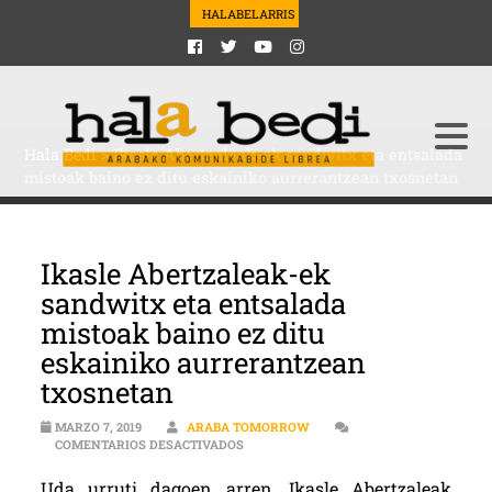
HALABELARRIS
Hala Bedi
>
Ikasle Abertzaleak-ek sandwitx eta entsalada
mistoak baino ez ditu eskainiko aurrerantzean txosnetan
Ikasle Abertzaleak-ek
sandwitx eta entsalada
mistoak baino ez ditu
eskainiko aurrerantzean
txosnetan
MARZO 7, 2019
ARABA TOMORROW
EN IKASLE ABERTZALEAK-EK SANDWITX
COMENTARIOS DESACTIVADOS
Uda urruti dagoen arren, Ikasle Abertzaleak