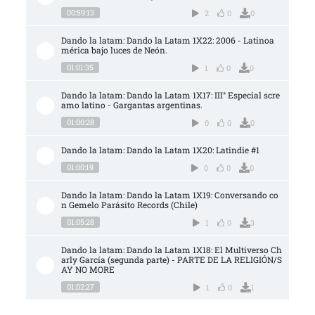
00:59:13
2
0
0
Dando la latam: Dando la Latam 1X22: 2006 - Latinoa
mérica bajo luces de Neón.
01:01:35
1
0
0
Dando la latam: Dando la Latam 1X17: III° Especial scre
amo latino - Gargantas argentinas.
01:00:28
0
0
0
Dando la latam: Dando la Latam 1X20: Latindie #1
01:00:19
0
0
0
Dando la latam: Dando la Latam 1X19: Conversando co
n Gemelo Parásito Records (Chile)
01:05:28
1
0
3
Dando la latam: Dando la Latam 1X18: El Multiverso Ch
arly García (segunda parte) - PARTE DE LA RELIGIÓN/S
AY NO MORE
01:02:27
1
0
1