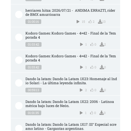
herriaren hitza: 2026/07/21 -  ANDIMA ERRAZTI, rider 
de BMX amurrioarra
01:00:16
15
2
13
Kodoro Games: Kodoro Games - 4×42 - Final de la Tem
porada 4
01:03:42
1
0
2
Kodoro Games: Kodoro Games - 4×42 - Final de la Tem
porada 4
01:03:42
1
0
0
Dando la latam: Dando la Latam 1X23: Homenaje al Ind
io Solari - La última leyenda infinita.
00:59:13
2
0
0
Dando la latam: Dando la Latam 1X22: 2006 - Latinoa
mérica bajo luces de Neón.
01:01:35
1
0
0
Dando la latam: Dando la Latam 1X17: III° Especial scre
amo latino - Gargantas argentinas.