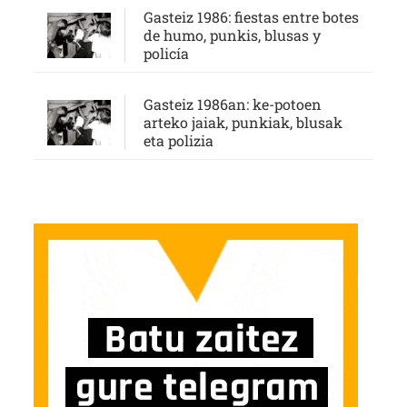
Gasteiz 1986: fiestas entre botes
de humo, punkis, blusas y
policía
Gasteiz 1986an: ke-potoen
arteko jaiak, punkiak, blusak
eta polizia