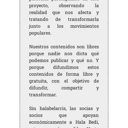
proyecto, observando la
realidad que nos afecta y
tratando de transformarla
junto a los movimientos
populares.
Nuestros contenidos son libres
porque nadie nos dicta qué
podemos publicar y qué no. Y
porque difundimos estos
contenidos de forma libre y
gratuita, con el objetivo de
difundir, compartir y
transformar.
Sin halabelarris, las socias y
socios que apoyan
económicamente a Hala Bedi,