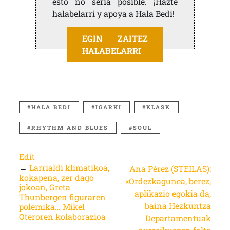
esto no sería posible. ¡Hazte
halabelarri y apoya a Hala Bedi!
EGIN ZAITEZ
HALABELARRI
HALA BEDI
IGARKI
KLASK
RHYTHM AND BLUES
SOUL
Edit
←
Larrialdi klimatikoa,
Ana Pérez (STEILAS):
kokapena, zer dago
«Ordezkagunea, berez,
jokoan, Greta
aplikazio egokia da,
Thunbergen figuraren
baina Hezkuntza
polemika… Mikel
Oteroren kolaborazioa
Departamentuak