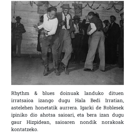
Rhythm & blues doinuak landuko dituen
irratsaioa izango dugu Hala Bedi Irratian,
astelehen honetatik aurrera. Igarki de Roblesek
ipiniko dio ahotsa saioari, eta bera izan dugu
gaur Hizpidean, saioaren nondik norakoak
kontatzeko.