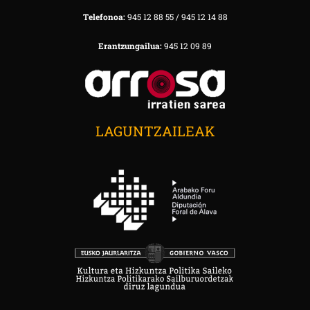
Telefonoa:
945 12 88 55 / 945 12 14 88
Erantzungailua:
945 12 09 89
LAGUNTZAILEAK