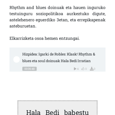
Rhythm and blues doinuak eta hauen inguruko
testuinguru soziopolitikoa aurkeztuko digute,
astelehenero eguerdiko 3etan, eta errepikapenak
asteburuetan.
Elkarrizketa osoa hemen entzungai.
Hizpidea: Igarki de Robles: Klask! Rhythm & 
blues eta soul doinuak Hala Bedi Irratian
00:06:48
4
0
0
Hala Bedi babestu