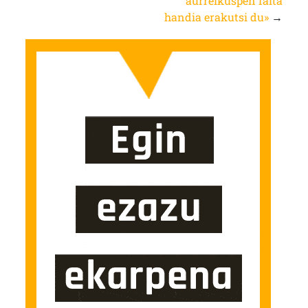
aurreikuspen falta
handia erakutsi du»
→