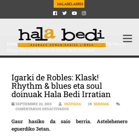
HALABELARRIS
Hala Bedi
>
Berriak
>
Igarki de Robles: Klask! Rhythm &
blues eta soul doinuak Hala Bedi Irratian
Igarki de Robles: Klask!
Rhythm & blues eta soul
doinuak Hala Bedi Irratian
SEPTIEMBRE 23, 2019
HIZPIDEA
IN
BERRIAK
EN IGARKI DE ROBLES: KLASK! RHYTHM 
COMENTARIOS DESACTIVADOS
Gaur hasiko da saio berria. Astelehenero
eguerdiko 3etan.