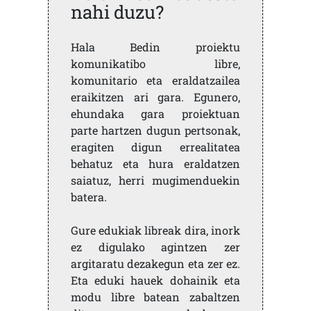
nahi duzu?
Hala Bedin proiektu
komunikatibo libre,
komunitario eta eraldatzailea
eraikitzen ari gara. Egunero,
ehundaka gara proiektuan
parte hartzen dugun pertsonak,
eragiten digun errealitatea
behatuz eta hura eraldatzen
saiatuz, herri mugimenduekin
batera.
Gure edukiak libreak dira, inork
ez digulako agintzen zer
argitaratu dezakegun eta zer ez.
Eta eduki hauek dohainik eta
modu libre batean zabaltzen