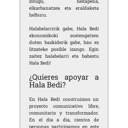
ditugu, hedapena,
elkarbanatzea eta eraldaketa
helburu.
Halabelarririk gabe, Hala Bedi
ekonomikoki sostengatzen
duten bazkiderik gabe, hau ez
litzateke posible izango. Egin
zaitez halabelarri eta babestu
Hala Bedi!
¿Quieres apoyar a
Hala Bedi?
En Hala Bedi construimos un
proyecto comunicativo libre,
comunitario y transformador.
En el día a día, cientos de
personas participamos en este