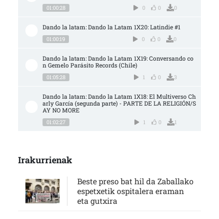
01:00:28
0
0
0
Dando la latam: Dando la Latam 1X20: Latindie #1
01:00:19
0
0
0
Dando la latam: Dando la Latam 1X19: Conversando co
n Gemelo Parásito Records (Chile)
01:05:28
1
0
3
Dando la latam: Dando la Latam 1X18: El Multiverso Ch
arly García (segunda parte) - PARTE DE LA RELIGIÓN/S
AY NO MORE
01:02:27
1
0
1
Irakurrienak
Beste preso bat hil da Zaballako
espetxetik ospitalera eraman
eta gutxira