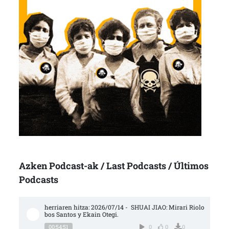
Azken Podcast-ak / Last Podcasts / Últimos
Podcasts
herriaren hitza: 2026/07/14 -  SHUAI JIAO: Mirari Riolo
bos Santos y Ekain Otegi.
00:54:51
0
0
0