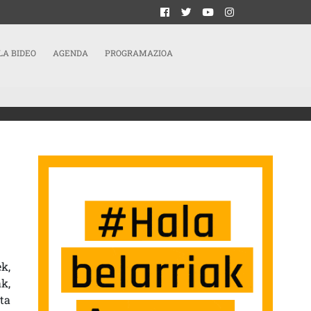
LA BIDEO
AGENDA
PROGRAMAZIOA
T ERABILTZEN DUTE LANGILEAK ESPLOTATZEKO»
k,
k,
ta