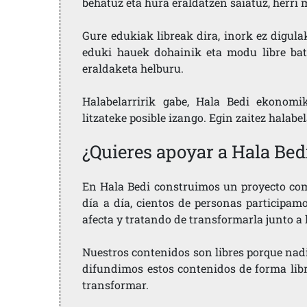
behatuz eta hura eraldatzen saiatuz, herr
Gure edukiak libreak dira, inork ez digula
eduki hauek dohainik eta modu libre bat
eraldaketa helburu.
Halabelarririk gabe, Hala Bedi ekonomi
litzateke posible izango. Egin zaitez halabe
¿Quieres apoyar a Hala Bed
En Hala Bedi construimos un proyecto comu
día a día, cientos de personas participam
afecta y tratando de transformarla junto a
Nuestros contenidos son libres porque nad
difundimos estos contenidos de forma libre
transformar.