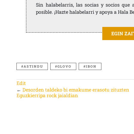
Sin halabelarris, las socias y socios qu
posible. ¡Hazte halabelarri y apoya a Hala B
EGIN ZA
ASTINDU
GLOVO
IBON
Edit
←
Desorden taldeko bi emakume erasotu zituzten
Eguzkierripa rock jaialdian