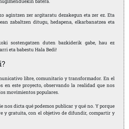
i mugimenduekin batera.
ko agintzen zer argitaratu dezakegun eta zer ez. Eta
ean zabaltzen ditugu, hedapena, elkarbanatzea eta
koki sostengatzen duten bazkiderik gabe, hau ez
larri eta babestu Hala Bedi!
i?
nicativo libre, comunitario y transformador. En el
os en este proyecto, observando la realidad que nos
 los movimientos populares.
ie nos dicta qué podemos publicar y qué no. Y porque
 y gratuita, con el objetivo de difundir, compartir y