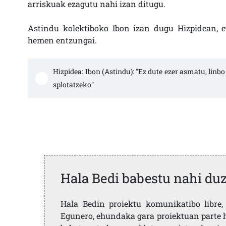
arriskuak ezagutu nahi izan ditugu.
Astindu kolektiboko Ibon izan dugu Hizpidean, e
hemen entzungai.
Hizpidea: Ibon (Astindu): "Ez dute ezer asmatu, linbo 
splotatzeko"
Hala Bedi babestu nahi du
Hala Bedin proiektu komunikatibo libre, 
Egunero, ehundaka gara proiektuan parte h