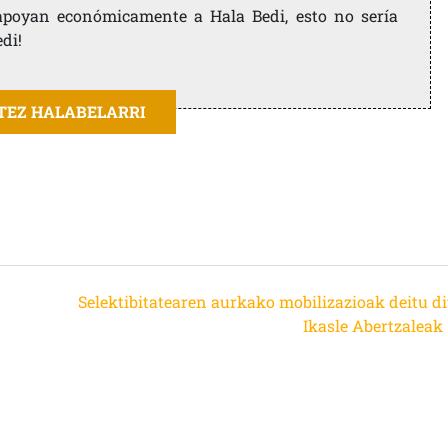
e apoyan económicamente a Hala Bedi, esto no sería
edi!
ITEZ HALABELARRI
Selektibitatearen aurkako mobilizazioak deitu di
Ikasle Abertzaleak