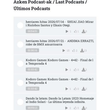
Azken Podcast-ak / Last Podcasts /
Últimos Podcasts
herriaren hitza: 2026/07/14 -  SHUAI JIAO: Mirar
i Riolobos Santos y Ekain Otegi.
00:54:51
1
1
0
herriaren hitza: 2026/07/21 -  ANDIMA ERRAZTI, 
rider de BMX amurrioarra
01:00:16
15
2
13
Kodoro Games: Kodoro Games - 4×42 - Final de l
a Temporada 4
01:03:42
1
0
2
Kodoro Games: Kodoro Games - 4×42 - Final de l
a Temporada 4
01:03:42
1
0
0
Dando la latam: Dando la Latam 1X23: Homenaje 
al Indio Solari - La última leyenda infinita.
00:59:13
2
0
0