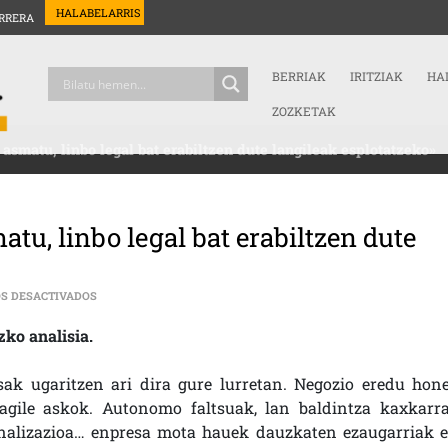
HALABELARRIS
RRERA
BERRIAK
IRITZIAK
HA
ZOZKETAK
 asmatu, linbo legal bat erabiltzen dute langileak esplotatzeko»
atu, linbo legal bat erabiltzen dute
EN IBON (ASTINDU): «EZ DUTE EZER ASMATU, LINBO LEGAL BA
S DESACTIVADOS
ko analisia.
sak ugaritzen ari dira gure lurretan. Negozio eredu hone
ragile askok. Autonomo faltsuak, lan baldintza kaxkarra
rnalizazioa… enpresa mota hauek dauzkaten ezaugarriak e