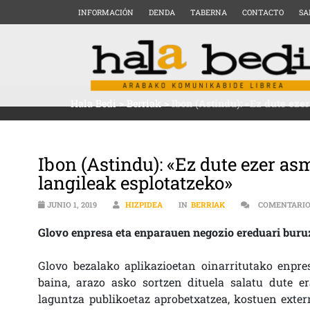
INFORMACIÓN
DENDA
TABERNA
CONTACTO
SA
Hala Bedi
>
Berriak
>
Ibon (Astindu): «Ez dute ezer
Ibon (Astindu): «Ez dute ezer asm
langileak esplotatzeko»
JUNIO 1, 2019
HIZPIDEA
IN
BERRIAK
COMENTARIO
Glovo enpresa eta enparauen negozio ereduari buruz
Glovo bezalako aplikazioetan oinarritutako enpre
baina, arazo asko sortzen dituela salatu dute e
laguntza publikoetaz aprobetxatzea, kostuen exte