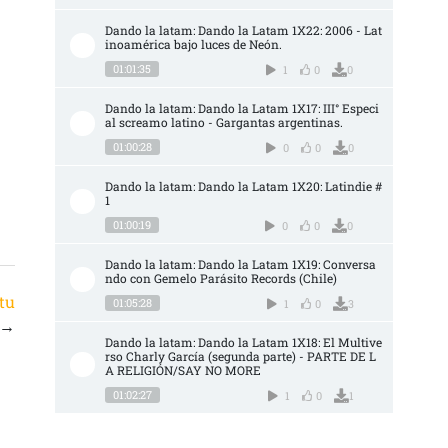
Dando la latam: Dando la Latam 1X22: 2006 - Lat
inoamérica bajo luces de Neón.
01:01:35
1
0
0
Dando la latam: Dando la Latam 1X17: III° Especi
al screamo latino - Gargantas argentinas.
01:00:28
0
0
0
Dando la latam: Dando la Latam 1X20: Latindie #
1
01:00:19
0
0
0
Dando la latam: Dando la Latam 1X19: Conversa
ndo con Gemelo Parásito Records (Chile)
tu
01:05:28
1
0
3
→
Dando la latam: Dando la Latam 1X18: El Multive
rso Charly García (segunda parte) - PARTE DE L
A RELIGIÓN/SAY NO MORE
01:02:27
1
0
1