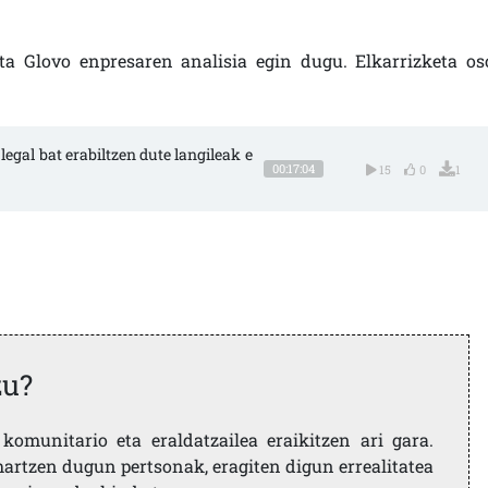
ta Glovo enpresaren analisia egin dugu. Elkarrizketa os
legal bat erabiltzen dute langileak e
00:17:04
15
0
1
zu?
komunitario eta eraldatzailea eraikitzen ari gara.
artzen dugun pertsonak, eragiten digun errealitatea