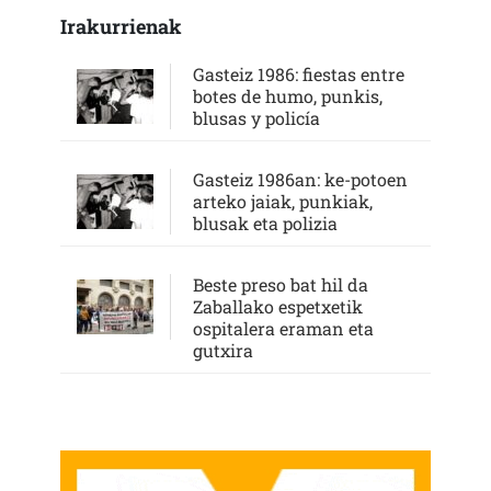
Irakurrienak
Gasteiz 1986: fiestas entre
botes de humo, punkis,
blusas y policía
Gasteiz 1986an: ke-potoen
arteko jaiak, punkiak,
blusak eta polizia
Beste preso bat hil da
Zaballako espetxetik
ospitalera eraman eta
gutxira