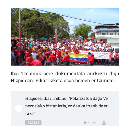
Ibai Trebiñok bere dokumentala aurkeztu digu
Hizpidean. Elkarrizketa osoa hemen entzungai.
Hizpidea: Ibai Trebiño: "Polarizatua dago Ve
nezuelako biztanleria, ez dauka irtenbide er
raza"
00:06:38
2
0
1