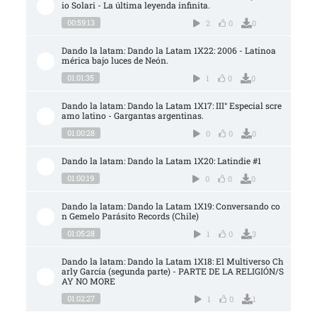
io Solari - La última leyenda infinita.
00:59:13
2
0
0
Dando la latam: Dando la Latam 1X22: 2006 - Latinoa
mérica bajo luces de Neón.
01:01:35
1
0
0
Dando la latam: Dando la Latam 1X17: III° Especial scre
amo latino - Gargantas argentinas.
01:00:28
0
0
0
Dando la latam: Dando la Latam 1X20: Latindie #1
01:00:19
0
0
0
Dando la latam: Dando la Latam 1X19: Conversando co
n Gemelo Parásito Records (Chile)
01:05:28
1
0
3
Dando la latam: Dando la Latam 1X18: El Multiverso Ch
arly García (segunda parte) - PARTE DE LA RELIGIÓN/S
AY NO MORE
01:02:27
1
0
1