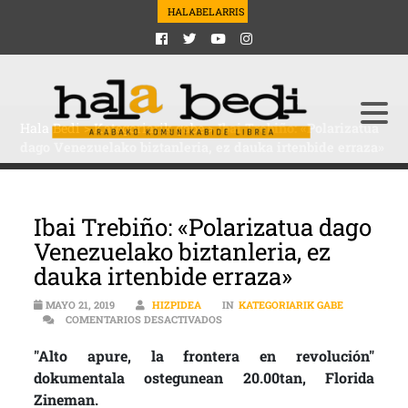
HALABELARRIS
Hala Bedi
>
Kategoriarik gabe
>
Ibai Trebiño: «Polarizatua
dago Venezuelako biztanleria, ez dauka irtenbide erraza»
Ibai Trebiño: «Polarizatua dago
Venezuelako biztanleria, ez
dauka irtenbide erraza»
MAYO 21, 2019
HIZPIDEA
IN
KATEGORIARIK GABE
EN IBAI TREBIÑO: «POLARIZATUA D
COMENTARIOS DESACTIVADOS
"Alto apure, la frontera en revolución"
dokumentala ostegunean 20.00tan, Florida
Zineman.