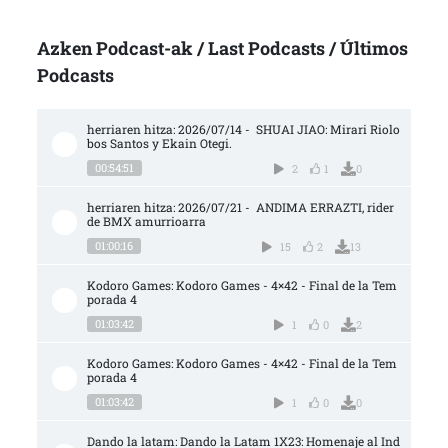
Azken Podcast-ak / Last Podcasts / Últimos
Podcasts
herriaren hitza: 2026/07/14 -  SHUAI JIAO: Mirari Riolo
bos Santos y Ekain Otegi.
00:54:51
2
1
0
herriaren hitza: 2026/07/21 -  ANDIMA ERRAZTI, rider 
de BMX amurrioarra
01:00:16
15
2
13
Kodoro Games: Kodoro Games - 4×42 - Final de la Tem
porada 4
01:03:42
1
0
2
Kodoro Games: Kodoro Games - 4×42 - Final de la Tem
porada 4
01:03:42
1
0
0
Dando la latam: Dando la Latam 1X23: Homenaje al Ind