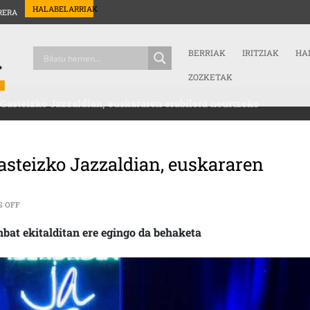
HALABELARRIAK
RERA
BERRIAK
IRITZIAK
HA
ZOZKETAK
Gasteizko Jazzaldian, euskararen erabilera neurtzeko
asteizko Jazzaldian, euskararen
ON HIZKUNTZA BEHAKETA EGINGO DA GASTEIZKO JAZZALDIAN, EUSKARA
 OFF
bat ekitalditan ere egingo da behaketa