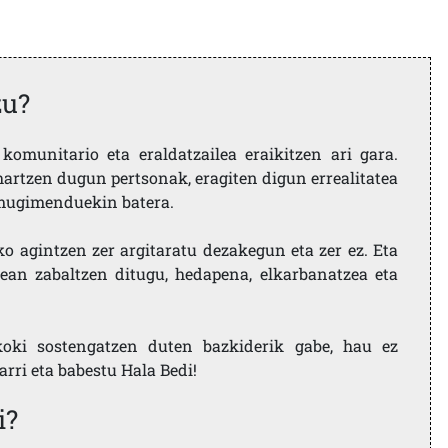
zu?
komunitario eta eraldatzailea eraikitzen ari gara.
artzen dugun pertsonak, eragiten digun errealitatea
i mugimenduekin batera.
ko agintzen zer argitaratu dezakegun eta zer ez. Eta
ean zabaltzen ditugu, hedapena, elkarbanatzea eta
koki sostengatzen duten bazkiderik gabe, hau ez
larri eta babestu Hala Bedi!
i?