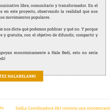
nicativo libre, comunitario y transformador. En el
os en este proyecto, observando la realidad que nos
 los movimientos populares.
ie nos dicta qué podemos publicar y qué no. Y porque
 y gratuita, con el objetivo de difundir, compartir y
e apoyan económicamente a Hala Bedi, esto no sería
edi!
ITEZ HALABELARRI
tu
[:es]La Coordinadora 28J convoca una concentraci