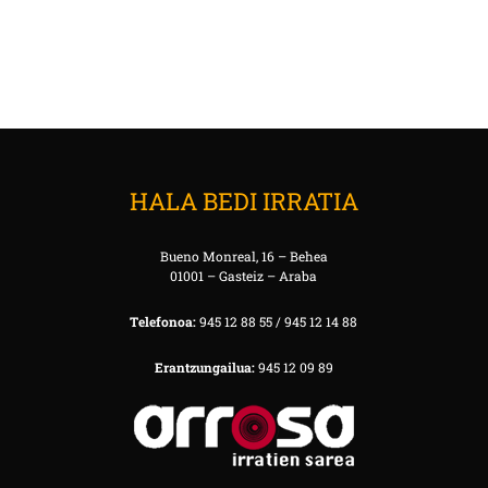
HALA BEDI IRRATIA
Bueno Monreal, 16 – Behea
01001 – Gasteiz – Araba
Telefonoa:
945 12 88 55 / 945 12 14 88
Erantzungailua:
945 12 09 89