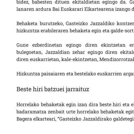
bidez, babesten dituen ekitaldietan egingo da. 
lanaren ardura Bai Euskarari Elkartearena izango d
Behaketa burutzeko, Gasteizko Jazzaldiko kontzert
hizkuntza erabileraren behaketa egin eta galde-sort
Gune ezberdinetan egingo diren ekintzetan era
bulegoetan, Jazzaldian zehar egingo diren ekit
diren euskarrietan, kale-ekintzetan, Mendizorrotza
Hizkuntza paisaiaren eta bestelako euskarrien argaz
Beste hiri batzuei jarraituz
Horrelako behaketak egin izan dira beste hiri eta e
badaramatza zenbait urte horrelako behaketak egit
Bagera elkarteari, “Gasteizko Jazzaldirako galdeteg