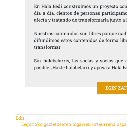
En Hala Bedi construimos un proyecto comu
día a día, cientos de personas participam
afecta y tratando de transformarla junto a
Nuestros contenidos son libres porque nad
difundimos estos contenidos de forma libre
transformar.
Sin halabelarris, las socias y socios qu
posible. ¡Hazte halabelarri y apoya a Hala B
EGIN ZA
Edit
←
Legutioko gaztetxearen bigarren urteurrena ospa