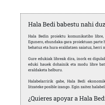
Hala Bedi babestu nahi du
Hala Bedin proiektu komunikatibo libre, 
Egunero, ehundaka gara proiektuan parte h
behatuz eta hura eraldatzen saiatuz, herr
Gure edukiak libreak dira, inork ez digula
eduki hauek dohainik eta modu libre bat
eraldaketa helburu.
Halabelarririk gabe, Hala Bedi ekonomi
litzateke posible izango. Egin zaitez halabe
¿Quieres apoyar a Hala Bed