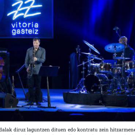
udalak diruz laguntzen dituen edo kontratu zein hitzarmen