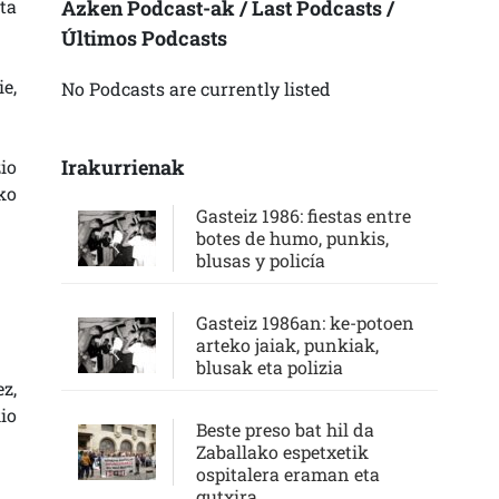
ta
Azken Podcast-ak / Last Podcasts /
Últimos Podcasts
e,
No Podcasts are currently listed
Irakurrienak
io
ko
Gasteiz 1986: fiestas entre
botes de humo, punkis,
blusas y policía
Gasteiz 1986an: ke-potoen
arteko jaiak, punkiak,
blusak eta polizia
z,
io
Beste preso bat hil da
Zaballako espetxetik
ospitalera eraman eta
gutxira