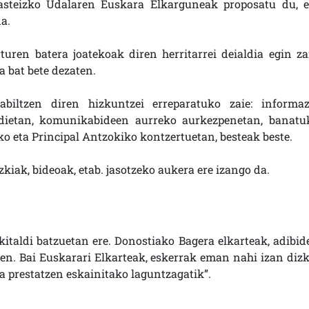
Gasteizko Udalaren Euskara Elkarguneak proposatu du, e
a.
uren batera joatekoak diren herritarrei deialdia egin zai
a bat bete dezaten.
biltzen diren hizkuntzei erreparatuko zaie: informaz
aldietan, komunikabideen aurreko aurkezpenetan, banatu
ko eta Principal Antzokiko kontzertuetan, besteak beste.
kiak, bideoak, etab. jasotzeko aukera ere izango da.
kitaldi batzuetan ere. Donostiako Bagera elkarteak, adibide
en. Bai Euskarari Elkarteak, eskerrak eman nahi izan dizk
ia prestatzen eskainitako laguntzagatik”.