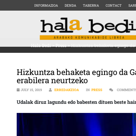
INFORMAZIOA
DENDA
TABERNA
CONTACT
SAR
Hala Bedi
>
Press
>
Hizkuntza behaketa egingo da 
Hizkuntza behaketa egingo da G
erabilera neurtzeko
JULY 15, 2019
ERREDAKZIOA
IN
PRESS
COMMENTS
Udalak diruz lagundu edo babesten dituen beste hain